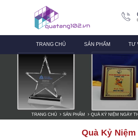
TRANG CHỦ
SẢN PHẨM
TƯ 
TRANG CHỦ
SẢN PHẨM
QUÀ KỶ NIỆM NGÀY T
Quà Kỷ Niệm