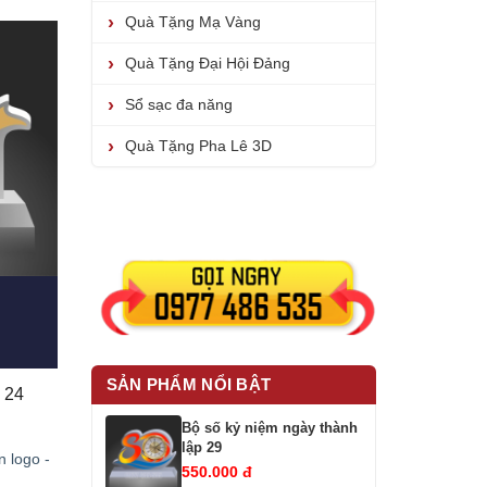
Quà Tặng Mạ Vàng
Quà Tặng Đại Hội Đảng
Sổ sạc đa năng
Quà Tặng Pha Lê 3D
SẢN PHẨM NỔI BẬT
Bộ số kỷ niệm ngày thành lập 24 
Bộ số kỷ niệm ngày thành
lập 29
n logo -
550.000 đ