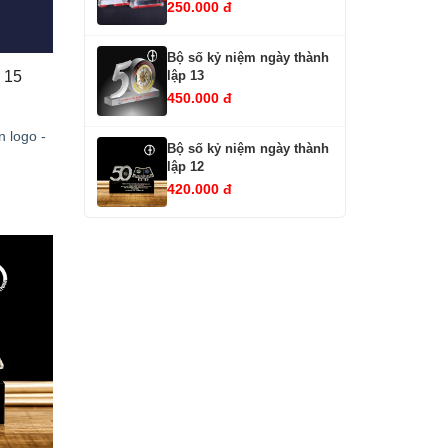
250.000 đ
Bộ số kỷ niệm ngày thành
Bộ số kỷ niệm ngày thành lập 15 
lập 13
450.000 đ
n logo -
Bộ số kỷ niệm ngày thành
lập 12
420.000 đ