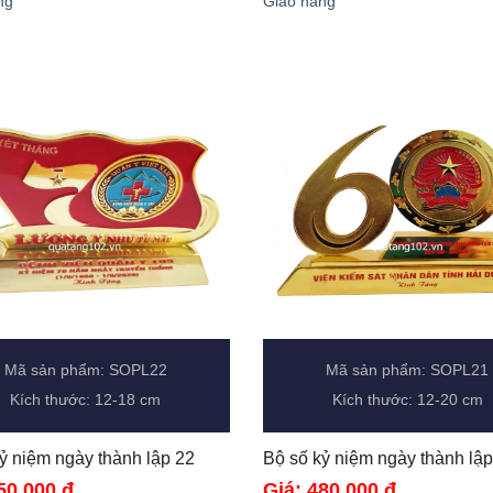
ng
Giao hàng
Mã sản phẩm: SOPL22
Mã sản phẩm: SOPL21
Kích thước: 12-18 cm
Kích thước: 12-20 cm
Bộ số kỷ niệm ngày thành lập 22 
50.000 đ
Giá: 480.000 đ