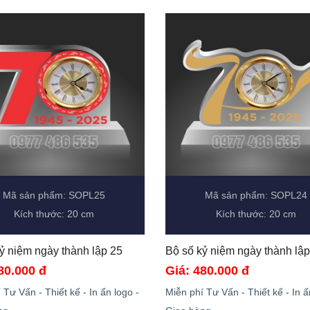
Mã sản phẩm: SOPL25
Mã sản phẩm: SOPL24
Kích thước: 20 cm
Kích thước: 20 cm
Bộ số kỷ niệm ngày thành lập 25 
80.000 đ
Giá: 480.000 đ
 Tư Vấn - Thiết kế - In ấn logo -
Miễn phí Tư Vấn - Thiết kế - In ấ