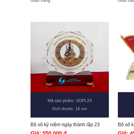
Giao hàng
Giao hà
Mã sản phẩm: SOPL23
Kích thước: 16 cm
Bộ số kỷ niệm ngày thành lập 23 
Giá: 550.000 đ
Giá: 4