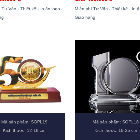
 Tư Vấn - Thiết kế - In ấn logo -
Miễn phí Tư Vấn - Thiết kế - In ấ
ng
Giao hàng
Mã sản phẩm: SOPL19
Mã sản phẩm: SOPL18
Kích thước: 12-18 cm
Kích thước: 15-25 cm