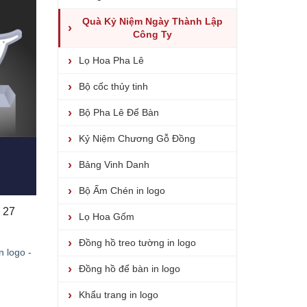
Quà Kỷ Niệm Ngày Thành Lập
Công Ty
Lọ Hoa Pha Lê
Bộ cốc thủy tinh
Bộ Pha Lê Để Bàn
Kỷ Niệm Chương Gỗ Đồng
Bảng Vinh Danh
Bộ Ấm Chén in logo
Bộ số kỷ niệm ngày thành lập 27 
Lọ Hoa Gốm
Đồng hồ treo tường in logo
n logo -
Đồng hồ để bàn in logo
Khẩu trang in logo