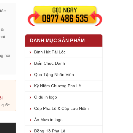
tác
rên
hải
DANH MỤC SẢN PHẨM
Bình Hút Tài Lộc
ng nội
Biển Chức Danh
Quà Tặng Nhân Viên
Kỷ Niệm Chương Pha Lê
Ô dù in logo
ội
n quốc
Cúp Pha Lê & Cúp Lưu Niệm
Áo Mưa in logo
Đồng Hồ Pha Lê