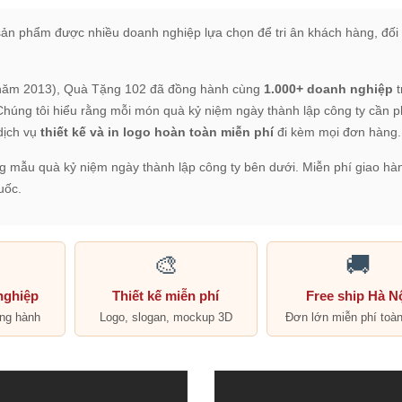
ản phẩm được nhiều doanh nghiệp lựa chọn để tri ân khách hàng, đối 
ừ năm 2013), Quà Tặng 102 đã đồng hành cùng
1.000+ doanh nghiệp
t
 Chúng tôi hiểu rằng mỗi món quà kỷ niệm ngày thành lập công ty cần p
dịch vụ
thiết kế và in logo hoàn toàn miễn phí
đi kèm mọi đơn hàng.
ng mẫu quà kỷ niệm ngày thành lập công ty bên dưới. Miễn phí giao hà
uốc.
🎨
🚚
nghiệp
Thiết kế miễn phí
Free ship Hà N
ồng hành
Logo, slogan, mockup 3D
Đơn lớn miễn phí toà