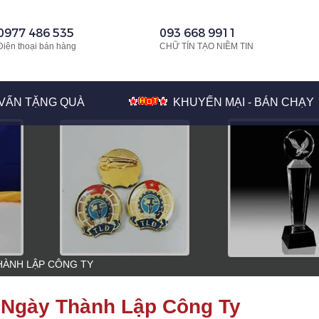
0977 486 535
093 668 9911
Điện thoại bán hàng
CHỮ TÍN TẠO NIỀM TIN
VẤN TẶNG QUÀ
KHUYẾN MẠI - BÁN CHẠY
HÀNH LẬP CÔNG TY
 Ngày Thành Lập Công Ty