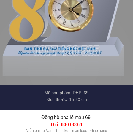
Mã sản phẩm: DHPL69
Kích thước: 15-20 cm
Đồng hồ pha lê mẫu 69 
Giá: 600.000 đ
Miễn phí Tư Vấn - Thiết kế - In ấn logo - Giao hàng