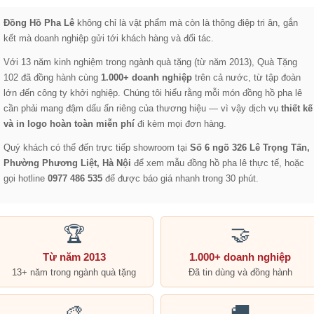
Đồng Hồ Pha Lê
không chỉ là vật phẩm mà còn là thông điệp tri ân, gắn
kết mà doanh nghiệp gửi tới khách hàng và đối tác.
Với 13 năm kinh nghiệm trong ngành quà tặng (từ năm 2013), Quà Tặng
102 đã đồng hành cùng
1.000+ doanh nghiệp
trên cả nước, từ tập đoàn
lớn đến công ty khởi nghiệp. Chúng tôi hiểu rằng mỗi món đồng hồ pha lê
cần phải mang đậm dấu ấn riêng của thương hiệu — vì vậy dịch vụ
thiết kế
và in logo hoàn toàn miễn phí
đi kèm mọi đơn hàng.
Quý khách có thể đến trực tiếp showroom tại
Số 6 ngõ 326 Lê Trọng Tấn,
Phường Phương Liệt, Hà Nội
để xem mẫu đồng hồ pha lê thực tế, hoặc
gọi hotline
0977 486 535
để được báo giá nhanh trong 30 phút.
🏆
🤝
Từ năm 2013
1.000+ doanh nghiệp
13+ năm trong ngành quà tặng
Đã tin dùng và đồng hành
🎨
🚚