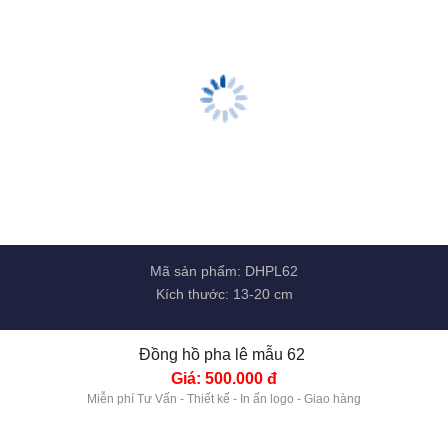
Mã sản phẩm: DHPL63
Kích thước: 13-20 cm
Đồng hồ pha lê mẫu 63 
Giá: 550.000 đ
Miễn phí Tư Vấn - Thiết kế - In ấn logo - Giao hàng