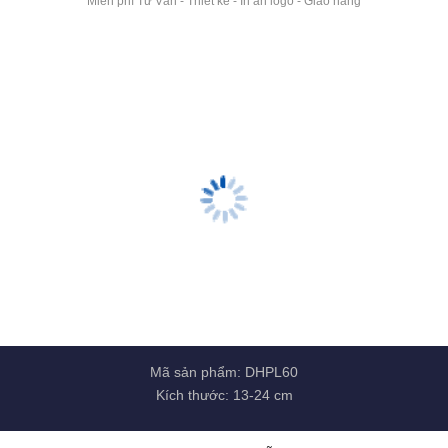
Mã sản phẩm: DHPL62
Kích thước: 13-20 cm
Đồng hồ pha lê mẫu 62 
Giá: 500.000 đ
Miễn phí Tư Vấn - Thiết kế - In ấn logo - Giao hàng