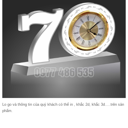
Lo go và thông tin của quý khách có thể in , khắc 2d, khắc 3d.....trên sản
phẩm.