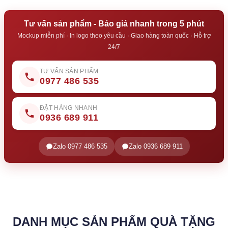
Tư vấn sản phẩm - Báo giá nhanh trong 5 phút
Mockup miễn phí · In logo theo yêu cầu · Giao hàng toàn quốc · Hỗ trợ
24/7
TƯ VẤN SẢN PHẨM
0977 486 535
ĐẶT HÀNG NHANH
0936 689 911
Zalo 0977 486 535
Zalo 0936 689 911
DANH MỤC SẢN PHẨM QUÀ TẶNG