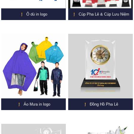
Ô dù in logo
Cúp Pha Lê & Cúp Lưu Niệm
Áo Mưa in logo
Đồng Hồ Pha Lê