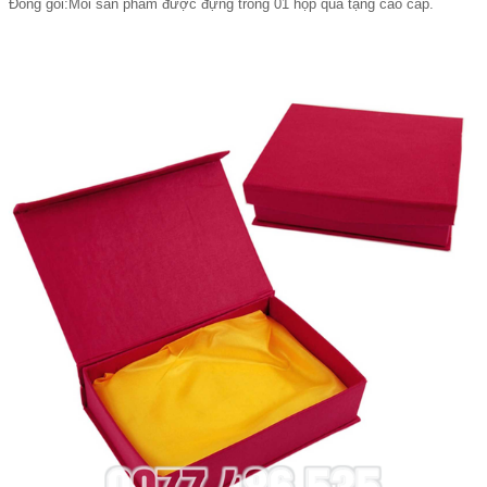
Đóng gói:Mỗi sản phẩm được đựng trong 01 hộp quà tặng cao cấp.