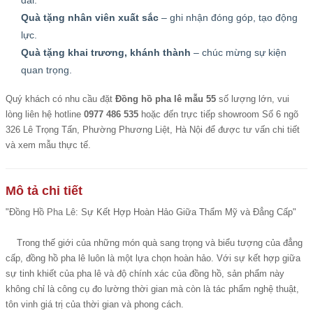
dài.
Quà tặng nhân viên xuất sắc
– ghi nhận đóng góp, tạo động
lực.
Quà tặng khai trương, khánh thành
– chúc mừng sự kiện
quan trọng.
Quý khách có nhu cầu đặt
Đồng hồ pha lê mẫu 55
số lượng lớn, vui
lòng liên hệ hotline
0977 486 535
hoặc đến trực tiếp showroom Số 6 ngõ
326 Lê Trọng Tấn, Phường Phương Liệt, Hà Nội để được tư vấn chi tiết
và xem mẫu thực tế.
Mô tả chi tiết
"
Đồng Hồ Pha Lê
: Sự Kết Hợp Hoàn Hảo Giữa Thẩm Mỹ và Đẳng Cấp"
Trong thế giới của những món quà sang trọng và biểu tượng của đẳng
cấp, đồng hồ pha lê luôn là một lựa chọn hoàn hảo. Với sự kết hợp giữa
sự tinh khiết của pha lê và độ chính xác của đồng hồ, sản phẩm này
không chỉ là công cụ đo lường thời gian mà còn là tác phẩm nghệ thuật,
tôn vinh giá trị của thời gian và phong cách.