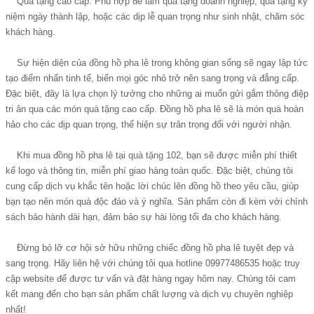
Quà tặng cao cấp: Phù hợp để làm quà tặng doanh nghiệp, quà tặng kỷ
niệm ngày thành lập, hoặc các dịp lễ quan trọng như sinh nhật, chăm sóc
khách hàng.
Sự hiện diện của
đồng hồ pha lê
trong không gian sống sẽ ngay lập tức
tạo điểm nhấn tinh tế, biến mọi góc nhỏ trở nên sang trọng và đẳng cấp.
Đặc biệt, đây là lựa chọn lý tưởng cho những ai muốn gửi gắm thông điệp
tri ân qua các món quà tặng cao cấp. Đồng hồ pha lê sẽ là món quà hoàn
hảo cho các dịp quan trọng, thể hiện sự trân trọng đối với người nhận.
Khi mua đồng hồ pha lê tại
quà tặng 102
, bạn sẽ được miễn phí thiết
kế logo và thông tin, miễn phí giao hàng toàn quốc. Đặc biệt, chúng tôi
cung cấp dịch vụ khắc tên hoặc lời chúc lên đồng hồ theo yêu cầu, giúp
bạn tạo nên món quà độc đáo và ý nghĩa. Sản phẩm còn đi kèm với chính
sách bảo hành dài hạn, đảm bảo sự hài lòng tối đa cho khách hàng.
Đừng bỏ lỡ cơ hội sở hữu những chiếc đồng hồ pha lê tuyệt đẹp và
sang trọng. Hãy liên hệ với chúng tôi qua hotline 09977486535 hoặc truy
cập website để được tư vấn và đặt hàng ngay hôm nay. Chúng tôi cam
kết mang đến cho bạn sản phẩm chất lượng và dịch vụ chuyên nghiệp
nhất!