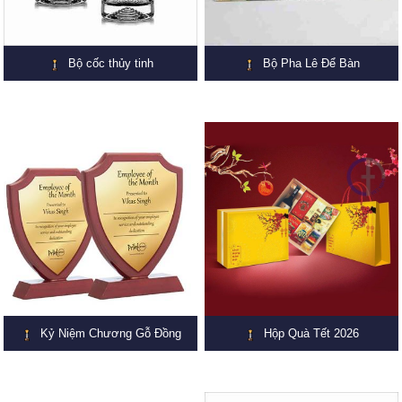
Bộ cốc thủy tinh
Bộ Pha Lê Để Bàn
Kỷ Niệm Chương Gỗ Đồng
Hộp Quà Tết 2026