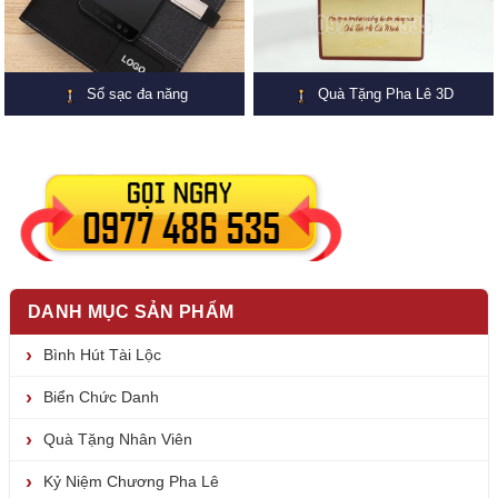
Sổ sạc đa năng
Quà Tặng Pha Lê 3D
DANH MỤC SẢN PHẨM
Bình Hút Tài Lộc
Biển Chức Danh
Quà Tặng Nhân Viên
Kỷ Niệm Chương Pha Lê