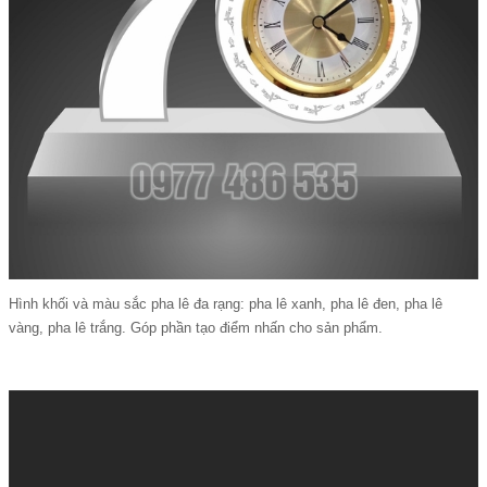
Hình khối và màu sắc pha lê đa rạng: pha lê xanh, pha lê đen, pha lê
vàng, pha lê trắng. Góp phần tạo điểm nhấn cho sản phẩm.