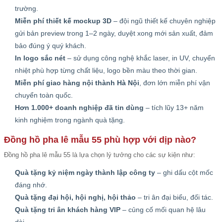
trường.
Miễn phí thiết kế mockup 3D
– đội ngũ thiết kế chuyên nghiệp
gửi bản preview trong 1–2 ngày, duyệt xong mới sản xuất, đảm
bảo đúng ý quý khách.
In logo sắc nét
– sử dụng công nghệ khắc laser, in UV, chuyển
nhiệt phù hợp từng chất liệu, logo bền màu theo thời gian.
Miễn phí giao hàng nội thành Hà Nội
, đơn lớn miễn phí vận
chuyển toàn quốc.
Hơn 1.000+ doanh nghiệp đã tin dùng
– tích lũy 13+ năm
kinh nghiệm trong ngành quà tặng.
Đồng hồ pha lê mẫu 55 phù hợp với dịp nào?
Đồng hồ pha lê mẫu 55 là lựa chọn lý tưởng cho các sự kiện như:
Quà tặng kỷ niệm ngày thành lập công ty
– ghi dấu cột mốc
đáng nhớ.
Quà tặng đại hội, hội nghị, hội thảo
– tri ân đại biểu, đối tác.
Quà tặng tri ân khách hàng VIP
– củng cố mối quan hệ lâu