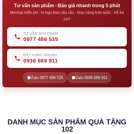
Tư vấn sản phẩm - Báo giá nhanh trong 5 phút
Mockup miễn phí · In logo theo yêu cầu · Giao hàng toàn quốc · Hỗ trợ
24/7
TƯ VẤN SẢN PHẨM
0977 486 535
ĐẶT HÀNG NHANH
0936 689 911
Zalo 0977 486 535
Zalo 0936 689 911
DANH MỤC SẢN PHẨM QUÀ TẶNG
102