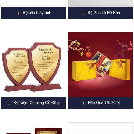
Bộ cốc thủy tinh
Bộ Pha Lê Để Bàn
Kỷ Niệm Chương Gỗ Đồng
Hộp Quà Tết 2026