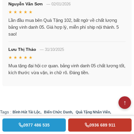
Nguyễn Văn Sơn
—
02/01/2026
★ ★ ★ ★ ★
Lần đầu mua bên Quà Tặng 102, bất ngờ về chất lượng
bảng vinh danh 05. Giá hợp lý, miễn phí ship nội thành. 5
sao!
Lưu Thị Thảo
—
31/10/2025
★ ★ ★ ★ ★
Mua tặng đại hội cơ quan. bảng vinh danh 05 chất lượng tốt,
kích thước vừa vặn, in chữ rõ. Đáng tiền.
Tags :
Bình Hút Tài Lộc,
Biển Chức Danh,
Quà Tặng Nhân Viên,
Kỷ Niệm Chương Pha Lê,
Ô dù in logo,
Cúp Pha Lê & Cúp Lưu Niệm,
0977 486 535
0936 689 911
Áo Mưa in logo,
Đồng Hồ Pha Lê,
Quà Kỷ Niệm Ngày Thành Lập Công Ty,
Lọ Hoa Pha Lê,
Bộ cốc thủy tinh,
Bộ Pha Lê Để Bàn,