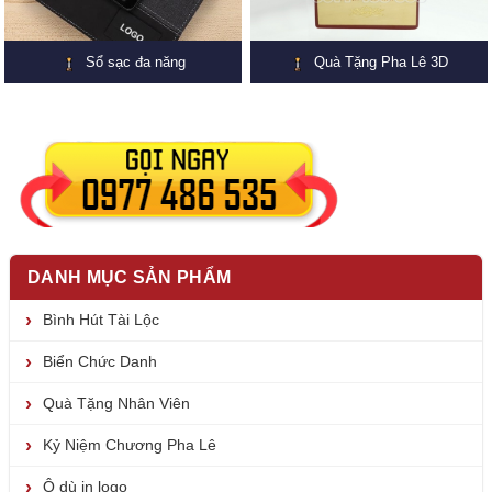
Sổ sạc đa năng
Quà Tặng Pha Lê 3D
DANH MỤC SẢN PHẨM
Bình Hút Tài Lộc
Biển Chức Danh
Quà Tặng Nhân Viên
Kỷ Niệm Chương Pha Lê
Ô dù in logo