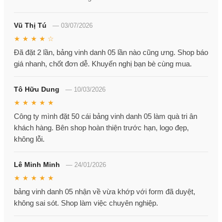
Vũ Thị Tú
—
03/07/2026
★ ★ ★ ★ ☆
Đã đặt 2 lần, bảng vinh danh 05 lần nào cũng ưng. Shop báo
giá nhanh, chốt đơn dễ. Khuyến nghị bạn bè cùng mua.
Tô Hữu Dung
—
10/03/2026
★ ★ ★ ★ ★
Công ty mình đặt 50 cái bảng vinh danh 05 làm quà tri ân
khách hàng. Bên shop hoàn thiện trước hạn, logo đẹp,
không lỗi.
Lê Minh Minh
—
24/01/2026
★ ★ ★ ★ ★
bảng vinh danh 05 nhận về vừa khớp với form đã duyệt,
không sai sót. Shop làm việc chuyên nghiệp.