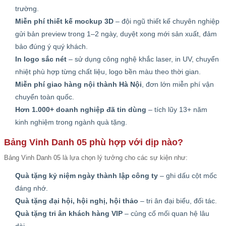
trường.
Miễn phí thiết kế mockup 3D
– đội ngũ thiết kế chuyên nghiệp
gửi bản preview trong 1–2 ngày, duyệt xong mới sản xuất, đảm
bảo đúng ý quý khách.
In logo sắc nét
– sử dụng công nghệ khắc laser, in UV, chuyển
nhiệt phù hợp từng chất liệu, logo bền màu theo thời gian.
Miễn phí giao hàng nội thành Hà Nội
, đơn lớn miễn phí vận
chuyển toàn quốc.
Hơn 1.000+ doanh nghiệp đã tin dùng
– tích lũy 13+ năm
kinh nghiệm trong ngành quà tặng.
Bảng Vinh Danh 05 phù hợp với dịp nào?
Bảng Vinh Danh 05 là lựa chọn lý tưởng cho các sự kiện như:
Quà tặng kỷ niệm ngày thành lập công ty
– ghi dấu cột mốc
đáng nhớ.
Quà tặng đại hội, hội nghị, hội thảo
– tri ân đại biểu, đối tác.
Quà tặng tri ân khách hàng VIP
– củng cố mối quan hệ lâu