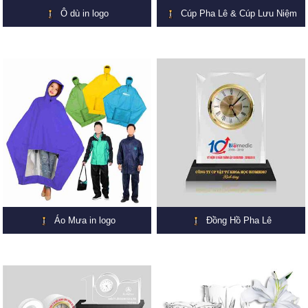
Ô dù in logo
Cúp Pha Lê & Cúp Lưu Niệm
Áo Mưa in logo
Đồng Hồ Pha Lê