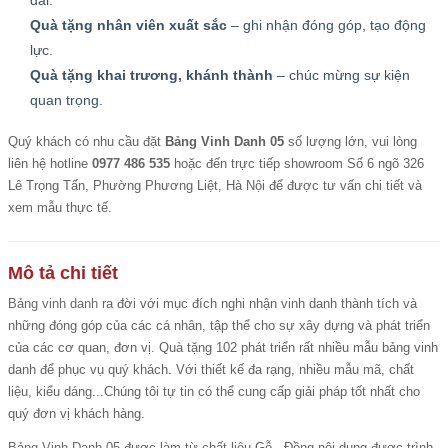
dài.
Quà tặng nhân viên xuất sắc
– ghi nhận đóng góp, tạo động
lực.
Quà tặng khai trương, khánh thành
– chúc mừng sự kiện
quan trọng.
Quý khách có nhu cầu đặt
Bảng Vinh Danh 05
số lượng lớn, vui lòng
liên hệ hotline
0977 486 535
hoặc đến trực tiếp showroom Số 6 ngõ 326
Lê Trọng Tấn, Phường Phương Liệt, Hà Nội để được tư vấn chi tiết và
xem mẫu thực tế.
Mô tả chi tiết
Bảng vinh danh
ra đời với mục đích nghi nhận vinh danh thành tích và
những đóng góp của các cá nhân, tập thể cho sự xây dựng và phát triển
của các cơ quan, đơn vị. Quà tặng 102 phát triển rất nhiều mẫu bảng vinh
danh để phục vụ quý khách. Với thiết kế đa rạng, nhiều mẫu mã, chất
liệu, kiểu dáng...Chúng tôi tự tin có thể cung cấp giải pháp tốt nhất cho
quý đơn vị khách hàng.
Bảng Vinh Danh 05
được làm từ chất liệu Gỗ - Đồng nội dung được trình