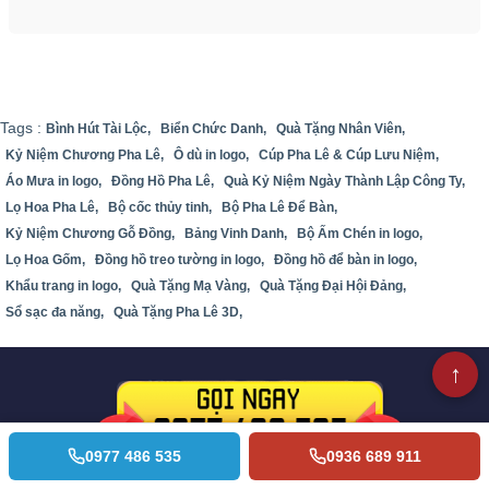
Tags :
Bình Hút Tài Lộc,
Biển Chức Danh,
Quà Tặng Nhân Viên,
Kỷ Niệm Chương Pha Lê,
Ô dù in logo,
Cúp Pha Lê & Cúp Lưu Niệm,
Áo Mưa in logo,
Đồng Hồ Pha Lê,
Quà Kỷ Niệm Ngày Thành Lập Công Ty,
Lọ Hoa Pha Lê,
Bộ cốc thủy tinh,
Bộ Pha Lê Để Bàn,
Kỷ Niệm Chương Gỗ Đồng,
Bảng Vinh Danh,
Bộ Ấm Chén in logo,
Lọ Hoa Gốm,
Đồng hồ treo tường in logo,
Đồng hồ để bàn in logo,
Khẩu trang in logo,
Quà Tặng Mạ Vàng,
Quà Tặng Đại Hội Đảng,
Sổ sạc đa năng,
Quà Tặng Pha Lê 3D,
0977 486 535
0936 689 911