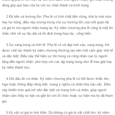
đóng góp quý báu của họ với sự chân thành và kính trọng.
2.Độ bền và trường tồn: Pha lê có tính chất bền vững, khó bị mài mòn
hay hư hỏng, điều này tượng trưng cho sự trường tồn của mối quan hệ
và giá trị mà người nhận mang lại. Kỷ niệm chương pha lê cũng là một lời
nhắc nhở về sự lâu dài và ổn định trong hợp tác, cống hiến.
3.Sự sang trọng và tinh tế: Pha lê có vẻ đẹp tinh xảo, sang trọng, khi
được chế tác thành kỷ niệm chương thường tạo nên một cảm giác tinh tế
và đặc biệt. Điều này thể hiện sự tôn trọng và công nhận cao từ người
tặng đến người nhận, phù hợp với các dịp trang trọng như lễ trao giải hay
kỷ niệm thành tựu.
4.Ghi dấu ấn cá nhân: Kỷ niệm chương pha lê có thể được khắc tên,
logo hoặc thông điệp riêng biệt, mang ý nghĩa cá nhân hóa sâu sắc. Điều
này khiến món quà trở nên đặc biệt và mang tính cá nhân, giúp người
nhận cảm thấy tự hào và gắn bó với tổ chức hoặc sự kiện mà họ đã tham
gia.
5.Kỷ vật có giá trị tinh thần: Dù không có giá trị vật chất lớn, kỷ niệm