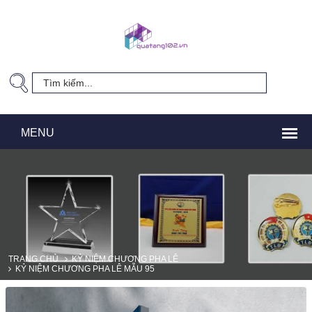
TRANG CHỦ
KỶ NIỆM CHƯƠNG PHA LÊ
KỶ NIỆM CHƯƠNG PHA LÊ MẪU 95