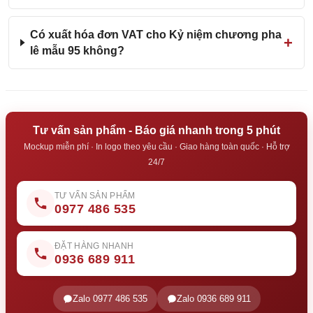
Có xuất hóa đơn VAT cho Kỷ niệm chương pha
lê mẫu 95 không?
Tư vấn sản phẩm - Báo giá nhanh trong 5 phút
Mockup miễn phí · In logo theo yêu cầu · Giao hàng toàn quốc · Hỗ trợ
24/7
TƯ VẤN SẢN PHẨM
0977 486 535
ĐẶT HÀNG NHANH
0936 689 911
Zalo 0977 486 535
Zalo 0936 689 911