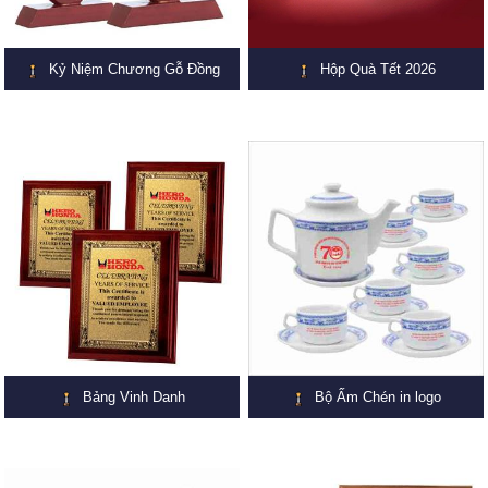
Kỷ Niệm Chương Gỗ Đồng
Hộp Quà Tết 2026
Bảng Vinh Danh
Bộ Ấm Chén in logo