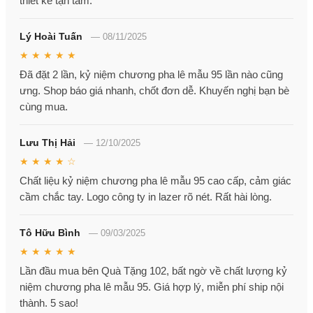
thiết kế tận tâm.
Lý Hoài Tuấn
—
08/11/2025
★ ★ ★ ★ ★
Đã đặt 2 lần, kỷ niệm chương pha lê mẫu 95 lần nào cũng
ưng. Shop báo giá nhanh, chốt đơn dễ. Khuyến nghị bạn bè
cùng mua.
Lưu Thị Hải
—
12/10/2025
★ ★ ★ ★ ☆
Chất liệu kỷ niệm chương pha lê mẫu 95 cao cấp, cảm giác
cầm chắc tay. Logo công ty in lazer rõ nét. Rất hài lòng.
Tô Hữu Bình
—
09/03/2025
★ ★ ★ ★ ★
Lần đầu mua bên Quà Tặng 102, bất ngờ về chất lượng kỷ
niệm chương pha lê mẫu 95. Giá hợp lý, miễn phí ship nội
thành. 5 sao!