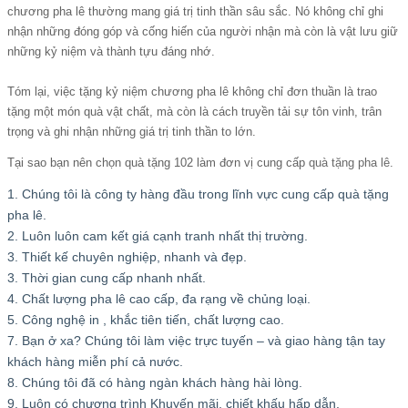
chương pha lê thường mang giá trị tinh thần sâu sắc. Nó không chỉ ghi
nhận những đóng góp và cống hiến của người nhận mà còn là vật lưu giữ
những kỷ niệm và thành tựu đáng nhớ.
Tóm lại, việc tặng kỷ niệm chương pha lê không chỉ đơn thuần là trao
tặng một món quà vật chất, mà còn là cách truyền tải sự tôn vinh, trân
trọng và ghi nhận những giá trị tinh thần to lớn.
Tại sao bạn nên chọn quà tặng 102 làm đơn vị cung cấp
quà tặng pha lê
.
1. Chúng tôi là công ty hàng đầu trong lĩnh vực cung cấp quà tặng
pha lê.
2. Luôn luôn cam kết giá cạnh tranh nhất thị trường.
3. Thiết kế chuyên nghiệp, nhanh và đẹp.
3. Thời gian cung cấp nhanh nhất.
4. Chất lượng pha lê cao cấp, đa rạng về chủng loại.
5. Công nghệ in , khắc tiên tiến, chất lượng cao.
7. Bạn ở xa? Chúng tôi làm việc trực tuyến – và giao hàng tận tay
khách hàng miễn phí cả nước.
8. Chúng tôi đã có hàng ngàn khách hàng hài lòng.
9. Luôn có chương trình Khuyến mãi, chiết khấu hấp dẫn.