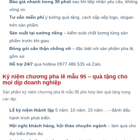
Báo giá nhanh trong 30 phút
sau khi tiếp nhận yêu cầu, không
vòng vo.
Tư vấn miễn phí
ý tưởng quà tặng, cách sắp xếp logo, slogan
trên sản phẩm.
Sản xuất tại xưởng riêng
– kiểm soát chất lượng từng sản
phẩm trước khi giao.
Đóng gói cẩn thận chống vỡ
– đặc biệt với sản phẩm pha lê,
gốm sứ.
Hỗ trợ 24/7
qua hotline 0977 486 535 và Zalo.
Kỷ niệm chương pha lê mẫu 95 – quà tặng cho
mọi dịp doanh nghiệp
Sản phẩm kỷ niệm chương pha lê mẫu 95 phù hợp làm quà tặng trong
các dịp:
Lễ kỷ niệm thành lập
5 năm, 10 năm, 15 năm... – đánh dấu
hành trình phát triển.
Hội nghị khách hàng, hội thảo chuyên ngành
– làm quà cho
đại biểu tham dự.