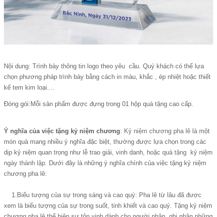
Nội dung: Trình bày thông tin logo theo yêu cầu. Quý khách có thể lựa
chọn phương pháp trình bày bằng cách in màu, khắc , ép nhiệt hoặc thiết
kế tem kim loại....
Đóng gói:Mỗi sản phẩm được đựng trong 01 hộp quà tặng cao cấp.
Ý nghĩa của việc tặng kỷ niệm chương
:
Kỷ niệm chương pha lê
là một
món quà mang nhiều ý nghĩa đặc biệt, thường được lựa chọn trong các
dịp kỷ niệm quan trọng như lễ trao giải, vinh danh, hoặc
quà tặng kỷ niệm
ngày thành lập
. Dưới đây là những ý nghĩa chính của việc tặng kỷ niệm
chương pha lê:
1.Biểu tượng của sự trong sáng và cao quý: Pha lê từ lâu đã được
xem là biểu tượng của sự trong suốt, tinh khiết và cao quý. Tặng kỷ niệm
chương pha lê thể hiện sự tôn vinh dành cho người nhận, ghi nhận những