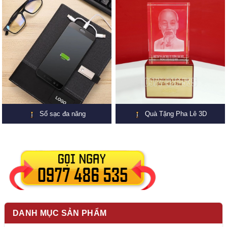
Sổ sạc đa năng
Quà Tặng Pha Lê 3D
DANH MỤC SẢN PHẨM