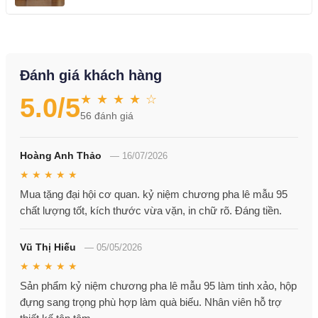
Đánh giá khách hàng
★ ★ ★ ★ ☆
5.0
/5
56
đánh giá
Hoàng Anh Thảo
—
16/07/2026
★ ★ ★ ★ ★
Mua tặng đại hội cơ quan. kỷ niệm chương pha lê mẫu 95
chất lượng tốt, kích thước vừa vặn, in chữ rõ. Đáng tiền.
Vũ Thị Hiếu
—
05/05/2026
★ ★ ★ ★ ★
Sản phẩm kỷ niệm chương pha lê mẫu 95 làm tinh xảo, hộp
đựng sang trọng phù hợp làm quà biếu. Nhân viên hỗ trợ