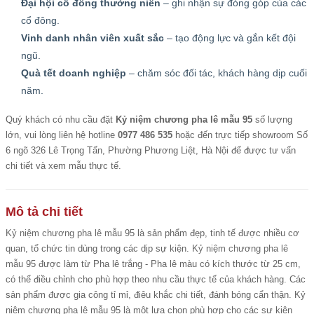
Đại hội cổ đông thường niên
– ghi nhận sự đóng góp của các
cổ đông.
Vinh danh nhân viên xuất sắc
– tạo động lực và gắn kết đội
ngũ.
Quà tết doanh nghiệp
– chăm sóc đối tác, khách hàng dịp cuối
năm.
Quý khách có nhu cầu đặt
Kỷ niệm chương pha lê mẫu 95
số lượng
lớn, vui lòng liên hệ hotline
0977 486 535
hoặc đến trực tiếp showroom Số
6 ngõ 326 Lê Trọng Tấn, Phường Phương Liệt, Hà Nội để được tư vấn
chi tiết và xem mẫu thực tế.
Mô tả chi tiết
Kỷ niệm chương pha lê mẫu
95 là sản phẩm đẹp, tinh tế được nhiều cơ
quan, tổ chức tin dùng trong các dịp sự kiện.
Kỷ niệm chương pha lê
mẫu
95 được làm từ Pha lê trắng - Pha lê màu có kích thước từ 25 cm,
có thể điều chỉnh cho phù hợp theo nhu cầu thực tế của khách hàng. Các
sản phẩm được gia công tỉ mỉ, điêu khắc chi tiết, đánh bóng cẩn thận. Kỷ
niệm chương pha lê mẫu 95 là một lựa chọn phù hợp cho các sự kiện