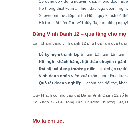
Sử dụng gỗ - đồng nguyên khối, không độc hại, 
Hệ thống thiết kế in ấn hiện đại, logo doanh ngh
Showroom trực tiếp tại Hà Nội – quý khách có th
Hỗ trợ xuất hóa đơn VAT đầy đủ, hợp đồng nguy
Bảng Vinh Danh 12 – quà tặng cho mọi
Sản phẩm bảng vinh danh 12 phù hợp làm quà tặng t
Lễ kỷ niệm thành lập
5 năm, 10 năm, 15 năm... 
Hội nghị khách hàng, hội thảo chuyên ngành
Đại hội cổ đông thường niên
– ghi nhận sự đó
Vinh danh nhân viên xuất sắc
– tạo động lực v
Quà tết doanh nghiệp
– chăm sóc đối tác, khác
Quý khách có nhu cầu đặt
Bảng Vinh Danh 12
số lư
Số 6 ngõ 326 Lê Trọng Tấn, Phường Phương Liệt, Hà 
Mô tả chi tiết