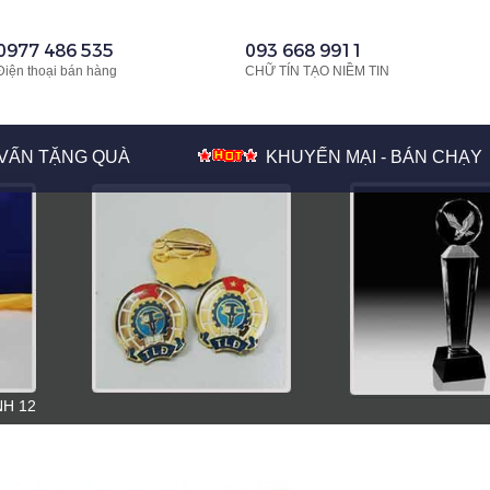
0977 486 535
093 668 9911
Điện thoại bán hàng
CHỮ TÍN TẠO NIỀM TIN
VẤN TẶNG QUÀ
KHUYẾN MẠI - BÁN CHẠY
NH 12