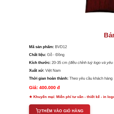
Bả
Mã sản phẩm:
BVD12
Chất liệu:
Gỗ - Đồng
Kích thước:
20-35 cm
(điều chỉnh tuỳ logo và yê
Xuất xứ:
Việt Nam
Thời gian hoàn thành:
Theo yêu cầu khách hàng
Giá: 400.000 đ
★ Khuyến mại: Miễn phí tư vấn - thiết kế - in lo
THÊM VÀO GIỎ HÀNG