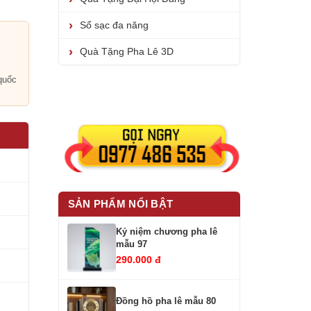
Sổ sạc đa năng
Quà Tặng Pha Lê 3D
i
quốc
SẢN PHẨM NỔI BẬT
Kỷ niệm chương pha lê
mẫu 97
290.000 đ
Đồng hồ pha lê mẫu 80