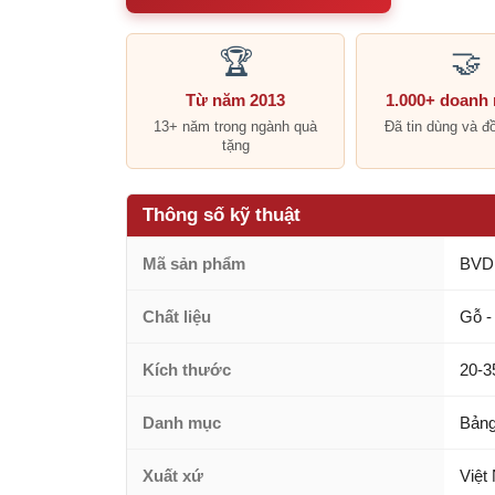
🏆
🤝
Từ năm 2013
1.000+ doanh
13+ năm trong ngành quà
Đã tin dùng và đ
tặng
Thông số kỹ thuật
Mã sản phẩm
BVD
Chất liệu
Gỗ -
Kích thước
20-3
Danh mục
Bảng
Xuất xứ
Việt