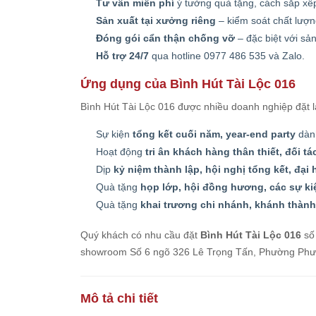
Tư vấn miễn phí
ý tưởng quà tặng, cách sắp xếp
Sản xuất tại xưởng riêng
– kiểm soát chất lượn
Đóng gói cẩn thận chống vỡ
– đặc biệt với sả
Hỗ trợ 24/7
qua hotline 0977 486 535 và Zalo.
Ứng dụng của Bình Hút Tài Lộc 016
Bình Hút Tài Lộc 016 được nhiều doanh nghiệp đặt 
Sự kiện
tổng kết cuối năm, year-end party
dành
Hoạt động
tri ân khách hàng thân thiết, đối t
Dịp
kỷ niệm thành lập, hội nghị tổng kết, đại
Quà tặng
họp lớp, hội đồng hương, các sự k
Quà tặng
khai trương chi nhánh, khánh thành
Quý khách có nhu cầu đặt
Bình Hút Tài Lộc 016
số 
showroom Số 6 ngõ 326 Lê Trọng Tấn, Phường Phương
Mô tả chi tiết