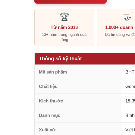
🏆
🤝
Từ năm 2013
1.000+ doanh
13+ năm trong ngành quà
Đã tin dùng và đ
tặng
Thông số kỹ thuật
Mã sản phẩm
BHT
Chất liệu
Gốm 
Kích thước
18-3
Danh mục
Bình
Xuất xứ
Việt