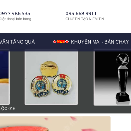
0977 486 535
093 668 9911
Điện thoại bán hàng
CHỮ TÍN TẠO NIỀM TIN
VẤN TẶNG QUÀ
KHUYẾN MẠI - BÁN CHẠY
LỘC 016