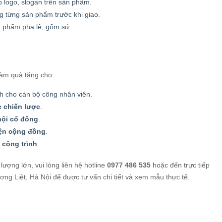
 logo, slogan trên sản phẩm.
g từng sản phẩm trước khi giao.
n phẩm pha lê, gốm sứ.
làm quà tặng cho:
 cho cán bộ công nhân viên.
ác chiến lược
.
 hội cổ đông
.
iện cộng đồng
.
 công trình
.
lượng lớn, vui lòng liên hệ hotline
0977 486 535
hoặc đến trực tiếp
 Liệt, Hà Nội để được tư vấn chi tiết và xem mẫu thực tế.