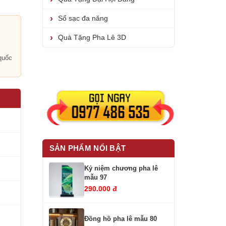
Sổ sạc đa năng
Quà Tặng Pha Lê 3D
i
quốc
SẢN PHẨM NỔI BẬT
Kỷ niệm chương pha lê
mẫu 97
290.000 đ
Đồng hồ pha lê mẫu 80