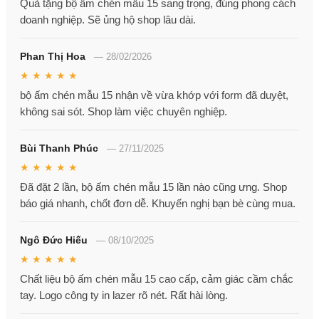
Quà tặng bộ ấm chén mẫu 15 sang trọng, đúng phong cách
doanh nghiệp. Sẽ ủng hộ shop lâu dài.
Phan Thị Hoa
—
28/02/2026
★ ★ ★ ★ ★
bộ ấm chén mẫu 15 nhận về vừa khớp với form đã duyệt,
không sai sót. Shop làm việc chuyên nghiệp.
Bùi Thanh Phúc
—
27/11/2025
★ ★ ★ ★ ★
Đã đặt 2 lần, bộ ấm chén mẫu 15 lần nào cũng ưng. Shop
báo giá nhanh, chốt đơn dễ. Khuyến nghị bạn bè cùng mua.
Ngô Đức Hiếu
—
08/10/2025
★ ★ ★ ★ ★
Chất liệu bộ ấm chén mẫu 15 cao cấp, cảm giác cầm chắc
tay. Logo công ty in lazer rõ nét. Rất hài lòng.