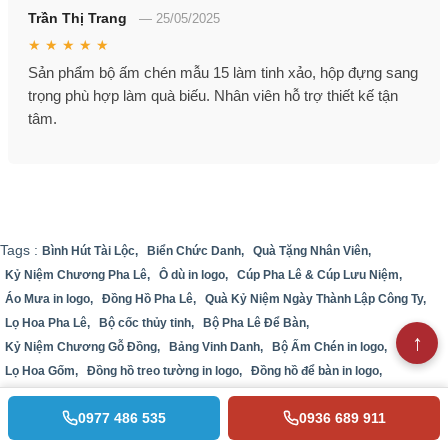
Trần Thị Trang
—
25/05/2025
★ ★ ★ ★ ★
Sản phẩm bộ ấm chén mẫu 15 làm tinh xảo, hộp đựng sang
trọng phù hợp làm quà biếu. Nhân viên hỗ trợ thiết kế tận
tâm.
Tags :
Bình Hút Tài Lộc,
Biển Chức Danh,
Quà Tặng Nhân Viên,
Kỷ Niệm Chương Pha Lê,
Ô dù in logo,
Cúp Pha Lê & Cúp Lưu Niệm,
Áo Mưa in logo,
Đồng Hồ Pha Lê,
Quà Kỷ Niệm Ngày Thành Lập Công Ty,
Lọ Hoa Pha Lê,
Bộ cốc thủy tinh,
Bộ Pha Lê Để Bàn,
Kỷ Niệm Chương Gỗ Đồng,
Bảng Vinh Danh,
Bộ Ấm Chén in logo,
Lọ Hoa Gốm,
Đồng hồ treo tường in logo,
Đồng hồ để bàn in logo,
Khẩu trang in logo,
Quà Tặng Mạ Vàng,
Quà Tặng Đại Hội Đảng,
0977 486 535
0936 689 911
Sổ sạc đa năng,
Quà Tặng Pha Lê 3D,