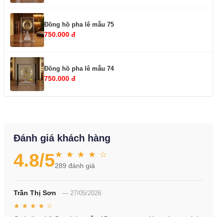
Đồng hồ pha lê mẫu 75
750.000 đ
Đồng hồ pha lê mẫu 74
750.000 đ
Đánh giá khách hàng
★ ★ ★ ★ ☆
4.8
/5
289
đánh giá
Trần Thị Sơn
—
27/05/2026
★ ★ ★ ★ ☆