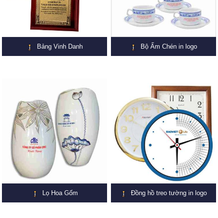
Bảng Vinh Danh
Bộ Ấm Chén in logo
Lọ Hoa Gốm
Đồng hồ treo tường in logo