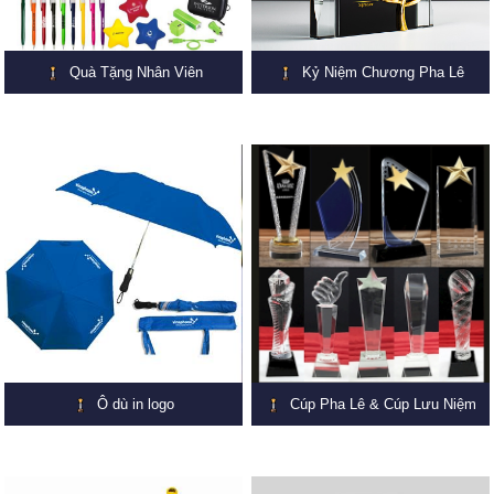
Quà Tặng Nhân Viên
Kỷ Niệm Chương Pha Lê
Ô dù in logo
Cúp Pha Lê & Cúp Lưu Niệm