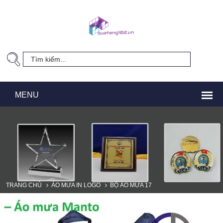
TRANG CHỦ
ÁO MƯA IN LOGO
BỘ ÁO MƯA 17