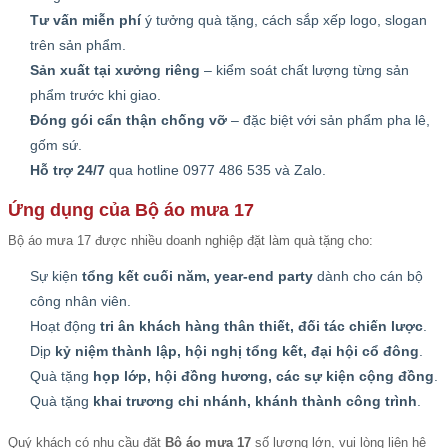
Tư vấn miễn phí
ý tưởng quà tặng, cách sắp xếp logo, slogan
trên sản phẩm.
Sản xuất tại xưởng riêng
– kiểm soát chất lượng từng sản
phẩm trước khi giao.
Đóng gói cẩn thận chống vỡ
– đặc biệt với sản phẩm pha lê,
gốm sứ.
Hỗ trợ 24/7
qua hotline 0977 486 535 và Zalo.
Ứng dụng của Bộ áo mưa 17
Bộ áo mưa 17 được nhiều doanh nghiệp đặt làm quà tặng cho:
Sự kiện
tổng kết cuối năm, year-end party
dành cho cán bộ
công nhân viên.
Hoạt động
tri ân khách hàng thân thiết, đối tác chiến lược
.
Dịp
kỷ niệm thành lập, hội nghị tổng kết, đại hội cổ đông
.
Quà tặng
họp lớp, hội đồng hương, các sự kiện cộng đồng
.
Quà tặng
khai trương chi nhánh, khánh thành công trình
.
Quý khách có nhu cầu đặt
Bộ áo mưa 17
số lượng lớn, vui lòng liên hệ