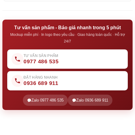
Tư vấn sản phẩm - Báo giá nhanh trong 5 phút
Mockup miễn phí · In logo theo yêu cầu · Giao hàng toàn quốc · Hỗ trợ
24/7
TƯ VẤN SẢN PHẨM
0977 486 535
ĐẶT HÀNG NHANH
0936 689 911
Zalo 0977 486 535
Zalo 0936 689 911