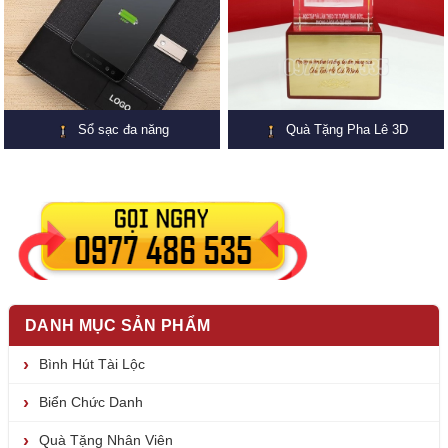
Sổ sạc đa năng
Quà Tặng Pha Lê 3D
DANH MỤC SẢN PHẨM
Bình Hút Tài Lộc
Biển Chức Danh
Quà Tặng Nhân Viên