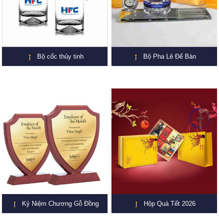
Bộ cốc thủy tinh
Bộ Pha Lê Để Bàn
Kỷ Niệm Chương Gỗ Đồng
Hộp Quà Tết 2026