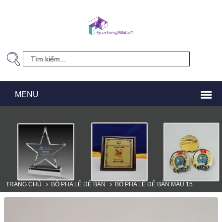
TRANG CHỦ
BỘ PHA LÊ ĐỂ BÀN
BỘ PHA LÊ ĐỂ BÀN MẪU 15