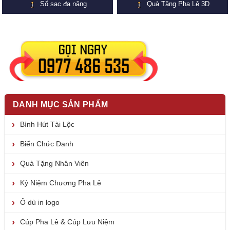
Sổ sạc đa năng
Quà Tặng Pha Lê 3D
DANH MỤC SẢN PHẨM
Bình Hút Tài Lộc
Biển Chức Danh
Quà Tặng Nhân Viên
Kỷ Niệm Chương Pha Lê
Ô dù in logo
Cúp Pha Lê & Cúp Lưu Niệm