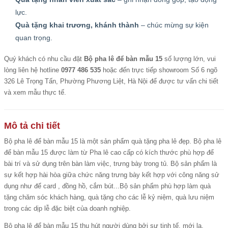
lực.
Quà tặng khai trương, khánh thành
– chúc mừng sự kiện
quan trọng.
Quý khách có nhu cầu đặt
Bộ pha lê để bàn mẫu 15
số lượng lớn, vui
lòng liên hệ hotline
0977 486 535
hoặc đến trực tiếp showroom Số 6 ngõ
326 Lê Trọng Tấn, Phường Phương Liệt, Hà Nội để được tư vấn chi tiết
và xem mẫu thực tế.
Mô tả chi tiết
Bộ pha lê để bàn mẫu 15 là một sản phẩm quà tặng pha lê đẹp. Bộ pha lê
để bàn mẫu 15 được làm từ Pha lê cao cấp có kích thước phù hợp để
bài trí và sử dụng trên bàn làm việc, trưng bày trong tủ. Bộ sản phẩm là
sự kết hợp hài hòa giữa chức năng trưng bày kết hợp với công năng sử
dụng như để card , đồng hồ, cắm bút...Bộ sản phẩm phù hợp làm quà
tặng chăm sóc khách hàng, quà tặng cho các lễ kỷ niệm, quà lưu niệm
trong các dịp lễ đặc biệt của doanh nghiệp.
Bộ pha lê để bàn mẫu 15 thu hút người dùng bởi sự tinh tế, mới lạ.