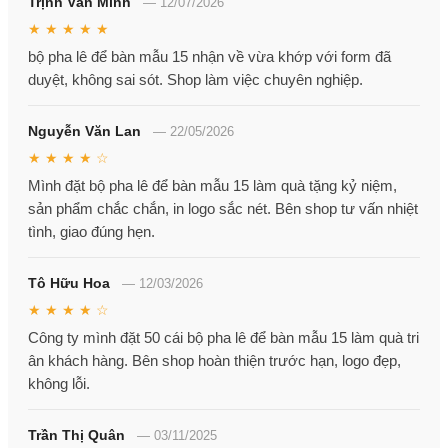
Trịnh Văn Minh
—
12/07/2026
★ ★ ★ ★ ★
bộ pha lê để bàn mẫu 15 nhận về vừa khớp với form đã
duyệt, không sai sót. Shop làm việc chuyên nghiệp.
Nguyễn Văn Lan
—
22/05/2026
★ ★ ★ ★ ☆
Mình đặt bộ pha lê để bàn mẫu 15 làm quà tặng kỷ niệm,
sản phẩm chắc chắn, in logo sắc nét. Bên shop tư vấn nhiệt
tình, giao đúng hẹn.
Tô Hữu Hoa
—
12/03/2026
★ ★ ★ ★ ☆
Công ty mình đặt 50 cái bộ pha lê để bàn mẫu 15 làm quà tri
ân khách hàng. Bên shop hoàn thiện trước hạn, logo đẹp,
không lỗi.
Trần Thị Quân
—
03/11/2025