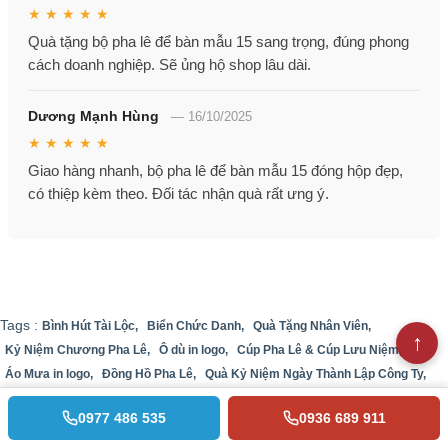
★ ★ ★ ★ ★
Quà tặng bộ pha lê để bàn mẫu 15 sang trọng, đúng phong
cách doanh nghiệp. Sẽ ủng hộ shop lâu dài.
Dương Mạnh Hùng
—
16/10/2025
★ ★ ★ ★ ★
Giao hàng nhanh, bộ pha lê để bàn mẫu 15 đóng hộp đẹp,
có thiệp kèm theo. Đối tác nhận quà rất ưng ý.
Tags :
Bình Hút Tài Lộc,
Biển Chức Danh,
Quà Tặng Nhân Viên,
Kỷ Niệm Chương Pha Lê,
Ô dù in logo,
Cúp Pha Lê & Cúp Lưu Niệm,
Áo Mưa in logo,
Đồng Hồ Pha Lê,
Quà Kỷ Niệm Ngày Thành Lập Công Ty,
Lọ Hoa Pha Lê,
Bộ cốc thủy tinh,
Bộ Pha Lê Để Bàn,
0977 486 535
0936 689 911
Kỷ Niệm Chương Gỗ Đồng,
Bảng Vinh Danh,
Bộ Ấm Chén in logo,
Lọ Hoa Gốm,
Đồng hồ treo tường in logo,
Đồng hồ để bàn in logo,