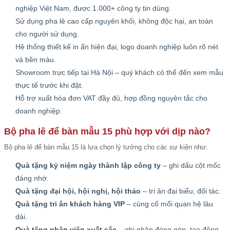
nghiệp Việt Nam, được 1.000+ công ty tin dùng.
Sử dụng pha lê cao cấp nguyên khối, không độc hại, an toàn
cho người sử dụng.
Hệ thống thiết kế in ấn hiện đại, logo doanh nghiệp luôn rõ nét
và bền màu.
Showroom trực tiếp tại Hà Nội – quý khách có thể đến xem mẫu
thực tế trước khi đặt.
Hỗ trợ xuất hóa đơn VAT đầy đủ, hợp đồng nguyên tắc cho
doanh nghiệp.
Bộ pha lê để bàn mẫu 15 phù hợp với dịp nào?
Bộ pha lê để bàn mẫu 15 là lựa chọn lý tưởng cho các sự kiện như:
Quà tặng kỷ niệm ngày thành lập công ty
– ghi dấu cột mốc
đáng nhớ.
Quà tặng đại hội, hội nghị, hội thảo
– tri ân đại biểu, đối tác.
Quà tặng tri ân khách hàng VIP
– củng cố mối quan hệ lâu
dài.
Quà tặng nhân viên xuất sắc
– ghi nhận đóng góp, tạo động