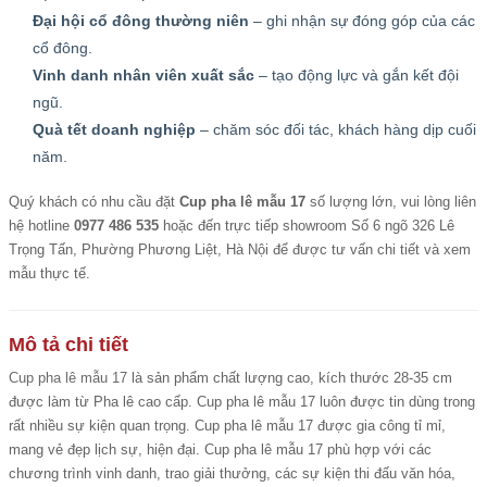
Đại hội cổ đông thường niên
– ghi nhận sự đóng góp của các
cổ đông.
Vinh danh nhân viên xuất sắc
– tạo động lực và gắn kết đội
ngũ.
Quà tết doanh nghiệp
– chăm sóc đối tác, khách hàng dịp cuối
năm.
Quý khách có nhu cầu đặt
Cup pha lê mẫu 17
số lượng lớn, vui lòng liên
hệ hotline
0977 486 535
hoặc đến trực tiếp showroom Số 6 ngõ 326 Lê
Trọng Tấn, Phường Phương Liệt, Hà Nội để được tư vấn chi tiết và xem
mẫu thực tế.
Mô tả chi tiết
Cup pha lê mẫu 17
là sản phẩm chất lượng cao, kích thước 28-35 cm
được làm từ Pha lê cao cấp. Cup pha lê mẫu 17 luôn được tin dùng trong
rất nhiều sự kiện quan trọng. Cup pha lê mẫu 17 được gia công tỉ mỉ,
mang vẻ đẹp lịch sự, hiện đại. Cup pha lê mẫu 17 phù hợp với các
chương trình vinh danh, trao giải thưởng, các sự kiện thi đấu văn hóa,