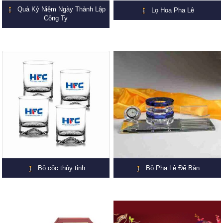
Quà Kỷ Niệm Ngày Thành Lập
Lọ Hoa Pha Lê
Công Ty
Bộ cốc thủy tinh
Bộ Pha Lê Để Bàn