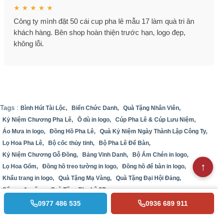
★ ★ ★ ★ ★
Công ty mình đặt 50 cái cup pha lê mẫu 17 làm quà tri ân
khách hàng. Bên shop hoàn thiện trước hạn, logo đẹp,
không lỗi.
Tags :
Bình Hút Tài Lộc,
Biển Chức Danh,
Quà Tặng Nhân Viên,
Kỷ Niệm Chương Pha Lê,
Ô dù in logo,
Cúp Pha Lê & Cúp Lưu Niệm,
Áo Mưa in logo,
Đồng Hồ Pha Lê,
Quà Kỷ Niệm Ngày Thành Lập Công Ty,
Lọ Hoa Pha Lê,
Bộ cốc thủy tinh,
Bộ Pha Lê Để Bàn,
Kỷ Niệm Chương Gỗ Đồng,
Bảng Vinh Danh,
Bộ Ấm Chén in logo,
Lọ Hoa Gốm,
Đồng hồ treo tường in logo,
Đồng hồ để bàn in logo,
Khẩu trang in logo,
Quà Tặng Mạ Vàng,
Quà Tặng Đại Hội Đảng,
Sổ sạc đa năng,
Quà Tặng Pha Lê 3D,
0977 486 535
0936 689 911