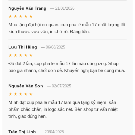
Nguyễn Văn Trang
—
21/01/2026
★ ★ ★ ★ ★
Mua tặng đại hội cơ quan. cup pha lê mẫu 17 chất lượng tốt,
kích thước vừa vặn, in chữ rõ. Đáng tiền.
Lưu Thị Hùng
—
06/08/2025
★ ★ ★ ★ ★
Đã đặt 2 lần, cup pha lê mẫu 17 lần nào cũng ưng. Shop
báo giá nhanh, chốt đơn dễ. Khuyến nghị bạn bè cùng mua.
Nguyễn Văn Sơn
—
02/07/2025
★ ★ ★ ★ ★
Mình đặt cup pha lê mẫu 17 làm quà tặng kỷ niệm, sản
phẩm chắc chắn, in logo sắc nét. Bên shop tư vấn nhiệt
tình, giao đúng hẹn.
Trần Thị Linh
—
20/04/2025