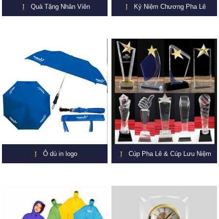
Quà Tặng Nhân Viên
Kỷ Niệm Chương Pha Lê
Ô dù in logo
Cúp Pha Lê & Cúp Lưu Niệm