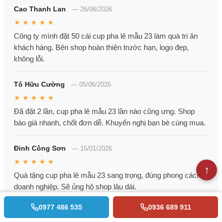
Cao Thanh Lan
—
26/06/2026
★ ★ ★ ★ ★
Công ty mình đặt 50 cái cup pha lê mẫu 23 làm quà tri ân
khách hàng. Bên shop hoàn thiện trước hạn, logo đẹp,
không lỗi.
Tô Hữu Cường
—
05/06/2026
★ ★ ★ ★ ★
Đã đặt 2 lần, cup pha lê mẫu 23 lần nào cũng ưng. Shop
báo giá nhanh, chốt đơn dễ. Khuyến nghị bạn bè cùng mua.
Đinh Công Sơn
—
15/01/2026
★ ★ ★ ★ ★
Quà tặng cup pha lê mẫu 23 sang trọng, đúng phong cách
doanh nghiệp. Sẽ ủng hộ shop lâu dài.
0977 486 535
0936 689 911
Phan Thị Trang
—
12/10/2025