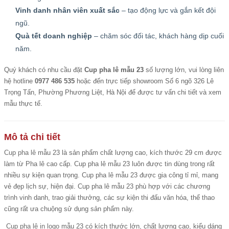
Vinh danh nhân viên xuất sắc
– tạo động lực và gắn kết đội
ngũ.
Quà tết doanh nghiệp
– chăm sóc đối tác, khách hàng dịp cuối
năm.
Quý khách có nhu cầu đặt
Cup pha lê mẫu 23
số lượng lớn, vui lòng liên
hệ hotline
0977 486 535
hoặc đến trực tiếp showroom Số 6 ngõ 326 Lê
Trọng Tấn, Phường Phương Liệt, Hà Nội để được tư vấn chi tiết và xem
mẫu thực tế.
Mô tả chi tiết
Cup pha lê
mẫu 23 là sản phẩm chất lượng cao, kích thước 29 cm được
làm từ Pha lê cao cấp. Cup pha lê mẫu 23 luôn được tin dùng trong rất
nhiều sự kiện quan trọng. Cup pha lê mẫu 23 được gia công tỉ mỉ, mang
vẻ đẹp lịch sự, hiện đại. Cup pha lê mẫu 23 phù hợp với các chương
trình vinh danh, trao giải thưởng, các sự kiện thi đấu văn hóa, thể thao
cũng rất ưa chuộng sử dụng sản phẩm này.
Cup pha lê in logo
mẫu 23 có kích thước lớn, chất lượng cao, kiểu dáng