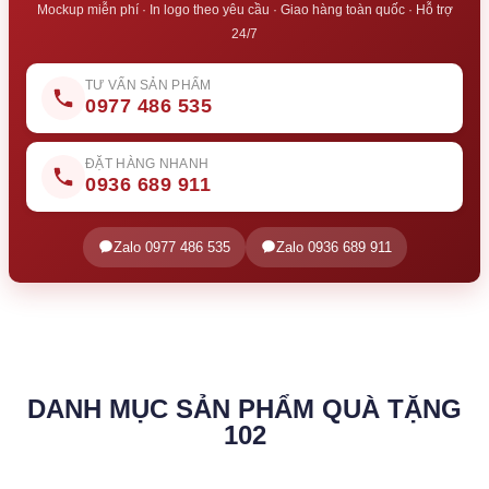
Mockup miễn phí · In logo theo yêu cầu · Giao hàng toàn quốc · Hỗ trợ
24/7
TƯ VẤN SẢN PHẨM
0977 486 535
ĐẶT HÀNG NHANH
0936 689 911
Zalo 0977 486 535
Zalo 0936 689 911
DANH MỤC SẢN PHẨM QUÀ TẶNG
102