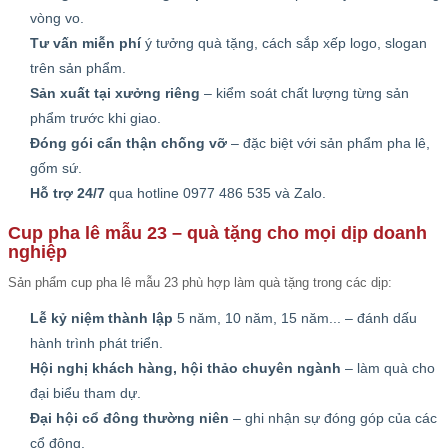
vòng vo.
Tư vấn miễn phí
ý tưởng quà tặng, cách sắp xếp logo, slogan
trên sản phẩm.
Sản xuất tại xưởng riêng
– kiểm soát chất lượng từng sản
phẩm trước khi giao.
Đóng gói cẩn thận chống vỡ
– đặc biệt với sản phẩm pha lê,
gốm sứ.
Hỗ trợ 24/7
qua hotline 0977 486 535 và Zalo.
Cup pha lê mẫu 23 – quà tặng cho mọi dịp doanh
nghiệp
Sản phẩm cup pha lê mẫu 23 phù hợp làm quà tặng trong các dịp:
Lễ kỷ niệm thành lập
5 năm, 10 năm, 15 năm... – đánh dấu
hành trình phát triển.
Hội nghị khách hàng, hội thảo chuyên ngành
– làm quà cho
đại biểu tham dự.
Đại hội cổ đông thường niên
– ghi nhận sự đóng góp của các
cổ đông.