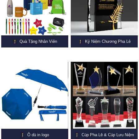
Quà Tặng Nhân Viên
Kỷ Niệm Chương Pha Lê
Ô dù in logo
Cúp Pha Lê & Cúp Lưu Niệm