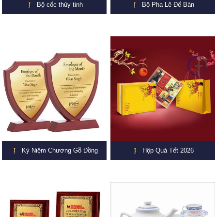
Bộ cốc thủy tinh
Bộ Pha Lê Để Bàn
Kỷ Niệm Chương Gỗ Đồng
Hộp Quà Tết 2026