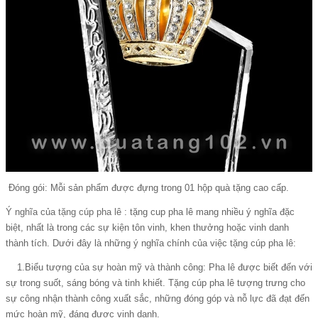
Đóng gói: Mỗi sản phẩm được đựng trong 01 hộp quà tặng cao cấp.
Ý nghĩa của tặng cúp pha lê
: tặng cup pha lê mang nhiều ý nghĩa đặc
biệt, nhất là trong các sự kiện tôn vinh, khen thưởng hoặc vinh danh
thành tích. Dưới đây là những ý nghĩa chính của việc tặng cúp pha lê:
1.Biểu tượng của sự hoàn mỹ và thành công: Pha lê được biết đến với
sự trong suốt, sáng bóng và tinh khiết. Tặng cúp pha lê tượng trưng cho
sự công nhận thành công xuất sắc, những đóng góp và nỗ lực đã đạt đến
mức hoàn mỹ, đáng được vinh danh.