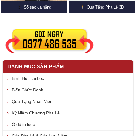
Sổ sạc đa năng
Quà Tặng Pha Lê 3D
DANH MỤC SẢN PHẨM
Bình Hút Tài Lộc
Biển Chức Danh
Quà Tặng Nhân Viên
Kỷ Niệm Chương Pha Lê
Ô dù in logo