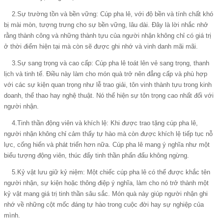
2.Sự trường tồn và bền vững: Cúp pha lê, với độ bền và tính chất khó
bị mài mòn, tượng trưng cho sự bền vững, lâu dài. Đây là lời nhắc nhở
rằng thành công và những thành tựu của người nhận không chỉ có giá trị
ở thời điểm hiện tại mà còn sẽ được ghi nhớ và vinh danh mãi mãi.
3.Sự sang trọng và cao cấp: Cúp pha lê toát lên vẻ sang trọng, thanh
lịch và tinh tế. Điều này làm cho món quà trở nên đẳng cấp và phù hợp
với các sự kiện quan trọng như lễ trao giải, tôn vinh thành tựu trong kinh
doanh, thể thao hay nghệ thuật. Nó thể hiện sự tôn trọng cao nhất đối với
người nhận.
4.Tinh thần động viên và khích lệ: Khi được trao tặng cúp pha lê,
người nhận không chỉ cảm thấy tự hào mà còn được khích lệ tiếp tục nỗ
lực, cống hiến và phát triển hơn nữa. Cúp pha lê mang ý nghĩa như một
biểu tượng động viên, thúc đẩy tinh thần phấn đấu không ngừng.
5.Kỷ vật lưu giữ kỷ niệm: Một chiếc cúp pha lê có thể được khắc tên
người nhận, sự kiện hoặc thông điệp ý nghĩa, làm cho nó trở thành một
kỷ vật mang giá trị tinh thần sâu sắc. Món quà này giúp người nhận ghi
nhớ về những cột mốc đáng tự hào trong cuộc đời hay sự nghiệp của
mình.