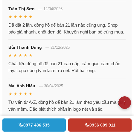
Trần Thị Sơn
—
12/04/2026
★ ★ ★ ★ ★
Đã đặt 2 lần, đồng hồ để bàn 21 lần nào cũng ưng. Shop
báo giá nhanh, chốt đơn dễ. Khuyến nghị bạn bè cùng mua.
Bùi Thanh Dung
—
21/12/2025
★ ★ ★ ★ ★
Chất liệu đồng hồ để bàn 21 cao cấp, cảm giác cầm chắc
tay. Logo công ty in lazer rõ nét. Rất hài lòng.
Mai Anh Hiếu
—
30/04/2025
★ ★ ★ ★ ★
Tư vấn từ A-Z, đồng hồ để bàn 21 làm theo yêu cầu mà giá
vẫn mềm. Đặc biệt thích phần in logo nét và sắc.
Trịnh Văn Nam
—
17/03/2025
0977 486 535
0936 689 911
★ ★ ★ ★ ★