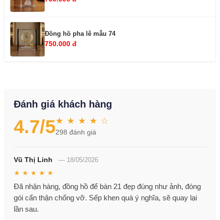
Đồng hồ pha lê mẫu 74
750.000 đ
Đánh giá khách hàng
★ ★ ★ ★ ☆
4.7
/5
298
đánh giá
Vũ Thị Linh
—
18/05/2026
★ ★ ★ ★ ★
Đã nhận hàng, đồng hồ để bàn 21 đẹp đúng như ảnh, đóng
gói cẩn thận chống vỡ. Sếp khen quà ý nghĩa, sẽ quay lại
lần sau.