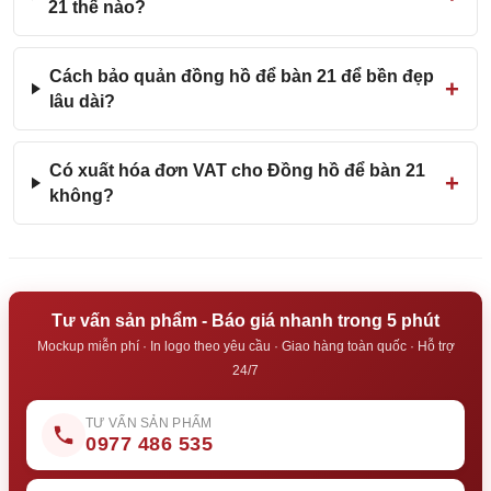
21 thế nào?
Cách bảo quản đồng hồ để bàn 21 để bền đẹp
lâu dài?
Có xuất hóa đơn VAT cho Đồng hồ để bàn 21
không?
Tư vấn sản phẩm - Báo giá nhanh trong 5 phút
Mockup miễn phí · In logo theo yêu cầu · Giao hàng toàn quốc · Hỗ trợ
24/7
TƯ VẤN SẢN PHẨM
0977 486 535