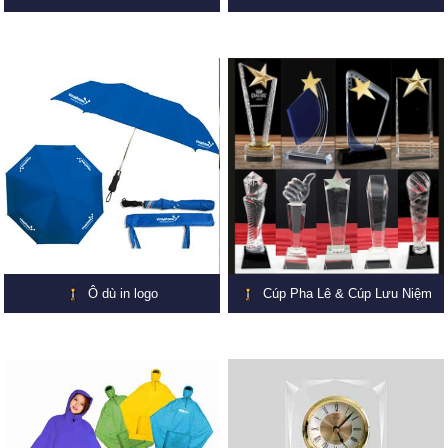
Ô dù in logo
Cúp Pha Lê & Cúp Lưu Niệm