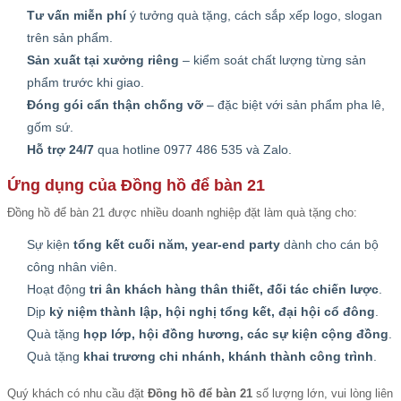
Tư vấn miễn phí
ý tưởng quà tặng, cách sắp xếp logo, slogan
trên sản phẩm.
Sản xuất tại xưởng riêng
– kiểm soát chất lượng từng sản
phẩm trước khi giao.
Đóng gói cẩn thận chống vỡ
– đặc biệt với sản phẩm pha lê,
gốm sứ.
Hỗ trợ 24/7
qua hotline 0977 486 535 và Zalo.
Ứng dụng của Đồng hồ để bàn 21
Đồng hồ để bàn 21 được nhiều doanh nghiệp đặt làm quà tặng cho:
Sự kiện
tổng kết cuối năm, year-end party
dành cho cán bộ
công nhân viên.
Hoạt động
tri ân khách hàng thân thiết, đối tác chiến lược
.
Dịp
kỷ niệm thành lập, hội nghị tổng kết, đại hội cổ đông
.
Quà tặng
họp lớp, hội đồng hương, các sự kiện cộng đồng
.
Quà tặng
khai trương chi nhánh, khánh thành công trình
.
Quý khách có nhu cầu đặt
Đồng hồ để bàn 21
số lượng lớn, vui lòng liên