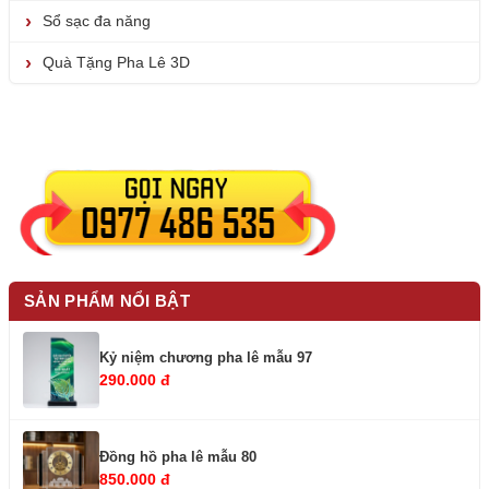
Sổ sạc đa năng
Quà Tặng Pha Lê 3D
SẢN PHẨM NỔI BẬT
Kỷ niệm chương pha lê mẫu 97
290.000 đ
Đồng hồ pha lê mẫu 80
850.000 đ