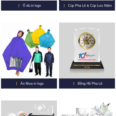
Ô dù in logo
Cúp Pha Lê & Cúp Lưu Niệm
Áo Mưa in logo
Đồng Hồ Pha Lê