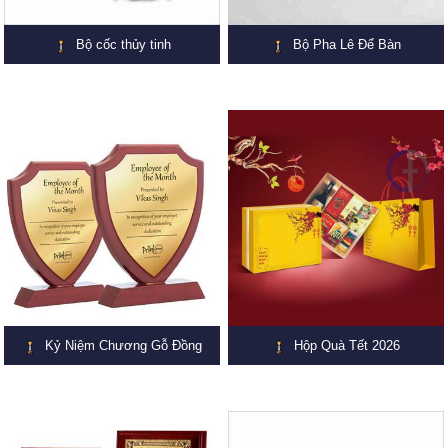
Bộ cốc thủy tinh
Bộ Pha Lê Để Bàn
Kỷ Niệm Chương Gỗ Đồng
Hộp Quà Tết 2026