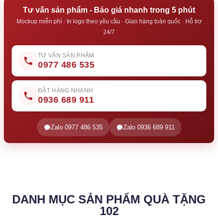
Tư vấn sản phẩm - Báo giá nhanh trong 5 phút
Mockup miễn phí · In logo theo yêu cầu · Giao hàng toàn quốc · Hỗ trợ
24/7
TƯ VẤN SẢN PHẨM
0977 486 535
ĐẶT HÀNG NHANH
0936 689 911
Zalo 0977 486 535
Zalo 0936 689 911
DANH MỤC SẢN PHẨM QUÀ TẶNG
102