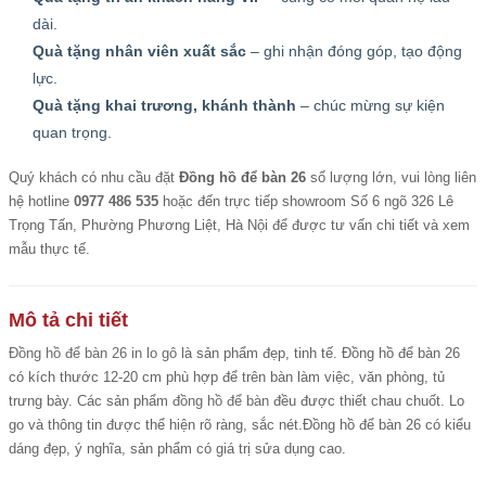
dài.
Quà tặng nhân viên xuất sắc
– ghi nhận đóng góp, tạo động
lực.
Quà tặng khai trương, khánh thành
– chúc mừng sự kiện
quan trọng.
Quý khách có nhu cầu đặt
Đồng hồ để bàn 26
số lượng lớn, vui lòng liên
hệ hotline
0977 486 535
hoặc đến trực tiếp showroom Số 6 ngõ 326 Lê
Trọng Tấn, Phường Phương Liệt, Hà Nội để được tư vấn chi tiết và xem
mẫu thực tế.
Mô tả chi tiết
Đồng hồ để bàn 26 in lo gô
là sản phẩm đẹp, tinh tế. Đồng hồ để bàn 26
có kích thước 12-20 cm phù hợp để trên bàn làm việc, văn phòng, tủ
trưng bày. Các sản phẩm
đồng hồ để bàn
đều được thiết chau chuốt. Lo
go và thông tin được thể hiện rõ ràng, sắc nét.Đồng hồ để bàn 26 có kiểu
dáng đẹp, ý nghĩa, sản phẩm có giá trị sửa dụng cao.