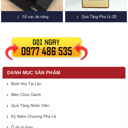
Sổ sạc đa năng
Quà Tặng Pha Lê 3D
DANH MỤC SẢN PHẨM
Bình Hút Tài Lộc
Biển Chức Danh
Quà Tặng Nhân Viên
Kỷ Niệm Chương Pha Lê
Ô dù in logo