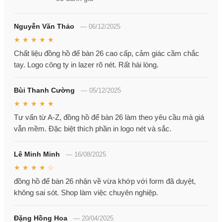
Nguyễn Văn Thảo
—
06/12/2025
★ ★ ★ ★ ★
Chất liệu đồng hồ để bàn 26 cao cấp, cảm giác cầm chắc
tay. Logo công ty in lazer rõ nét. Rất hài lòng.
Bùi Thanh Cường
—
05/12/2025
★ ★ ★ ★ ★
Tư vấn từ A-Z, đồng hồ để bàn 26 làm theo yêu cầu mà giá
vẫn mềm. Đặc biệt thích phần in logo nét và sắc.
Lê Minh Minh
—
16/08/2025
★ ★ ★ ★ ☆
đồng hồ để bàn 26 nhận về vừa khớp với form đã duyệt,
không sai sót. Shop làm việc chuyên nghiệp.
Đặng Hồng Hoa
—
20/04/2025