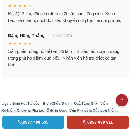
★ ★ ★ ★ ☆
Đã đặt 2 lần, đồng hồ để bàn 26 lần nào cũng ưng. Shop
báo giá nhanh, chốt đơn dễ. Khuyến nghị bạn bè cùng mua.
Đặng Hồng Thắng
—
07/03/2025
★ ★ ★ ★ ★
Sản phẩm đồng hồ để bàn 26 làm tinh xảo, hộp đựng sang
trọng phù hợp làm quà biếu. Nhân viên hỗ trợ thiết kế tận
tâm.
Tags :
Bình Hút Tài Lộc,
Biển Chức Danh,
Quà Tặng Nhân Viên,
Kỷ Niệm Chương Pha Lê,
Ô dù in logo,
Cúp Pha Lê & Cúp Lưu Niệm,
Áo Mưa in logo,
Đồng Hồ Pha Lê,
Quà Kỷ Niệm Ngày Thành Lập Công Ty,
0977 486 535
0936 689 911
Lọ Hoa Pha Lê,
Bộ cốc thủy tinh,
Bộ Pha Lê Để Bàn,