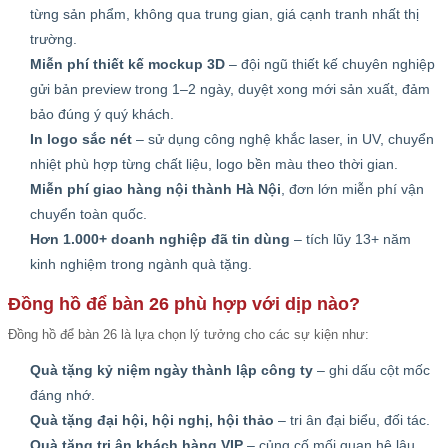
từng sản phẩm, không qua trung gian, giá cạnh tranh nhất thị
trường.
Miễn phí thiết kế mockup 3D
– đội ngũ thiết kế chuyên nghiệp
gửi bản preview trong 1–2 ngày, duyệt xong mới sản xuất, đảm
bảo đúng ý quý khách.
In logo sắc nét
– sử dụng công nghệ khắc laser, in UV, chuyển
nhiệt phù hợp từng chất liệu, logo bền màu theo thời gian.
Miễn phí giao hàng nội thành Hà Nội
, đơn lớn miễn phí vận
chuyển toàn quốc.
Hơn 1.000+ doanh nghiệp đã tin dùng
– tích lũy 13+ năm
kinh nghiệm trong ngành quà tặng.
Đồng hồ để bàn 26 phù hợp với dịp nào?
Đồng hồ để bàn 26 là lựa chọn lý tưởng cho các sự kiện như:
Quà tặng kỷ niệm ngày thành lập công ty
– ghi dấu cột mốc
đáng nhớ.
Quà tặng đại hội, hội nghị, hội thảo
– tri ân đại biểu, đối tác.
Quà tặng tri ân khách hàng VIP
– củng cố mối quan hệ lâu