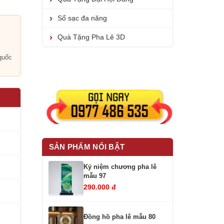
Sổ sạc đa năng
Quà Tặng Pha Lê 3D
i
quốc
SẢN PHẨM NỔI BẬT
Kỷ niệm chương pha lê
mẫu 97
290.000 đ
Đồng hồ pha lê mẫu 80