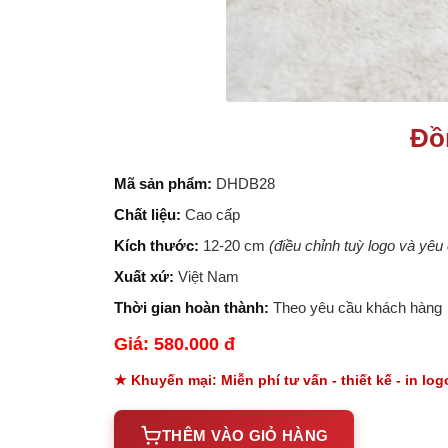
Đồ
Mã sản phẩm:
DHDB28
Chất liệu:
Cao cấp
Kích thước:
12-20 cm
(điều chỉnh tuỳ logo và yê
Xuất xứ:
Việt Nam
Thời gian hoàn thành:
Theo yêu cầu khách hàng
Giá: 580.000 đ
★ Khuyến mại: Miễn phí tư vấn - thiết kế - in lo
THÊM VÀO GIỎ HÀNG