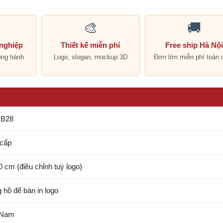
🎨
🚚
 nghiệp
Thiết kế miễn phí
Free ship Hà Nộ
ồng hành
Logo, slogan, mockup 3D
Đơn lớn miễn phí toàn 
B28
cấp
0 cm (điều chỉnh tuỳ logo)
 hồ để bàn in logo
 Nam