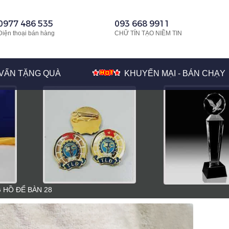
0977 486 535
093 668 9911
Điện thoại bán hàng
CHỮ TÍN TẠO NIỀM TIN
VẤN TẶNG QUÀ
KHUYẾN MẠI - BÁN CHẠY
 HỒ ĐỂ BÀN 28