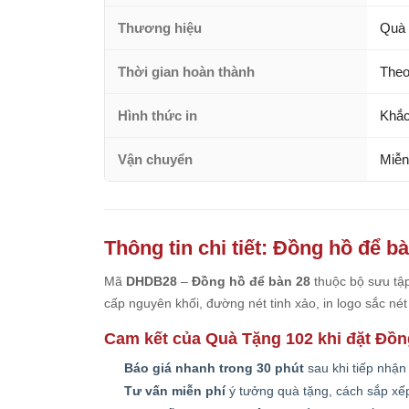
Thương hiệu
Quà 
Thời gian hoàn thành
Theo
Hình thức in
Khắc
Vận chuyển
Miễn
Thông tin chi tiết: Đồng hồ để b
Mã
DHDB28
–
Đồng hồ để bàn 28
thuộc bộ sưu tậ
cấp nguyên khối, đường nét tinh xảo, in logo sắc né
Cam kết của Quà Tặng 102 khi đặt Đồn
Báo giá nhanh trong 30 phút
sau khi tiếp nhận
Tư vấn miễn phí
ý tưởng quà tặng, cách sắp xếp