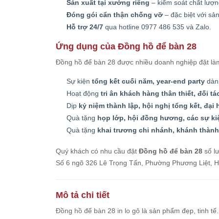
Sản xuất tại xưởng riêng
– kiểm soát chất lượn
Đóng gói cẩn thận chống vỡ
– đặc biệt với sả
Hỗ trợ 24/7
qua hotline 0977 486 535 và Zalo.
Ứng dụng của Đồng hồ để bàn 28
Đồng hồ để bàn 28 được nhiều doanh nghiệp đặt là
Sự kiện
tổng kết cuối năm, year-end party
dành
Hoạt động
tri ân khách hàng thân thiết, đối t
Dịp
kỷ niệm thành lập, hội nghị tổng kết, đại
Quà tặng
họp lớp, hội đồng hương, các sự k
Quà tặng
khai trương chi nhánh, khánh thành
Quý khách có nhu cầu đặt
Đồng hồ để bàn 28
số lư
Số 6 ngõ 326 Lê Trọng Tấn, Phường Phương Liệt, Hà 
Mô tả chi tiết
Đồng hồ để bàn 28 in lo gô
là sản phẩm đẹp, tinh tế