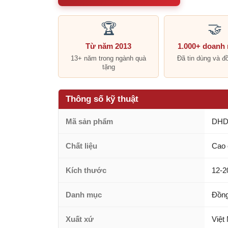
🏆
🤝
Từ năm 2013
1.000+ doanh
13+ năm trong ngành quà
Đã tin dùng và đ
tặng
Thông số kỹ thuật
Mã sản phẩm
DHD
Chất liệu
Cao 
Kích thước
12-2
Danh mục
Đồng
Xuất xứ
Việt