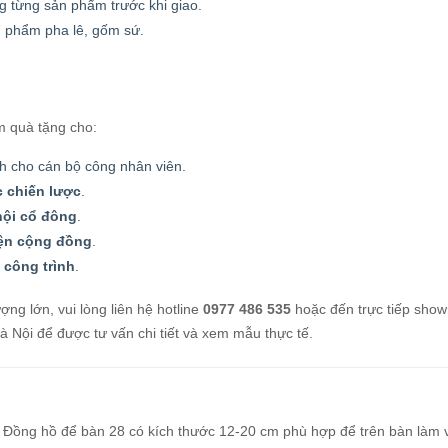
g từng sản phẩm trước khi giao.
n phẩm pha lê, gốm sứ.
m quà tặng cho:
 cho cán bộ công nhân viên.
ác chiến lược
.
 hội cổ đông
.
iện cộng đồng
.
 công trình
.
ợng lớn, vui lòng liên hệ hotline
0977 486 535
hoặc đến trực tiếp sho
Nội để được tư vấn chi tiết và xem mẫu thực tế.
. Đồng hồ để bàn 28 có kích thước 12-20 cm phù hợp để trên bàn làm v