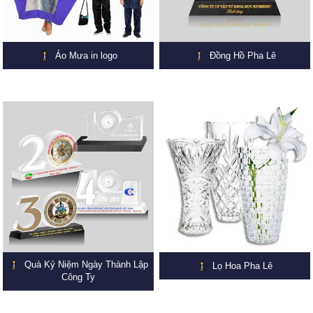
Áo Mưa in logo
Đồng Hồ Pha Lê
Quà Kỷ Niệm Ngày Thành Lập
Lọ Hoa Pha Lê
Công Ty