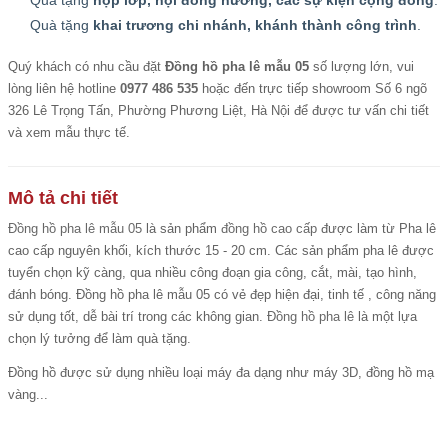
Quà tặng
họp lớp, hội đồng hương, các sự kiện cộng đồng
.
Quà tặng
khai trương chi nhánh, khánh thành công trình
.
Quý khách có nhu cầu đặt
Đồng hồ pha lê mẫu 05
số lượng lớn, vui
lòng liên hệ hotline
0977 486 535
hoặc đến trực tiếp showroom Số 6 ngõ
326 Lê Trọng Tấn, Phường Phương Liệt, Hà Nội để được tư vấn chi tiết
và xem mẫu thực tế.
Mô tả chi tiết
Đồng hồ pha lê mẫu 05
là sản phẩm
đồng hồ cao cấp
được làm từ Pha lê
cao cấp nguyên khối, kích thước 15 - 20 cm. Các sản phẩm pha lê được
tuyển chọn kỹ càng, qua nhiều công đoạn gia công, cắt, mài, tạo hình,
đánh bóng. Đồng hồ pha lê mẫu 05 có vẻ đẹp hiện đại, tinh tế , công năng
sử dụng tốt, dễ bài trí trong các không gian.
Đồng hồ pha lê
là một lựa
chọn lý tưởng để làm quà tặng.
Đồng hồ được sử dụng nhiều loại máy đa dạng như máy 3D, đồng hồ mạ
vàng...