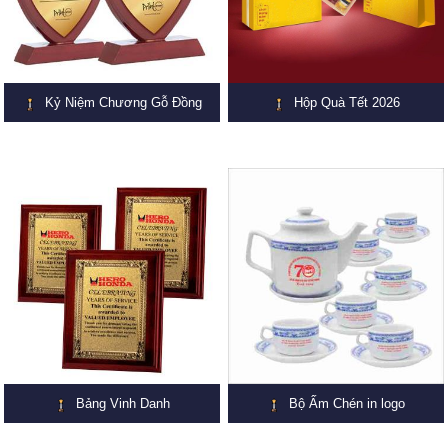
Kỷ Niệm Chương Gỗ Đồng
Hộp Quà Tết 2026
Bảng Vinh Danh
Bộ Ấm Chén in logo