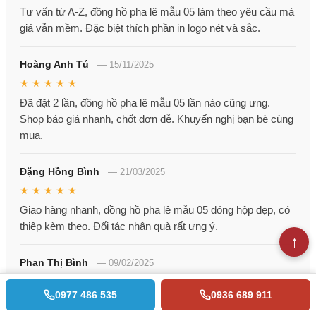
Tư vấn từ A-Z, đồng hồ pha lê mẫu 05 làm theo yêu cầu mà
giá vẫn mềm. Đặc biệt thích phần in logo nét và sắc.
Hoàng Anh Tú
—
15/11/2025
★ ★ ★ ★ ★
Đã đặt 2 lần, đồng hồ pha lê mẫu 05 lần nào cũng ưng.
Shop báo giá nhanh, chốt đơn dễ. Khuyến nghị bạn bè cùng
mua.
Đặng Hồng Bình
—
21/03/2025
★ ★ ★ ★ ★
Giao hàng nhanh, đồng hồ pha lê mẫu 05 đóng hộp đẹp, có
thiệp kèm theo. Đối tác nhận quà rất ưng ý.
Phan Thị Bình
—
09/02/2025
★ ★ ★ ★ ★
0977 486 535
0936 689 911
Mua tặng đại hội cơ quan. đồng hồ pha lê mẫu 05 chất