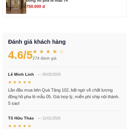
Đồng hồ pha lê mẫu 74
750.000 đ
Đánh giá khách hàng
★ ★ ★ ★ ☆
4.6
/5
274
đánh giá
Lê Minh Linh
—
05/05/2026
★ ★ ★ ★ ★
Lần đầu mua bên Quà Tặng 102, bất ngờ về chất lượng
đồng hồ pha lê mẫu 05. Giá hợp lý, miễn phí ship nội thành.
5 sao!
Tô Hữu Thảo
—
11/01/2026
★ ★ ★ ★ ★