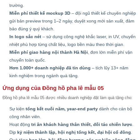
trường.
Miễn phí thiết kế mockup 3D
– đội ngũ thiết kế chuyên nghiệp
gửi bản preview trong 1–2 ngày, duyệt xong mới sản xuất, đảm
bảo đúng ý quý khách.
In logo sắc nét
– sử dụng công nghệ khắc laser, in UV, chuyển
nhiệt phù hợp từng chất liệu, logo bền màu theo thời gian.
Miễn phí giao hàng nội thành Hà Nội
, đơn lớn miễn phí vận
chuyển toàn quốc.
Hơn 1.000+ doanh nghiệp đã tin dùng
– tích lũy 13+ năm
kinh nghiệm trong ngành quà tặng.
Ứng dụng của Đồng hồ pha lê mẫu 05
Đồng hồ pha lê mẫu 05 được nhiều doanh nghiệp đặt làm quà tặng cho:
Sự kiện
tổng kết cuối năm, year-end party
dành cho cán bộ
công nhân viên.
Hoạt động
tri ân khách hàng thân thiết, đối tác chiến lược
.
Dịp
kỷ niệm thành lập, hội nghị tổng kết, đại hội cổ đông
.