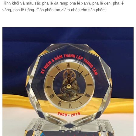
Hình khối và màu sắc pha lê đa rạng: pha lê xanh, pha lê đen, pha lê
vàng, pha lê trắng. Góp phần tạo điểm nhấn cho sản phẩm.