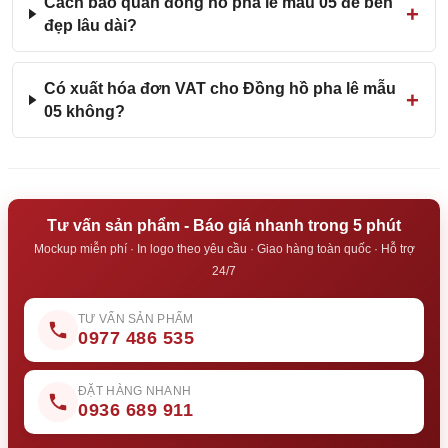
Cách bảo quản đồng hồ pha lê mẫu 05 để bền
đẹp lâu dài?
Có xuất hóa đơn VAT cho Đồng hồ pha lê mẫu
05 không?
Tư vấn sản phẩm - Báo giá nhanh trong 5 phút
Mockup miễn phí · In logo theo yêu cầu · Giao hàng toàn quốc · Hỗ trợ
24/7
TƯ VẤN SẢN PHẨM
0977 486 535
ĐẶT HÀNG NHANH
0936 689 911