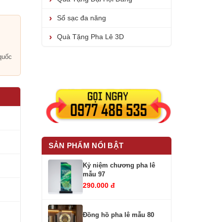
Sổ sạc đa năng
Quà Tặng Pha Lê 3D
i
quốc
SẢN PHẨM NỔI BẬT
Kỷ niệm chương pha lê
mẫu 97
290.000 đ
Đồng hồ pha lê mẫu 80