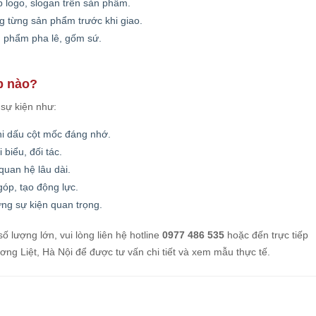
 logo, slogan trên sản phẩm.
g từng sản phẩm trước khi giao.
n phẩm pha lê, gốm sứ.
p nào?
 sự kiện như:
i dấu cột mốc đáng nhớ.
i biểu, đối tác.
quan hệ lâu dài.
óp, tạo động lực.
ng sự kiện quan trọng.
ố lượng lớn, vui lòng liên hệ hotline
0977 486 535
hoặc đến trực tiếp
 Liệt, Hà Nội để được tư vấn chi tiết và xem mẫu thực tế.