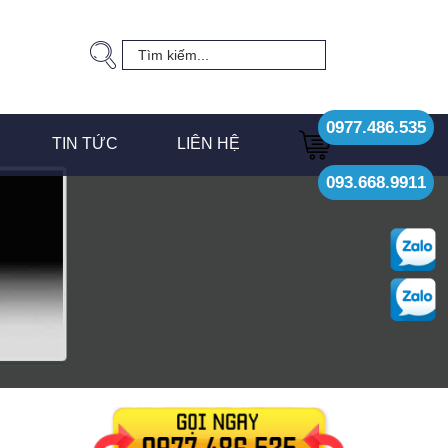
0977.486.535
TIN TỨC
LIÊN HỆ
093.668.9911