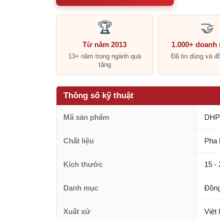
🏆
🤝
Từ năm 2013
1.000+ doanh
13+ năm trong ngành quà
Đã tin dùng và đ
tặng
Thông số kỹ thuật
Mã sản phẩm
DHP
Chất liệu
Pha 
Kích thước
15 -
Danh mục
Đồng
Xuất xứ
Việt