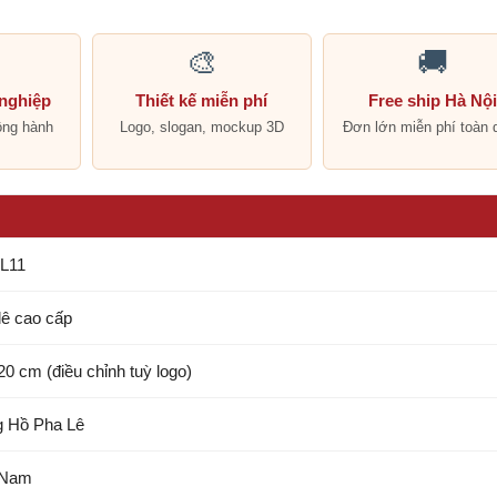
🎨
🚚
 nghiệp
Thiết kế miễn phí
Free ship Hà Nộ
ồng hành
Logo, slogan, mockup 3D
Đơn lớn miễn phí toàn 
L11
lê cao cấp
 20 cm (điều chỉnh tuỳ logo)
 Hồ Pha Lê
 Nam