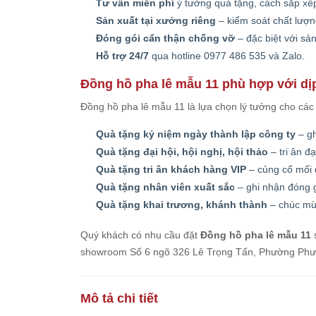
Tư vấn miễn phí
ý tưởng quà tặng, cách sắp xếp
Sản xuất tại xưởng riêng
– kiểm soát chất lượn
Đóng gói cẩn thận chống vỡ
– đặc biệt với sả
Hỗ trợ 24/7
qua hotline 0977 486 535 và Zalo.
Đồng hồ pha lê mẫu 11 phù hợp với dị
Đồng hồ pha lê mẫu 11 là lựa chọn lý tưởng cho các
Quà tặng kỷ niệm ngày thành lập công ty
– gh
Quà tặng đại hội, hội nghị, hội thảo
– tri ân đạ
Quà tặng tri ân khách hàng VIP
– củng cố mối 
Quà tặng nhân viên xuất sắc
– ghi nhận đóng g
Quà tặng khai trương, khánh thành
– chúc mừ
Quý khách có nhu cầu đặt
Đồng hồ pha lê mẫu 11
s
showroom Số 6 ngõ 326 Lê Trọng Tấn, Phường Phương
Mô tả chi tiết