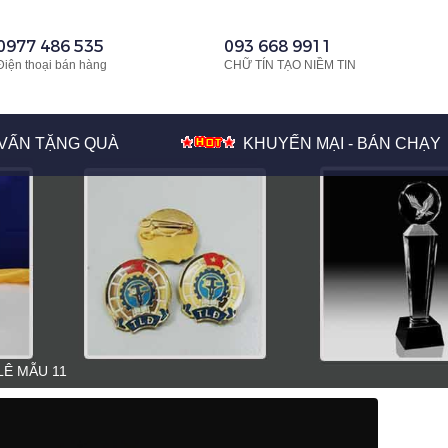
0977 486 535
093 668 9911
Điện thoại bán hàng
CHỮ TÍN TẠO NIỀM TIN
VẤN TẶNG QUÀ
KHUYẾN MẠI - BÁN CHẠY
LÊ MẪU 11