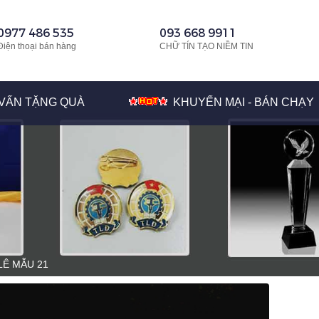
0977 486 535
093 668 9911
Điện thoại bán hàng
CHỮ TÍN TẠO NIỀM TIN
VẤN TẶNG QUÀ
KHUYẾN MẠI - BÁN CHẠY
LÊ MẪU 21