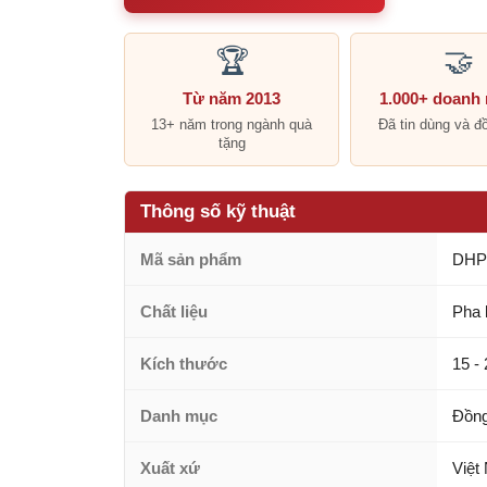
🏆
🤝
Từ năm 2013
1.000+ doanh
13+ năm trong ngành quà
Đã tin dùng và đ
tặng
Thông số kỹ thuật
Mã sản phẩm
DHP
Chất liệu
Pha 
Kích thước
15 -
Danh mục
Đồng
Xuất xứ
Việt