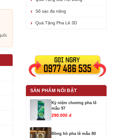
Sổ sạc đa năng
Quà Tặng Pha Lê 3D
i
quốc
SẢN PHẨM NỔI BẬT
Kỷ niệm chương pha lê
mẫu 97
290.000 đ
Đồng hồ pha lê mẫu 80