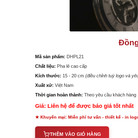
Đồng
Mã sản phẩm:
DHPL21
Chất liệu:
Pha lê cao cấp
Kích thước:
15 - 20 cm
(điều chỉnh tuỳ logo và y
Xuất xứ:
Việt Nam
Thời gian hoàn thành:
Theo yêu cầu khách hàng
Giá: Liên hệ để được báo giá tốt nhất
★ Khuyến mại: Miễn phí tư vấn - thiết kế - in lo
THÊM VÀO GIỎ HÀNG