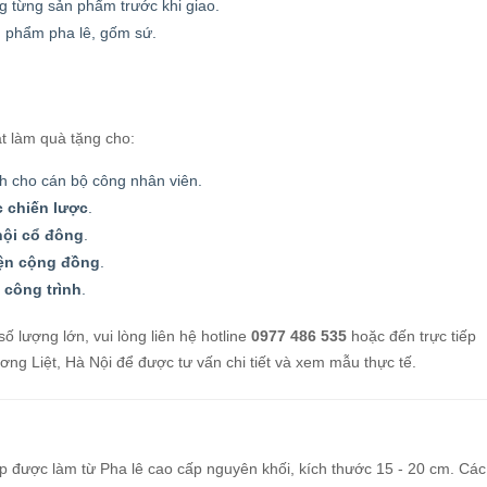
g từng sản phẩm trước khi giao.
n phẩm pha lê, gốm sứ.
t làm quà tặng cho:
 cho cán bộ công nhân viên.
ác chiến lược
.
 hội cổ đông
.
iện cộng đồng
.
 công trình
.
số lượng lớn, vui lòng liên hệ hotline
0977 486 535
hoặc đến trực tiếp
 Liệt, Hà Nội để được tư vấn chi tiết và xem mẫu thực tế.
p
được làm từ Pha lê cao cấp nguyên khối, kích thước 15 - 20 cm. Các