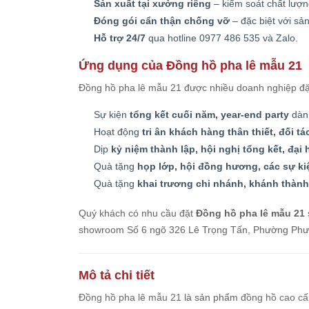
Sản xuất tại xưởng riêng
– kiểm soát chất lượn
Đóng gói cẩn thận chống vỡ
– đặc biệt với sả
Hỗ trợ 24/7
qua hotline 0977 486 535 và Zalo.
Ứng dụng của Đồng hồ pha lê mẫu 21
Đồng hồ pha lê mẫu 21 được nhiều doanh nghiệp đặ
Sự kiện
tổng kết cuối năm, year-end party
dành
Hoạt động
tri ân khách hàng thân thiết, đối t
Dịp
kỷ niệm thành lập, hội nghị tổng kết, đại
Quà tặng
họp lớp, hội đồng hương, các sự k
Quà tặng
khai trương chi nhánh, khánh thành
Quý khách có nhu cầu đặt
Đồng hồ pha lê mẫu 21
showroom Số 6 ngõ 326 Lê Trọng Tấn, Phường Phương
Mô tả chi tiết
Đồng hồ pha lê mẫu 21
là sản phẩm
đồng hồ cao cấ