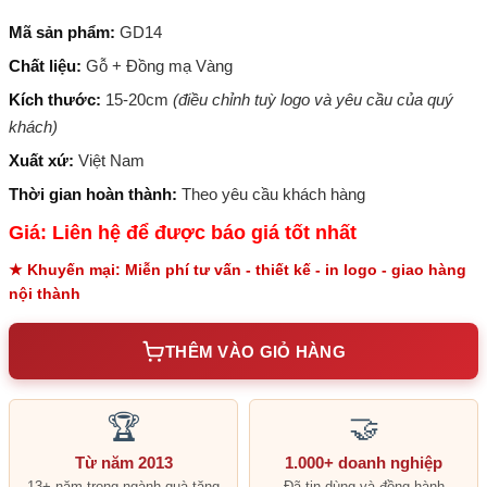
Mã sản phẩm:
GD14
Chất liệu:
Gỗ + Đồng mạ Vàng
Kích thước:
15-20cm
(điều chỉnh tuỳ logo và yêu cầu của quý
khách)
Xuất xứ:
Việt Nam
Thời gian hoàn thành:
Theo yêu cầu khách hàng
Giá: Liên hệ để được báo giá tốt nhất
★ Khuyến mại: Miễn phí tư vấn - thiết kế - in logo - giao hàng
nội thành
THÊM VÀO GIỎ HÀNG
🏆
🤝
Từ năm 2013
1.000+ doanh nghiệp
13+ năm trong ngành quà tặng
Đã tin dùng và đồng hành