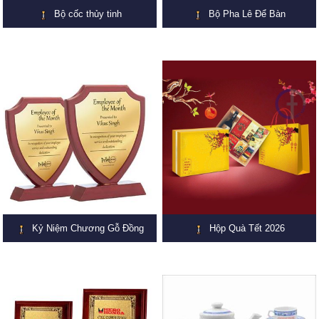
Bộ cốc thủy tinh
Bộ Pha Lê Để Bàn
Kỷ Niệm Chương Gỗ Đồng
Hộp Quà Tết 2026