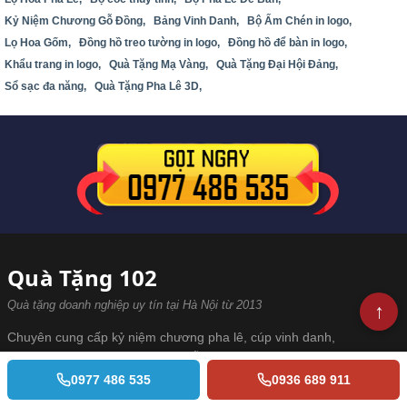
Kỷ Niệm Chương Gỗ Đồng,
Bảng Vinh Danh,
Bộ Ấm Chén in logo,
Lọ Hoa Gốm,
Đồng hồ treo tường in logo,
Đồng hồ để bàn in logo,
Khẩu trang in logo,
Quà Tặng Mạ Vàng,
Quà Tặng Đại Hội Đảng,
Sổ sạc đa năng,
Quà Tặng Pha Lê 3D,
Quà Tặng 102
Quà tặng doanh nghiệp uy tín tại Hà Nội từ 2013
Chuyên cung cấp kỷ niệm chương pha lê, cúp vinh danh,
đồng hồ, bộ ấm chén in logo. Miễn phí thiết kế & sản xuất
tại xưởng riêng — đã đồng hành cùng 1.000+ doanh nghiệp
0977 486 535
0936 689 911
Việt Nam.