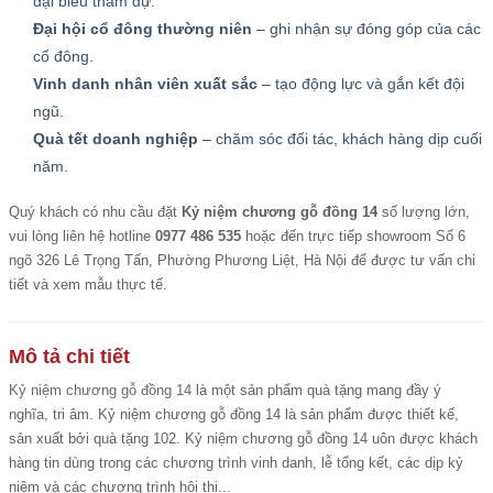
đại biểu tham dự.
Đại hội cổ đông thường niên
– ghi nhận sự đóng góp của các
cổ đông.
Vinh danh nhân viên xuất sắc
– tạo động lực và gắn kết đội
ngũ.
Quà tết doanh nghiệp
– chăm sóc đối tác, khách hàng dịp cuối
năm.
Quý khách có nhu cầu đặt
Kỷ niệm chương gỗ đồng 14
số lượng lớn,
vui lòng liên hệ hotline
0977 486 535
hoặc đến trực tiếp showroom Số 6
ngõ 326 Lê Trọng Tấn, Phường Phương Liệt, Hà Nội để được tư vấn chi
tiết và xem mẫu thực tế.
Mô tả chi tiết
Kỷ niệm chương gỗ đồng 14
là một sản phẩm quà tặng mang đầy ý
nghĩa, tri âm. Kỷ niệm chương gỗ đồng 14 là sản phẩm được thiết kế,
sản xuất bởi quà tặng 102. Kỷ niệm chương gỗ đồng 14 uôn được khách
hàng tin dùng trong các chương trình vinh danh, lễ tổng kết, các dịp kỷ
niệm và các chương trình hội thi...