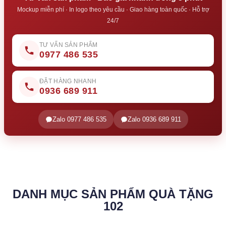
Mockup miễn phí · In logo theo yêu cầu · Giao hàng toàn quốc · Hỗ trợ
24/7
TƯ VẤN SẢN PHẨM
0977 486 535
ĐẶT HÀNG NHANH
0936 689 911
Zalo 0977 486 535
Zalo 0936 689 911
DANH MỤC SẢN PHẨM QUÀ TẶNG
102