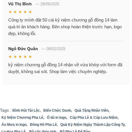
Vũ Thị Bình
—
28/09/2025
★ ★ ★ ★ ★
Công ty mình đặt 50 cái kỷ niệm chương gỗ đồng 14 làm
quà tri ân khách hàng. Bên shop hoàn thiện trước hạn, logo
đẹp, không lỗi.
Ngô Đức Quân
—
08/02/2025
★ ★ ★ ★ ★
kỷ niệm chương gỗ đồng 14 nhận về vừa khớp với form đã
duyệt, không sai sót. Shop làm việc chuyên nghiệp.
Tags :
Bình Hút Tài Lộc,
Biển Chức Danh,
Quà Tặng Nhân Viên,
Kỷ Niệm Chương Pha Lê,
Ô dù in logo,
Cúp Pha Lê & Cúp Lưu Niệm,
Áo Mưa in logo,
Đồng Hồ Pha Lê,
Quà Kỷ Niệm Ngày Thành Lập Công Ty,
Lọ Hoa Pha Lê,
Bộ cốc thủy tinh,
Bộ Pha Lê Để Bàn,