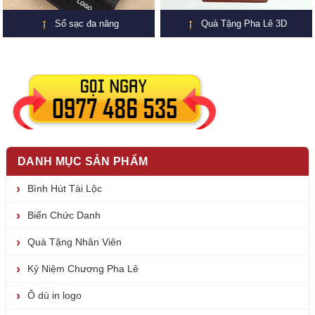
Sổ sạc đa năng
Quà Tặng Pha Lê 3D
DANH MỤC SẢN PHẨM
Bình Hút Tài Lộc
Biển Chức Danh
Quà Tặng Nhân Viên
Kỷ Niệm Chương Pha Lê
Ô dù in logo