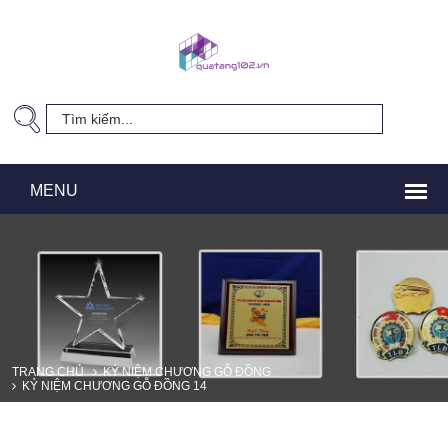
TRANG CHỦ
KỶ NIỆM CHƯƠNG GỖ ĐỒNG
KỶ NIỆM CHƯƠNG GỖ ĐỒNG 14