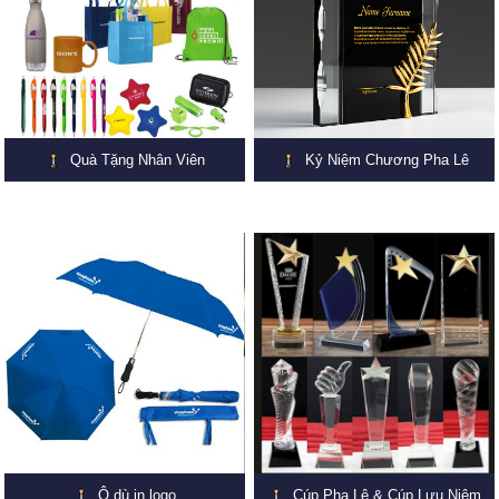
Quà Tặng Nhân Viên
Kỷ Niệm Chương Pha Lê
Ô dù in logo
Cúp Pha Lê & Cúp Lưu Niệm