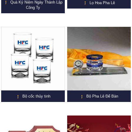
Quà Kỷ Niệm Ngày Thành Lập
Lọ Hoa Pha Lê
Công Ty
Bộ cốc thủy tinh
Bộ Pha Lê Để Bàn