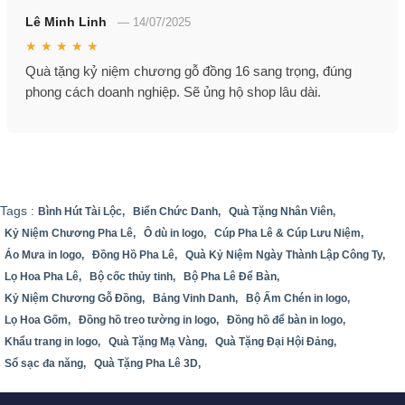
Lê Minh Linh
—
14/07/2025
★ ★ ★ ★ ★
Quà tặng kỷ niệm chương gỗ đồng 16 sang trọng, đúng
phong cách doanh nghiệp. Sẽ ủng hộ shop lâu dài.
Tags :
Bình Hút Tài Lộc,
Biển Chức Danh,
Quà Tặng Nhân Viên,
Kỷ Niệm Chương Pha Lê,
Ô dù in logo,
Cúp Pha Lê & Cúp Lưu Niệm,
Áo Mưa in logo,
Đồng Hồ Pha Lê,
Quà Kỷ Niệm Ngày Thành Lập Công Ty,
Lọ Hoa Pha Lê,
Bộ cốc thủy tinh,
Bộ Pha Lê Để Bàn,
Kỷ Niệm Chương Gỗ Đồng,
Bảng Vinh Danh,
Bộ Ấm Chén in logo,
Lọ Hoa Gốm,
Đồng hồ treo tường in logo,
Đồng hồ để bàn in logo,
Khẩu trang in logo,
Quà Tặng Mạ Vàng,
Quà Tặng Đại Hội Đảng,
Sổ sạc đa năng,
Quà Tặng Pha Lê 3D,