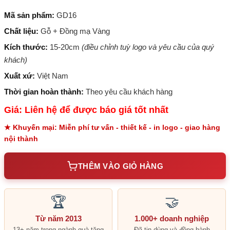
Mã sản phẩm:
GD16
Chất liệu:
Gỗ + Đồng mạ Vàng
Kích thước:
15-20cm
(điều chỉnh tuỳ logo và yêu cầu của quý
khách)
Xuất xứ:
Việt Nam
Thời gian hoàn thành:
Theo yêu cầu khách hàng
Giá: Liên hệ để được báo giá tốt nhất
★ Khuyến mại: Miễn phí tư vấn - thiết kế - in logo - giao hàng
nội thành
THÊM VÀO GIỎ HÀNG
🏆
🤝
Từ năm 2013
1.000+ doanh nghiệp
13+ năm trong ngành quà tặng
Đã tin dùng và đồng hành