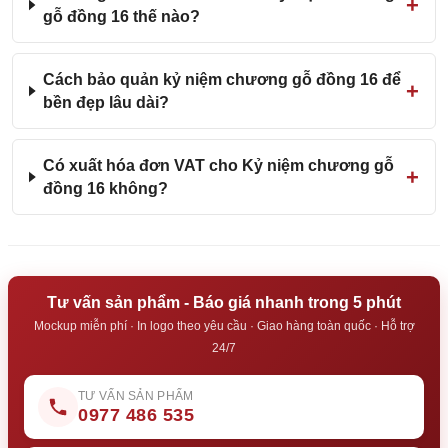
gỗ đồng 16 thế nào?
Cách bảo quản kỷ niệm chương gỗ đồng 16 để
bền đẹp lâu dài?
Có xuất hóa đơn VAT cho Kỷ niệm chương gỗ
đồng 16 không?
Tư vấn sản phẩm - Báo giá nhanh trong 5 phút
Mockup miễn phí · In logo theo yêu cầu · Giao hàng toàn quốc · Hỗ trợ
24/7
TƯ VẤN SẢN PHẨM
0977 486 535