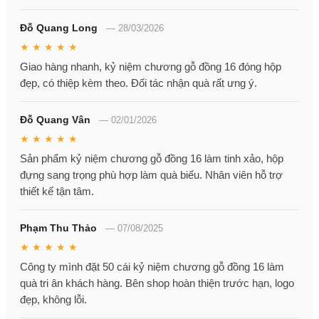
Đỗ Quang Long
—
28/03/2026
★ ★ ★ ★ ★
Giao hàng nhanh, kỷ niệm chương gỗ đồng 16 đóng hộp
đẹp, có thiệp kèm theo. Đối tác nhận quà rất ưng ý.
Đỗ Quang Vân
—
02/01/2026
★ ★ ★ ★ ★
Sản phẩm kỷ niệm chương gỗ đồng 16 làm tinh xảo, hộp
đựng sang trọng phù hợp làm quà biếu. Nhân viên hỗ trợ
thiết kế tận tâm.
Phạm Thu Thảo
—
07/08/2025
★ ★ ★ ★ ★
Công ty mình đặt 50 cái kỷ niệm chương gỗ đồng 16 làm
quà tri ân khách hàng. Bên shop hoàn thiện trước hạn, logo
đẹp, không lỗi.