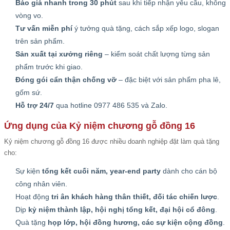
Báo giá nhanh trong 30 phút
sau khi tiếp nhận yêu cầu, không
vòng vo.
Tư vấn miễn phí
ý tưởng quà tặng, cách sắp xếp logo, slogan
trên sản phẩm.
Sản xuất tại xưởng riêng
– kiểm soát chất lượng từng sản
phẩm trước khi giao.
Đóng gói cẩn thận chống vỡ
– đặc biệt với sản phẩm pha lê,
gốm sứ.
Hỗ trợ 24/7
qua hotline 0977 486 535 và Zalo.
Ứng dụng của Kỷ niệm chương gỗ đồng 16
Kỷ niệm chương gỗ đồng 16 được nhiều doanh nghiệp đặt làm quà tặng
cho:
Sự kiện
tổng kết cuối năm, year-end party
dành cho cán bộ
công nhân viên.
Hoạt động
tri ân khách hàng thân thiết, đối tác chiến lược
.
Dịp
kỷ niệm thành lập, hội nghị tổng kết, đại hội cổ đông
.
Quà tặng
họp lớp, hội đồng hương, các sự kiện cộng đồng
.