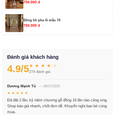
750.000 đ
Đồng hồ pha lê mẫu 74
750.000 đ
Đánh giá khách hàng
★ ★ ★ ★ ☆
4.9
/5
274
đánh giá
Dương Mạnh Tú
—
06/07/2026
★ ★ ★ ★ ★
Đã đặt 2 lần, kỷ niệm chương gỗ đồng 16 lần nào cũng ưng.
Shop báo giá nhanh, chốt đơn dễ. Khuyến nghị bạn bè cùng
mua.