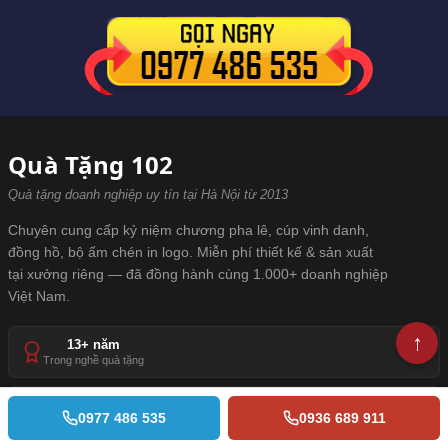
Quà Tặng 102
Quà tặng doanh nghiệp uy tín tại Hà Nội từ 2013
Chuyên cung cấp kỷ niệm chương pha lê, cúp vinh danh,
đồng hồ, bộ ấm chén in logo. Miễn phí thiết kế & sản xuất
tại xưởng riêng — đã đồng hành cùng 1.000+ doanh nghiệp
Việt Nam.
13+ năm
Trong nghề quà tặng
1.000+ DN
0977 486 535
0936 689 911
Đã tin dùng