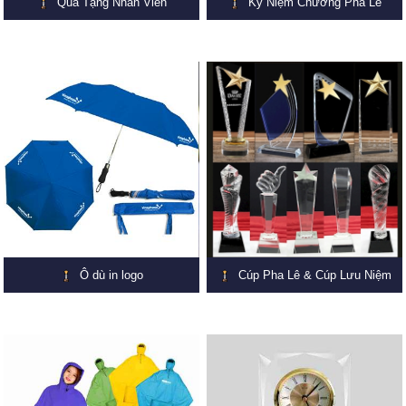
Quà Tặng Nhân Viên
Kỷ Niệm Chương Pha Lê
Ô dù in logo
Cúp Pha Lê & Cúp Lưu Niệm