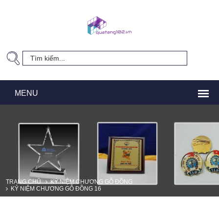
TRANG CHỦ
KỶ NIỆM CHƯƠNG GỖ ĐỒNG
KỶ NIỆM CHƯƠNG GỖ ĐỒNG 16