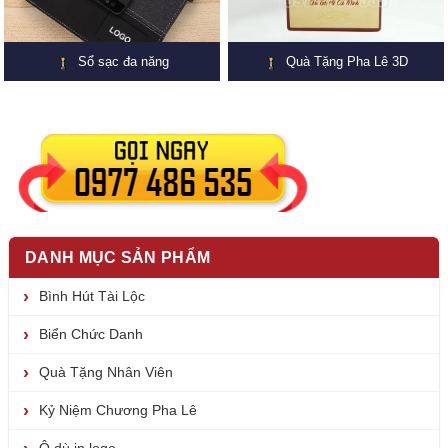
Sổ sạc đa năng
Quà Tặng Pha Lê 3D
DANH MỤC SẢN PHẨM
Bình Hút Tài Lộc
Biển Chức Danh
Quà Tặng Nhân Viên
Kỷ Niệm Chương Pha Lê