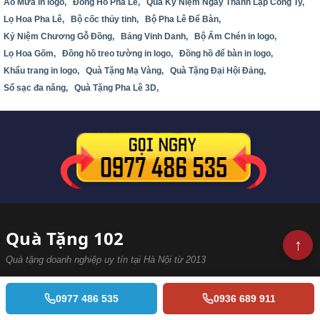
Áo Mưa in logo,
Đồng Hồ Pha Lê,
Quà Kỷ Niệm Ngày Thành Lập Công Ty,
Lọ Hoa Pha Lê,
Bộ cốc thủy tinh,
Bộ Pha Lê Để Bàn,
Kỷ Niệm Chương Gỗ Đồng,
Bảng Vinh Danh,
Bộ Ấm Chén in logo,
Lọ Hoa Gốm,
Đồng hồ treo tường in logo,
Đồng hồ để bàn in logo,
Khẩu trang in logo,
Quà Tặng Mạ Vàng,
Quà Tặng Đại Hội Đảng,
Sổ sạc đa năng,
Quà Tặng Pha Lê 3D,
Quà Tặng 102
Quà tặng doanh nghiệp uy tín tại Hà Nội từ 2013
Chuyên cung cấp kỷ niệm chương pha lê, cúp vinh danh,
0977 486 535
0936 689 911
đồng hồ, bộ ấm chén in logo. Miễn phí thiết kế & sản xuất
tại xưởng riêng — đã đồng hành cùng 1.000+ doanh nghiệp