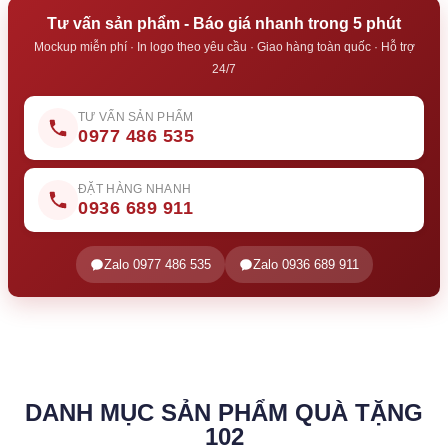
Tư vấn sản phẩm - Báo giá nhanh trong 5 phút
Mockup miễn phí · In logo theo yêu cầu · Giao hàng toàn quốc · Hỗ trợ
24/7
TƯ VẤN SẢN PHẨM
0977 486 535
ĐẶT HÀNG NHANH
0936 689 911
Zalo 0977 486 535
Zalo 0936 689 911
DANH MỤC SẢN PHẨM QUÀ TẶNG
102