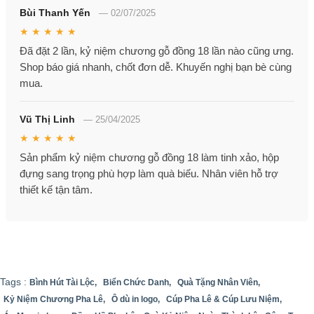
Bùi Thanh Yến
—
02/07/2025
★ ★ ★ ★ ★
Đã đặt 2 lần, kỷ niệm chương gỗ đồng 18 lần nào cũng ưng.
Shop báo giá nhanh, chốt đơn dễ. Khuyến nghị bạn bè cùng
mua.
Vũ Thị Linh
—
25/04/2025
★ ★ ★ ★ ★
Sản phẩm kỷ niệm chương gỗ đồng 18 làm tinh xảo, hộp
đựng sang trọng phù hợp làm quà biếu. Nhân viên hỗ trợ
thiết kế tận tâm.
Tags :
Bình Hút Tài Lộc,
Biển Chức Danh,
Quà Tặng Nhân Viên,
Kỷ Niệm Chương Pha Lê,
Ô dù in logo,
Cúp Pha Lê & Cúp Lưu Niệm,