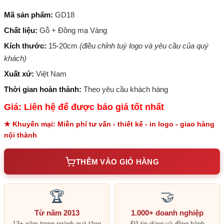
Mã sản phẩm:
GD18
Chất liệu:
Gỗ + Đồng mạ Vàng
Kích thước:
15-20cm
(điều chỉnh tuỳ logo và yêu cầu của quý
khách)
Xuất xứ:
Việt Nam
Thời gian hoàn thành:
Theo yêu cầu khách hàng
Giá: Liên hệ để được báo giá tốt nhất
★ Khuyến mại: Miễn phí tư vấn - thiết kế - in logo - giao hàng
nội thành
THÊM VÀO GIỎ HÀNG
🏆
🤝
Từ năm 2013
1.000+ doanh nghiệp
13+ năm trong ngành quà tặng
Đã tin dùng và đồng hành