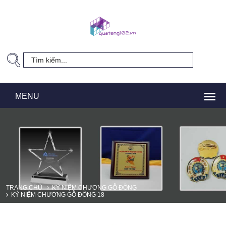
TRANG CHỦ
KỶ NIỆM CHƯƠNG GỖ ĐỒNG
KỶ NIỆM CHƯƠNG GỖ ĐỒNG 18