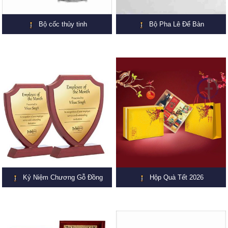
Bộ cốc thủy tinh
Bộ Pha Lê Để Bàn
Kỷ Niệm Chương Gỗ Đồng
Hộp Quà Tết 2026