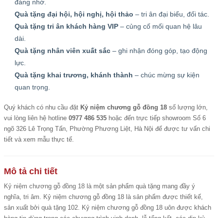
đáng nhớ.
Quà tặng đại hội, hội nghị, hội thảo
– tri ân đại biểu, đối tác.
Quà tặng tri ân khách hàng VIP
– củng cố mối quan hệ lâu
dài.
Quà tặng nhân viên xuất sắc
– ghi nhận đóng góp, tạo động
lực.
Quà tặng khai trương, khánh thành
– chúc mừng sự kiện
quan trọng.
Quý khách có nhu cầu đặt
Kỷ niệm chương gỗ đồng 18
số lượng lớn,
vui lòng liên hệ hotline
0977 486 535
hoặc đến trực tiếp showroom Số 6
ngõ 326 Lê Trọng Tấn, Phường Phương Liệt, Hà Nội để được tư vấn chi
tiết và xem mẫu thực tế.
Mô tả chi tiết
Kỷ niệm chương gỗ đồng 18
là một sản phẩm quà tặng mang đầy ý
nghĩa, tri âm. Kỷ niệm chương gỗ đồng 18 là sản phẩm được thiết kế,
sản xuất bởi quà tặng 102. Kỷ niệm chương gỗ đồng 18 uôn được khách