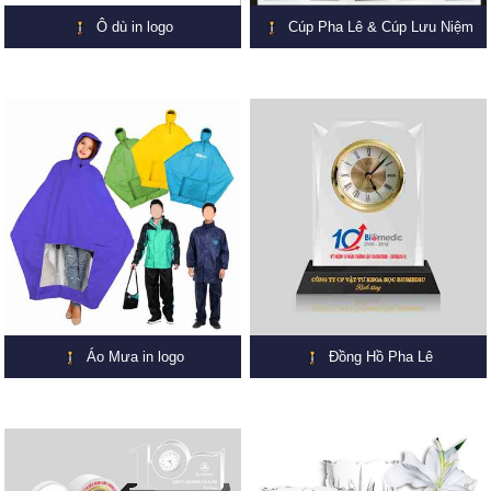
Ô dù in logo
Cúp Pha Lê & Cúp Lưu Niệm
Áo Mưa in logo
Đồng Hồ Pha Lê