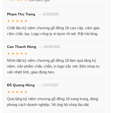
204
đánh giá
Phạm Thu Trang
—
11/03/2026
★ ★ ★ ★ ★
Chất liệu kỷ niệm chương gỗ đồng 18 cao cấp, cảm giác
cầm chắc tay. Logo công ty in lazer rõ nét. Rất hài lòng.
Cao Thanh Hùng
—
29/09/2025
★ ★ ★ ★ ★
Mình đặt kỷ niệm chương gỗ đồng 18 làm quà tặng kỷ
niệm, sản phẩm chắc chắn, in logo sắc nét. Bên shop tư
vấn nhiệt tình, giao đúng hẹn.
Đỗ Quang Hùng
—
17/07/2025
★ ★ ★ ★ ★
Quà tặng kỷ niệm chương gỗ đồng 18 sang trọng, đúng
phong cách doanh nghiệp. Sẽ ủng hộ shop lâu dài.