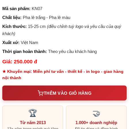
Mã sản phẩm:
KN07
Chất liệu:
Pha lê trắng - Pha lê màu
Kích thước:
15-25 cm
(điều chỉnh tuỳ logo và yêu cầu của quý
khách)
Xuất xứ:
Việt Nam
Thời gian hoàn thành:
Theo yêu cầu khách hàng
Giá: 250.000 đ
★ Khuyến mại: Miễn phí tư vấn - thiết kế - in logo - giao hàng
nội thành
THÊM VÀO GIỎ HÀNG
🏆
🤝
Từ năm 2013
1.000+ doanh nghiệp
13+ năm trong ngành quà tặng
Đã tin dùng và đồng hành