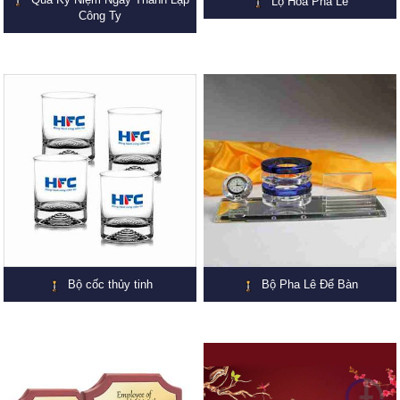
Lọ Hoa Pha Lê
Công Ty
Bộ cốc thủy tinh
Bộ Pha Lê Để Bàn