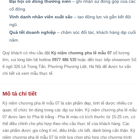
Đại hội cổ đông thường niên
– ghi nhận sự đóng góp của các
cổ đông.
Vinh danh nhân viên xuất sắc
– tạo động lực và gắn kết đội
ngũ.
Quà tết doanh nghiệp
– chăm sóc đối tác, khách hàng dịp cuối
năm.
Quý khách có nhu cầu đặt
Kỷ niệm chương pha lê mẫu 07
số lượng
lớn, vui lòng liên hệ hotline
0977 486 535
hoặc đến trực tiếp showroom Số
6 ngõ 326 Lê Trọng Tấn, Phường Phương Liệt, Hà Nội để được tư vấn
chi tiết và xem mẫu thực tế.
Mô tả chi tiết
Kỷ niệm chương pha lê mẫu 07
là sản phẩm đẹp, tinh tế được nhiều cơ
quan, tổ chức tin dùng trong các dịp sự kiện.
Kỷ niệm chương pha lê mẫu
07
được làm từ Pha lê trắng - Pha lê màu có kích thước từ 15-25 cm, có
thể điều chỉnh cho phù hợp theo nhu cầu thực tế của khách hàng. Các
sản phẩm được gia công tỉ mỉ, điêu khắc chi tiết, đánh bóng cẩn thận. Kỷ
niệm chương pha lê mẫu 07 là một lựa chọn phù hợp cho chương trình