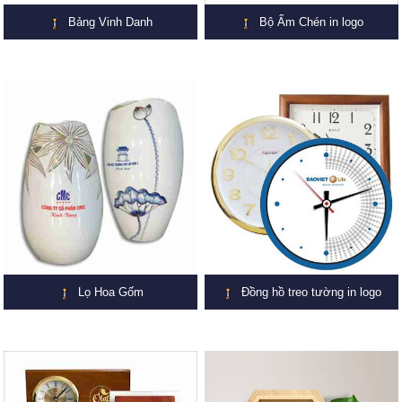
Bảng Vinh Danh
Bộ Ấm Chén in logo
Lọ Hoa Gốm
Đồng hồ treo tường in logo