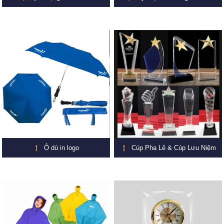
Ô dù in logo
Cúp Pha Lê & Cúp Lưu Niệm