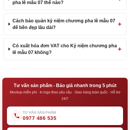
pha lê mẫu 07 thế nào?
Cách bảo quản kỷ niệm chương pha lê mẫu 07
để bền đẹp lâu dài?
Có xuất hóa đơn VAT cho Kỷ niệm chương pha
lê mẫu 07 không?
Tư vấn sản phẩm - Báo giá nhanh trong 5 phút
Mockup miễn phí · In logo theo yêu cầu · Giao hàng toàn quốc · Hỗ trợ
24/7
TƯ VẤN SẢN PHẨM
0977 486 535