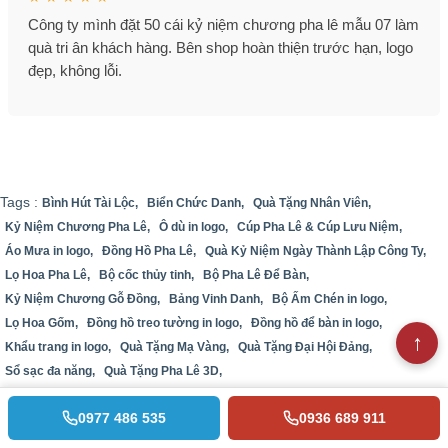
Công ty mình đặt 50 cái kỷ niệm chương pha lê mẫu 07 làm
quà tri ân khách hàng. Bên shop hoàn thiện trước hạn, logo
đẹp, không lỗi.
Tags :
Bình Hút Tài Lộc,
Biển Chức Danh,
Quà Tặng Nhân Viên,
Kỷ Niệm Chương Pha Lê,
Ô dù in logo,
Cúp Pha Lê & Cúp Lưu Niệm,
Áo Mưa in logo,
Đồng Hồ Pha Lê,
Quà Kỷ Niệm Ngày Thành Lập Công Ty,
Lọ Hoa Pha Lê,
Bộ cốc thủy tinh,
Bộ Pha Lê Để Bàn,
Kỷ Niệm Chương Gỗ Đồng,
Bảng Vinh Danh,
Bộ Ấm Chén in logo,
Lọ Hoa Gốm,
Đồng hồ treo tường in logo,
Đồng hồ để bàn in logo,
Khẩu trang in logo,
Quà Tặng Mạ Vàng,
Quà Tặng Đại Hội Đảng,
Sổ sạc đa năng,
Quà Tặng Pha Lê 3D,
0977 486 535
0936 689 911