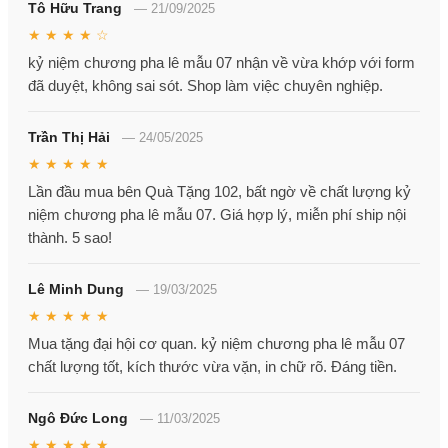
Tô Hữu Trang
—
21/09/2025
★ ★ ★ ★ ☆
kỷ niệm chương pha lê mẫu 07 nhận về vừa khớp với form
đã duyệt, không sai sót. Shop làm việc chuyên nghiệp.
Trần Thị Hải
—
24/05/2025
★ ★ ★ ★ ★
Lần đầu mua bên Quà Tặng 102, bất ngờ về chất lượng kỷ
niệm chương pha lê mẫu 07. Giá hợp lý, miễn phí ship nội
thành. 5 sao!
Lê Minh Dung
—
19/03/2025
★ ★ ★ ★ ★
Mua tặng đại hội cơ quan. kỷ niệm chương pha lê mẫu 07
chất lượng tốt, kích thước vừa vặn, in chữ rõ. Đáng tiền.
Ngô Đức Long
—
11/03/2025
★ ★ ★ ★ ★