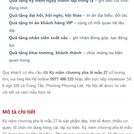
Quà tặng kỷ niệm ngày thành lập công ty
– ghi dấu cột mốc
đáng nhớ.
Quà tặng đại hội, hội nghị, hội thảo
– tri ân đại biểu, đối tác.
Quà tặng tri ân khách hàng VIP
– củng cố mối quan hệ lâu
dài.
Quà tặng nhân viên xuất sắc
– ghi nhận đóng góp, tạo động
lực.
Quà tặng khai trương, khánh thành
– chúc mừng sự kiện
quan trọng.
Quý khách có nhu cầu đặt
Kỷ niệm chương pha lê mẫu 27
số lượng
lớn, vui lòng liên hệ hotline
0977 486 535
hoặc đến trực tiếp showroom Số
6 ngõ 326 Lê Trọng Tấn, Phường Phương Liệt, Hà Nội để được tư vấn
chi tiết và xem mẫu thực tế.
Mô tả chi tiết
Kỷ niệm chương pha lê mẫu 27
là sản phẩm đẹp, tinh tế được nhiều cơ
quan, tổ chức tin dùng trong các dịp sự kiện.
Kỷ niệm chương pha lê mẫu