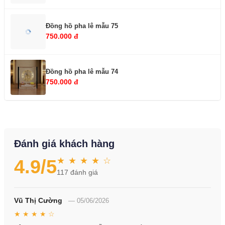
Đồng hồ pha lê mẫu 75
750.000 đ
Đồng hồ pha lê mẫu 74
750.000 đ
Đánh giá khách hàng
★ ★ ★ ★ ☆
4.9
/5
117
đánh giá
Vũ Thị Cường
—
05/06/2026
★ ★ ★ ★ ☆