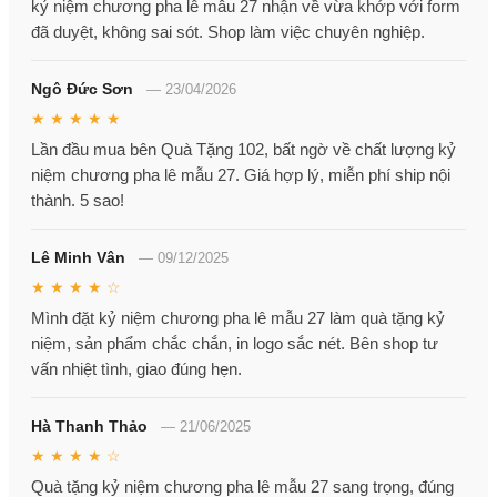
kỷ niệm chương pha lê mẫu 27 nhận về vừa khớp với form
đã duyệt, không sai sót. Shop làm việc chuyên nghiệp.
Ngô Đức Sơn
—
23/04/2026
★ ★ ★ ★ ★
Lần đầu mua bên Quà Tặng 102, bất ngờ về chất lượng kỷ
niệm chương pha lê mẫu 27. Giá hợp lý, miễn phí ship nội
thành. 5 sao!
Lê Minh Vân
—
09/12/2025
★ ★ ★ ★ ☆
Mình đặt kỷ niệm chương pha lê mẫu 27 làm quà tặng kỷ
niệm, sản phẩm chắc chắn, in logo sắc nét. Bên shop tư
vấn nhiệt tình, giao đúng hẹn.
Hà Thanh Thảo
—
21/06/2025
★ ★ ★ ★ ☆
Quà tặng kỷ niệm chương pha lê mẫu 27 sang trọng, đúng