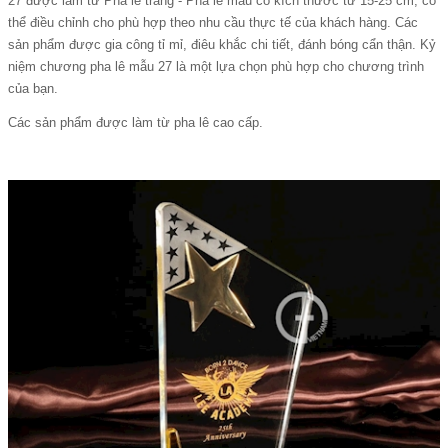
27
được làm từ Pha lê trắng - Pha lê màu có kích thước từ 15-25 cm, có
thể điều chỉnh cho phù hợp theo nhu cầu thực tế của khách hàng. Các
sản phẩm được gia công tỉ mỉ, điêu khắc chi tiết, đánh bóng cẩn thận. Kỷ
niệm chương pha lê mẫu 27 là một lựa chọn phù hợp cho chương trình
của bạn.
Các sản phẩm được làm từ pha lê cao cấp.