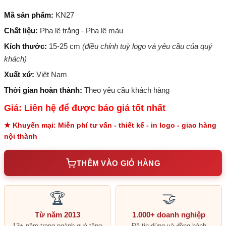
Mã sản phẩm:
KN27
Chất liệu:
Pha lê trắng - Pha lê màu
Kích thước:
15-25 cm
(điều chỉnh tuỳ logo và yêu cầu của quý
khách)
Xuất xứ:
Việt Nam
Thời gian hoàn thành:
Theo yêu cầu khách hàng
Giá: Liên hệ để được báo giá tốt nhất
★ Khuyến mại: Miễn phí tư vấn - thiết kế - in logo - giao hàng
nội thành
THÊM VÀO GIỎ HÀNG
🏆
🤝
Từ năm 2013
1.000+ doanh nghiệp
13+ năm trong ngành quà tặng
Đã tin dùng và đồng hành