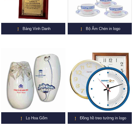
Bảng Vinh Danh
Bộ Ấm Chén in logo
Lọ Hoa Gốm
Đồng hồ treo tường in logo