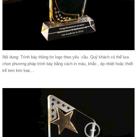
Nội dung: Trình bày thông tin logo theo yêu cầu. Quý khách có thể lựa
chọn phương pháp trình bày bằng cách in màu, khắc , ép nhiệt hoặc thiết
kế tem kim loại....