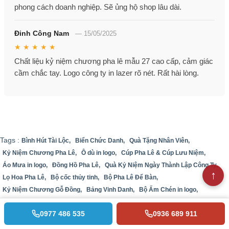
phong cách doanh nghiệp. Sẽ ủng hộ shop lâu dài.
Đinh Công Nam
—
15/05/2025
★ ★ ★ ★ ★
Chất liệu kỷ niệm chương pha lê mẫu 27 cao cấp, cảm giác
cầm chắc tay. Logo công ty in lazer rõ nét. Rất hài lòng.
Tags :
Bình Hút Tài Lộc,
Biển Chức Danh,
Quà Tặng Nhân Viên,
Kỷ Niệm Chương Pha Lê,
Ô dù in logo,
Cúp Pha Lê & Cúp Lưu Niệm,
Áo Mưa in logo,
Đồng Hồ Pha Lê,
Quà Kỷ Niệm Ngày Thành Lập Công Ty,
Lọ Hoa Pha Lê,
Bộ cốc thủy tinh,
Bộ Pha Lê Để Bàn,
Kỷ Niệm Chương Gỗ Đồng,
Bảng Vinh Danh,
Bộ Ấm Chén in logo,
Lọ Hoa Gốm,
Đồng hồ treo tường in logo,
Đồng hồ để bàn in logo,
0977 486 535
0936 689 911
Khẩu trang in logo,
Quà Tặng Mạ Vàng,
Quà Tặng Đại Hội Đảng,
Sổ sạc đa năng,
Quà Tặng Pha Lê 3D,