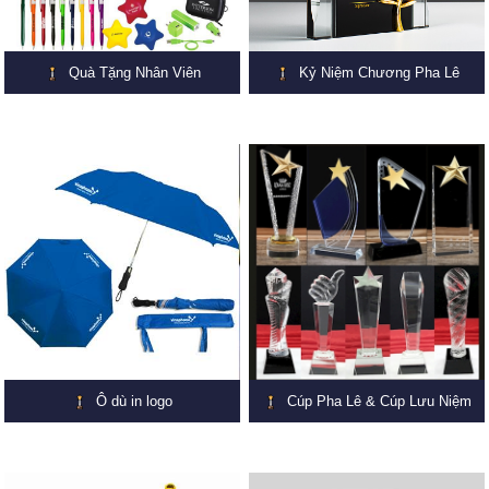
Quà Tặng Nhân Viên
Kỷ Niệm Chương Pha Lê
Ô dù in logo
Cúp Pha Lê & Cúp Lưu Niệm