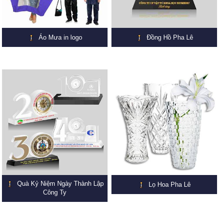
Áo Mưa in logo
Đồng Hồ Pha Lê
Quà Kỷ Niệm Ngày Thành Lập
Lọ Hoa Pha Lê
Công Ty