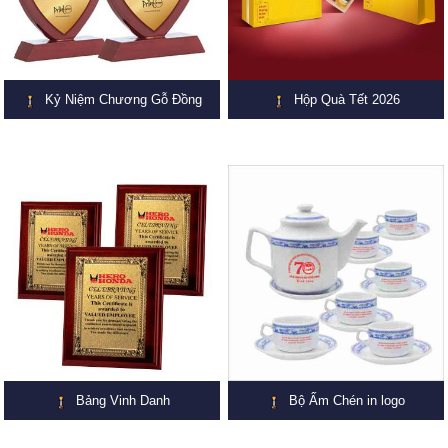
Kỷ Niệm Chương Gỗ Đồng
Hộp Quà Tết 2026
Bảng Vinh Danh
Bộ Ấm Chén in logo