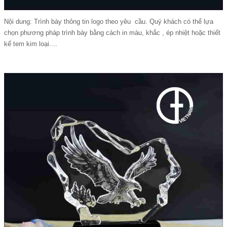
Nội dung: Trình bày thông tin logo theo yêu cầu. Quý khách có thể lựa
chọn phương pháp trình bày bằng cách in màu, khắc , ép nhiệt hoặc thiết
kế tem kim loại....