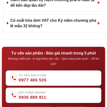
để bền đẹp lâu dài?
Có xuất hóa đơn VAT cho Kỷ niệm chương pha
lê mẫu 32 không?
Tư vấn sản phẩm - Báo giá nhanh trong 5 phút
Mockup miễn phí · In logo theo yêu cầu · Giao hàng toàn quốc · Hỗ trợ
24/7
TƯ VẤN SẢN PHẨM
0977 486 535
ĐẶT HÀNG NHANH
0936 689 911