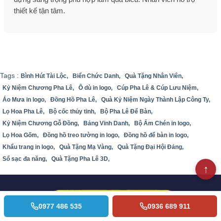
thiết kế tận tâm.
Tags :
Bình Hút Tài Lộc,
Biển Chức Danh,
Quà Tặng Nhân Viên,
Kỷ Niệm Chương Pha Lê,
Ô dù in logo,
Cúp Pha Lê & Cúp Lưu Niệm,
Áo Mưa in logo,
Đồng Hồ Pha Lê,
Quà Kỷ Niệm Ngày Thành Lập Công Ty,
Lọ Hoa Pha Lê,
Bộ cốc thủy tinh,
Bộ Pha Lê Để Bàn,
Kỷ Niệm Chương Gỗ Đồng,
Bảng Vinh Danh,
Bộ Ấm Chén in logo,
Lọ Hoa Gốm,
Đồng hồ treo tường in logo,
Đồng hồ để bàn in logo,
Khẩu trang in logo,
Quà Tặng Mạ Vàng,
Quà Tặng Đại Hội Đảng,
Sổ sạc đa năng,
Quà Tặng Pha Lê 3D,
0977 486 535
0936 689 911