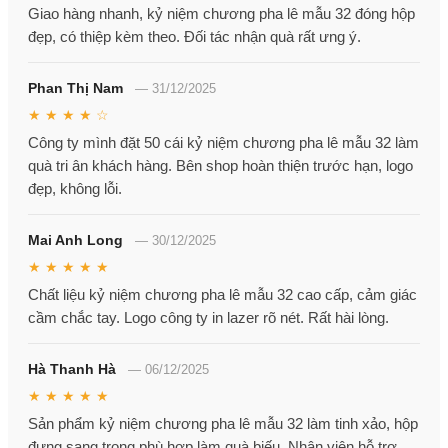
Giao hàng nhanh, kỷ niệm chương pha lê mẫu 32 đóng hộp
đẹp, có thiệp kèm theo. Đối tác nhận quà rất ưng ý.
Phan Thị Nam
—
31/12/2025
★ ★ ★ ★ ☆
Công ty mình đặt 50 cái kỷ niệm chương pha lê mẫu 32 làm
quà tri ân khách hàng. Bên shop hoàn thiện trước hạn, logo
đẹp, không lỗi.
Mai Anh Long
—
30/12/2025
★ ★ ★ ★ ★
Chất liệu kỷ niệm chương pha lê mẫu 32 cao cấp, cảm giác
cầm chắc tay. Logo công ty in lazer rõ nét. Rất hài lòng.
Hà Thanh Hà
—
06/12/2025
★ ★ ★ ★ ★
Sản phẩm kỷ niệm chương pha lê mẫu 32 làm tinh xảo, hộp
đựng sang trọng phù hợp làm quà biếu. Nhân viên hỗ trợ