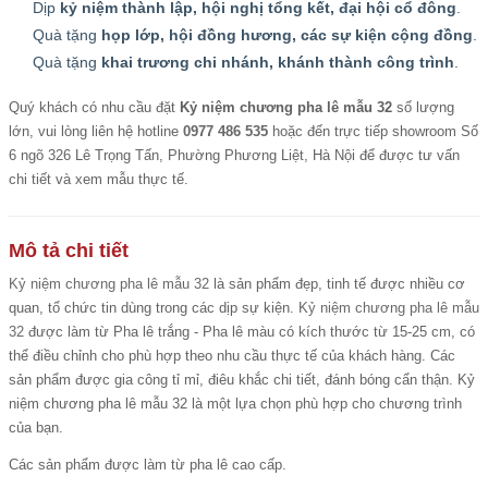
Dịp
kỷ niệm thành lập, hội nghị tổng kết, đại hội cổ đông
.
Quà tặng
họp lớp, hội đồng hương, các sự kiện cộng đồng
.
Quà tặng
khai trương chi nhánh, khánh thành công trình
.
Quý khách có nhu cầu đặt
Kỷ niệm chương pha lê mẫu 32
số lượng
lớn, vui lòng liên hệ hotline
0977 486 535
hoặc đến trực tiếp showroom Số
6 ngõ 326 Lê Trọng Tấn, Phường Phương Liệt, Hà Nội để được tư vấn
chi tiết và xem mẫu thực tế.
Mô tả chi tiết
Kỷ niệm chương pha lê mẫu 32
là sản phẩm đẹp, tinh tế được nhiều cơ
quan, tổ chức tin dùng trong các dịp sự kiện.
Kỷ niệm chương pha lê mẫu
32
được làm từ Pha lê trắng - Pha lê màu có kích thước từ 15-25 cm, có
thể điều chỉnh cho phù hợp theo nhu cầu thực tế của khách hàng. Các
sản phẩm được gia công tỉ mỉ, điêu khắc chi tiết, đánh bóng cẩn thận. Kỷ
niệm chương pha lê mẫu 32 là một lựa chọn phù hợp cho chương trình
của bạn.
Các sản phẩm được làm từ pha lê cao cấp.