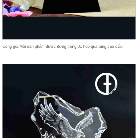
Đóng gói:Mỗi sản phẩm được đựng trong 01 hộp quà tặng cao cấp.