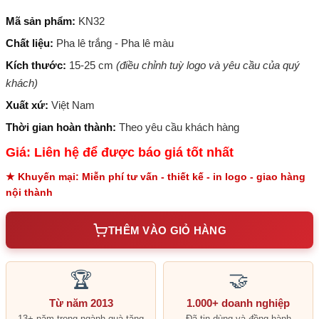
Mã sản phẩm:
KN32
Chất liệu:
Pha lê trắng - Pha lê màu
Kích thước:
15-25 cm
(điều chỉnh tuỳ logo và yêu cầu của quý
khách)
Xuất xứ:
Việt Nam
Thời gian hoàn thành:
Theo yêu cầu khách hàng
Giá: Liên hệ để được báo giá tốt nhất
★ Khuyến mại: Miễn phí tư vấn - thiết kế - in logo - giao hàng
nội thành
THÊM VÀO GIỎ HÀNG
🏆
🤝
Từ năm 2013
1.000+ doanh nghiệp
13+ năm trong ngành quà tặng
Đã tin dùng và đồng hành