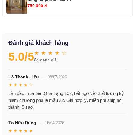
750.000 đ
Đánh giá khách hàng
★ ★ ★ ★ ☆
5.0
/5
84
đánh giá
Hà Thanh Hiếu
—
08/07/2026
★ ★ ★ ★ ☆
Lần đầu mua bên Quà Tặng 102, bất ngờ về chất lượng kỷ
niệm chương pha lê mẫu 32. Giá hợp lý, miễn phí ship nội
thành. 5 sao!
Tô Hữu Dung
—
16/04/2026
★ ★ ★ ★ ★