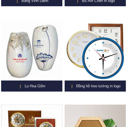
Bảng Vinh Danh
Bộ Ấm Chén in logo
Lọ Hoa Gốm
Đồng hồ treo tường in logo