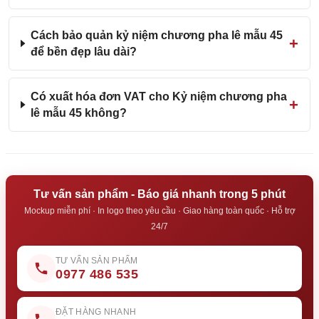
Cách bảo quản kỷ niệm chương pha lê mẫu 45
để bền đẹp lâu dài?
Có xuất hóa đơn VAT cho Kỷ niệm chương pha
lê mẫu 45 không?
Tư vấn sản phẩm - Báo giá nhanh trong 5 phút
Mockup miễn phí · In logo theo yêu cầu · Giao hàng toàn quốc · Hỗ trợ
24/7
TƯ VẤN SẢN PHẨM
0977 486 535
ĐẶT HÀNG NHANH