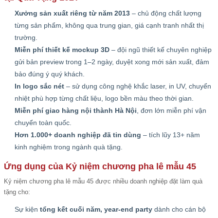
Xưởng sản xuất riêng từ năm 2013
– chủ động chất lượng
từng sản phẩm, không qua trung gian, giá cạnh tranh nhất thị
trường.
Miễn phí thiết kế mockup 3D
– đội ngũ thiết kế chuyên nghiệp
gửi bản preview trong 1–2 ngày, duyệt xong mới sản xuất, đảm
bảo đúng ý quý khách.
In logo sắc nét
– sử dụng công nghệ khắc laser, in UV, chuyển
nhiệt phù hợp từng chất liệu, logo bền màu theo thời gian.
Miễn phí giao hàng nội thành Hà Nội
, đơn lớn miễn phí vận
chuyển toàn quốc.
Hơn 1.000+ doanh nghiệp đã tin dùng
– tích lũy 13+ năm
kinh nghiệm trong ngành quà tặng.
Ứng dụng của Kỷ niệm chương pha lê mẫu 45
Kỷ niệm chương pha lê mẫu 45 được nhiều doanh nghiệp đặt làm quà
tặng cho:
Sự kiện
tổng kết cuối năm, year-end party
dành cho cán bộ