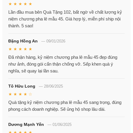
★ ★ ★ ★ ★
Lần đầu mua bên Quà Tặng 102, bất ngờ về chất lượng kỷ
niệm chương pha lê mẫu 45. Giá hợp lý, miễn phí ship nội
thành. 5 sao!
Đặng Hồng An
—
09/01/2026
★ ★ ★ ★ ★
Đã nhận hàng, kỷ niệm chương pha lê mẫu 45 đẹp đúng
như ảnh, đóng gói cẩn thận chống vỡ. Sếp khen quà ý
nghĩa, sẽ quay lại lần sau.
Tô Hữu Long
—
28/06/2025
★ ★ ★ ★ ☆
Quà tặng kỷ niệm chương pha lê mẫu 45 sang trọng, đúng
phong cách doanh nghiệp. Sẽ ủng hộ shop lâu dài.
Dương Mạnh Yến
—
01/06/2025
★ ★ ★ ★ ★