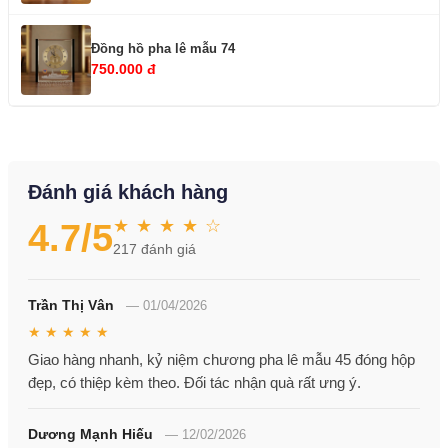
Đồng hồ pha lê mẫu 74
750.000 đ
Đánh giá khách hàng
★ ★ ★ ★ ☆
4.7
/5
217
đánh giá
Trần Thị Vân
—
01/04/2026
★ ★ ★ ★ ★
Giao hàng nhanh, kỷ niệm chương pha lê mẫu 45 đóng hộp
đẹp, có thiệp kèm theo. Đối tác nhận quà rất ưng ý.
Dương Mạnh Hiếu
—
12/02/2026