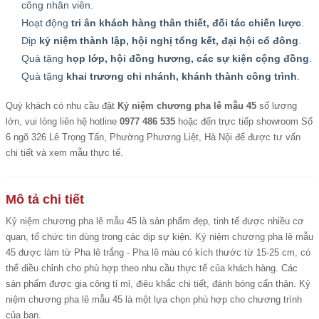
công nhân viên.
Hoạt động
tri ân khách hàng thân thiết, đối tác chiến lược
.
Dịp
kỷ niệm thành lập, hội nghị tổng kết, đại hội cổ đông
.
Quà tặng
họp lớp, hội đồng hương, các sự kiện cộng đồng
.
Quà tặng
khai trương chi nhánh, khánh thành công trình
.
Quý khách có nhu cầu đặt
Kỷ niệm chương pha lê mẫu 45
số lượng
lớn, vui lòng liên hệ hotline
0977 486 535
hoặc đến trực tiếp showroom Số
6 ngõ 326 Lê Trọng Tấn, Phường Phương Liệt, Hà Nội để được tư vấn
chi tiết và xem mẫu thực tế.
Mô tả chi tiết
Kỷ niệm chương pha lê mẫu 45
là sản phẩm đẹp, tinh tế được nhiều cơ
quan, tổ chức tin dùng trong các dịp sự kiện.
Kỷ niệm chương pha lê mẫu
45
được làm từ Pha lê trắng - Pha lê màu có kích thước từ 15-25 cm, có
thể điều chỉnh cho phù hợp theo nhu cầu thực tế của khách hàng. Các
sản phẩm được gia công tỉ mỉ, điêu khắc chi tiết, đánh bóng cẩn thận. Kỷ
niệm chương pha lê mẫu 45 là một lựa chọn phù hợp cho chương trình
của bạn.