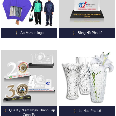
Áo Mưa in logo
Đồng Hồ Pha Lê
Quà Kỷ Niệm Ngày Thành Lập
Lọ Hoa Pha Lê
Công Ty