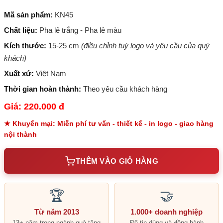
Mã sản phẩm:
KN45
Chất liệu:
Pha lê trắng - Pha lê màu
Kích thước:
15-25 cm
(điều chỉnh tuỳ logo và yêu cầu của quý
khách)
Xuất xứ:
Việt Nam
Thời gian hoàn thành:
Theo yêu cầu khách hàng
Giá: 220.000 đ
★ Khuyến mại: Miễn phí tư vấn - thiết kế - in logo - giao hàng
nội thành
THÊM VÀO GIỎ HÀNG
🏆
🤝
Từ năm 2013
1.000+ doanh nghiệp
13+ năm trong ngành quà tặng
Đã tin dùng và đồng hành