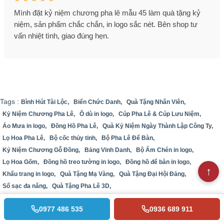
Mình đặt kỷ niệm chương pha lê mẫu 45 làm quà tặng kỷ
niệm, sản phẩm chắc chắn, in logo sắc nét. Bên shop tư
vấn nhiệt tình, giao đúng hẹn.
Tags :
Bình Hút Tài Lộc,
Biển Chức Danh,
Quà Tặng Nhân Viên,
Kỷ Niệm Chương Pha Lê,
Ô dù in logo,
Cúp Pha Lê & Cúp Lưu Niệm,
Áo Mưa in logo,
Đồng Hồ Pha Lê,
Quà Kỷ Niệm Ngày Thành Lập Công Ty,
Lọ Hoa Pha Lê,
Bộ cốc thủy tinh,
Bộ Pha Lê Để Bàn,
Kỷ Niệm Chương Gỗ Đồng,
Bảng Vinh Danh,
Bộ Ấm Chén in logo,
Lọ Hoa Gốm,
Đồng hồ treo tường in logo,
Đồng hồ để bàn in logo,
Khẩu trang in logo,
Quà Tặng Mạ Vàng,
Quà Tặng Đại Hội Đảng,
Sổ sạc đa năng,
Quà Tặng Pha Lê 3D,
0977 486 535
0936 689 911