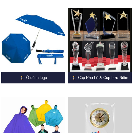
Ô dù in logo
Cúp Pha Lê & Cúp Lưu Niệm