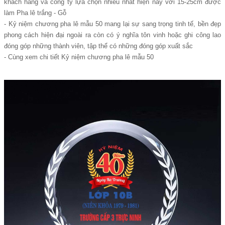
khách hàng và công ty lựa chọn nhiều nhất hiện nay với 15-25cm được
làm Pha lê trắng - Gỗ
- Kỷ niệm chương pha lê mẫu 50 mang lại sự sang trọng tinh tế, bền đẹp
phong cách hiện đại ngoài ra còn có ý nghĩa tôn vinh hoặc ghi công lao
đóng góp những thành viên, tập thể có những đóng góp xuất sắc
- Cùng xem chi tiết Kỷ niệm chương pha lê mẫu 50