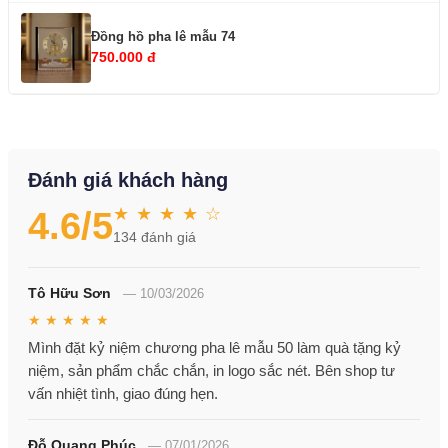
Đồng hồ pha lê mẫu 74
750.000 đ
Đánh giá khách hàng
★ ★ ★ ★ ☆
4.6
/5
134
đánh giá
Tô Hữu Sơn
—
10/03/2026
★ ★ ★ ★ ★
Mình đặt kỷ niệm chương pha lê mẫu 50 làm quà tặng kỷ
niệm, sản phẩm chắc chắn, in logo sắc nét. Bên shop tư
vấn nhiệt tình, giao đúng hẹn.
Đỗ Quang Phúc
—
07/01/2026