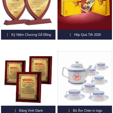
Kỷ Niệm Chương Gỗ Đồng
Hộp Quà Tết 2026
Bảng Vinh Danh
Bộ Ấm Chén in logo