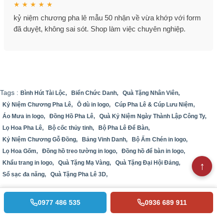
★ ★ ★ ★ ★
kỷ niệm chương pha lê mẫu 50 nhận về vừa khớp với form
đã duyệt, không sai sót. Shop làm việc chuyên nghiệp.
Tags :
Bình Hút Tài Lộc,
Biển Chức Danh,
Quà Tặng Nhân Viên,
Kỷ Niệm Chương Pha Lê,
Ô dù in logo,
Cúp Pha Lê & Cúp Lưu Niệm,
Áo Mưa in logo,
Đồng Hồ Pha Lê,
Quà Kỷ Niệm Ngày Thành Lập Công Ty,
Lọ Hoa Pha Lê,
Bộ cốc thủy tinh,
Bộ Pha Lê Để Bàn,
Kỷ Niệm Chương Gỗ Đồng,
Bảng Vinh Danh,
Bộ Ấm Chén in logo,
Lọ Hoa Gốm,
Đồng hồ treo tường in logo,
Đồng hồ để bàn in logo,
Khẩu trang in logo,
Quà Tặng Mạ Vàng,
Quà Tặng Đại Hội Đảng,
Sổ sạc đa năng,
Quà Tặng Pha Lê 3D,
0977 486 535
0936 689 911