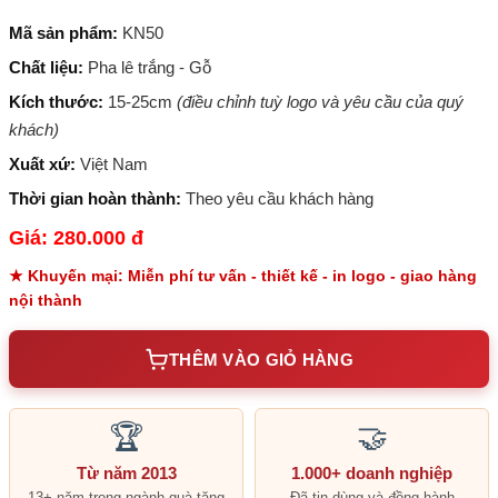
Mã sản phẩm:
KN50
Chất liệu:
Pha lê trắng - Gỗ
Kích thước:
15-25cm
(điều chỉnh tuỳ logo và yêu cầu của quý
khách)
Xuất xứ:
Việt Nam
Thời gian hoàn thành:
Theo yêu cầu khách hàng
Giá: 280.000 đ
★ Khuyến mại: Miễn phí tư vấn - thiết kế - in logo - giao hàng
nội thành
THÊM VÀO GIỎ HÀNG
🏆
🤝
Từ năm 2013
1.000+ doanh nghiệp
13+ năm trong ngành quà tặng
Đã tin dùng và đồng hành