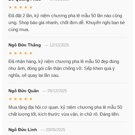
★ ★ ★ ★ ★
Đã đặt 2 lần, kỷ niệm chương pha lê mẫu 50 lần nào cũng
ưng. Shop báo giá nhanh, chốt đơn dễ. Khuyến nghị bạn bè
cùng mua.
Ngô Đức Thắng
—
12/12/2025
★ ★ ★ ★ ★
Đã nhận hàng, kỷ niệm chương pha lê mẫu 50 đẹp đúng
như ảnh, đóng gói cẩn thận chống vỡ. Sếp khen quà ý
nghĩa, sẽ quay lại lần sau.
Ngô Đức Quân
—
05/12/2025
★ ★ ★ ★ ★
Mua tặng đại hội cơ quan. kỷ niệm chương pha lê mẫu 50
chất lượng tốt, kích thước vừa vặn, in chữ rõ. Đáng tiền.
Ngô Đức Linh
—
20/05/2025