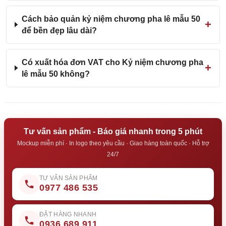
Cách bảo quản kỷ niệm chương pha lê mẫu 50
để bền đẹp lâu dài?
Có xuất hóa đơn VAT cho Kỷ niệm chương pha
lê mẫu 50 không?
Tư vấn sản phẩm - Báo giá nhanh trong 5 phút
Mockup miễn phí · In logo theo yêu cầu · Giao hàng toàn quốc · Hỗ trợ
24/7
TƯ VẤN SẢN PHẨM
0977 486 535
ĐẶT HÀNG NHANH
0936 689 911