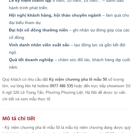
Lễ kỷ niệm thành lập
5 năm, 10 năm, 15 năm... – đánh dấu
hành trình phát triển.
Hội nghị khách hàng, hội thảo chuyên ngành
– làm quà cho
đại biểu tham dự.
Đại hội cổ đông thường niên
– ghi nhận sự đóng góp của các
cổ đông.
Vinh danh nhân viên xuất sắc
– tạo động lực và gắn kết đội
ngũ.
Quà tết doanh nghiệp
– chăm sóc đối tác, khách hàng dịp cuối
năm.
Quý khách có nhu cầu đặt
Kỷ niệm chương pha lê mẫu 50
số lượng
lớn, vui lòng liên hệ hotline
0977 486 535
hoặc đến trực tiếp showroom Số
6 ngõ 326 Lê Trọng Tấn, Phường Phương Liệt, Hà Nội để được tư vấn
chi tiết và xem mẫu thực tế.
Mô tả chi tiết
- Kỷ niệm chương pha lê mẫu 50 là mẫu kỷ niệm chương đang được quý