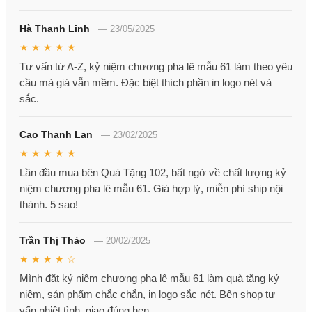
Hà Thanh Linh
—
23/05/2025
★ ★ ★ ★ ★
Tư vấn từ A-Z, kỷ niệm chương pha lê mẫu 61 làm theo yêu
cầu mà giá vẫn mềm. Đặc biệt thích phần in logo nét và
sắc.
Cao Thanh Lan
—
23/02/2025
★ ★ ★ ★ ★
Lần đầu mua bên Quà Tặng 102, bất ngờ về chất lượng kỷ
niệm chương pha lê mẫu 61. Giá hợp lý, miễn phí ship nội
thành. 5 sao!
Trần Thị Thảo
—
20/02/2025
★ ★ ★ ★ ☆
Mình đặt kỷ niệm chương pha lê mẫu 61 làm quà tặng kỷ
niệm, sản phẩm chắc chắn, in logo sắc nét. Bên shop tư
vấn nhiệt tình, giao đúng hẹn.