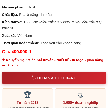
Mã sản phẩm:
KN61
Chất liệu:
Pha lê trắng - in màu
Kích thước:
13-25 cm
(điều chỉnh tuỳ logo và yêu cầu của quý
khách)
Xuất xứ:
Việt Nam
Thời gian hoàn thành:
Theo yêu cầu khách hàng
Giá: 400.000 đ
★ Khuyến mại: Miễn phí tư vấn - thiết kế - in logo - giao hàng
nội thành
THÊM VÀO GIỎ HÀNG
🏆
🤝
Từ năm 2013
1.000+ doanh nghiệp
13+ năm trong ngành quà tặng
Đã tin dùng và đồng hành