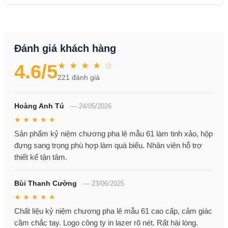
Đánh giá khách hàng
★ ★ ★ ★ ☆
4.6
/5
221
đánh giá
Hoàng Anh Tú
—
24/05/2026
★ ★ ★ ★ ★
Sản phẩm kỷ niệm chương pha lê mẫu 61 làm tinh xảo, hộp
đựng sang trọng phù hợp làm quà biếu. Nhân viên hỗ trợ
thiết kế tận tâm.
Bùi Thanh Cường
—
23/06/2025
★ ★ ★ ★ ★
Chất liệu kỷ niệm chương pha lê mẫu 61 cao cấp, cảm giác
cầm chắc tay. Logo công ty in lazer rõ nét. Rất hài lòng.