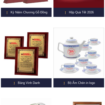
Kỷ Niệm Chương Gỗ Đồng
Hộp Quà Tết 2026
Bảng Vinh Danh
Bộ Ấm Chén in logo