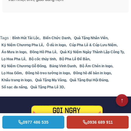
Tags :
Bình Hút Tài Lộc,
Biển Chức Danh,
Quà Tặng Nhân Viên,
Kỷ Niệm Chương Pha Lê,
Ô dù in logo,
Cúp Pha Lê & Cúp Lưu Niệm,
Áo Mưa in logo,
Đồng Hồ Pha Lê,
Quà Kỷ Niệm Ngày Thành Lập Công Ty,
Lọ Hoa Pha Lê,
Bộ cốc thủy tinh,
Bộ Pha Lê Để Bàn,
Kỷ Niệm Chương Gỗ Đồng,
Bảng Vinh Danh,
Bộ Ấm Chén in logo,
Lọ Hoa Gốm,
Đồng hồ treo tường in logo,
Đồng hồ để bàn in logo,
Khẩu trang in logo,
Quà Tặng Mạ Vàng,
Quà Tặng Đại Hội Đảng,
Sổ sạc đa năng,
Quà Tặng Pha Lê 3D,
0977 486 535
0936 689 911