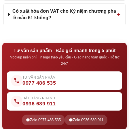
Có xuất hóa đơn VAT cho Kỷ niệm chương pha
lê mẫu 61 không?
Tư vấn sản phẩm - Báo giá nhanh trong 5 phút
Mockup miễn phí · In logo theo yêu cầu · Giao hàng toàn quốc · Hỗ trợ
24/7
TƯ VẤN SẢN PHẨM
0977 486 535
ĐẶT HÀNG NHANH
0936 689 911
Zalo 0977 486 535
Zalo 0936 689 911