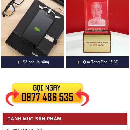
Sổ sạc đa năng
Quà Tặng Pha Lê 3D
DANH MỤC SẢN PHẨM