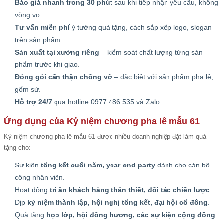
Báo giá nhanh trong 30 phút
sau khi tiếp nhận yêu cầu, không
vòng vo.
Tư vấn miễn phí
ý tưởng quà tặng, cách sắp xếp logo, slogan
trên sản phẩm.
Sản xuất tại xưởng riêng
– kiểm soát chất lượng từng sản
phẩm trước khi giao.
Đóng gói cẩn thận chống vỡ
– đặc biệt với sản phẩm pha lê,
gốm sứ.
Hỗ trợ 24/7
qua hotline 0977 486 535 và Zalo.
Ứng dụng của Kỷ niệm chương pha lê mẫu 61
Kỷ niệm chương pha lê mẫu 61 được nhiều doanh nghiệp đặt làm quà
tặng cho:
Sự kiện
tổng kết cuối năm, year-end party
dành cho cán bộ
công nhân viên.
Hoạt động
tri ân khách hàng thân thiết, đối tác chiến lược
.
Dịp
kỷ niệm thành lập, hội nghị tổng kết, đại hội cổ đông
.
Quà tặng
họp lớp, hội đồng hương, các sự kiện cộng đồng
.