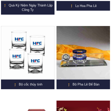
Quà Kỷ Niệm Ngày Thành Lập
Lọ Hoa Pha Lê
Công Ty
Bộ cốc thủy tinh
Bộ Pha Lê Để Bàn