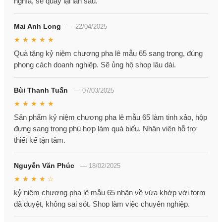
nghĩa, sẽ quay lại lần sau.
Mai Anh Long
—
22/04/2025
★ ★ ★ ★ ★
Quà tặng kỷ niệm chương pha lê mẫu 65 sang trọng, đúng
phong cách doanh nghiệp. Sẽ ủng hộ shop lâu dài.
Bùi Thanh Tuấn
—
07/03/2025
★ ★ ★ ★ ★
Sản phẩm kỷ niệm chương pha lê mẫu 65 làm tinh xảo, hộp
đựng sang trọng phù hợp làm quà biếu. Nhân viên hỗ trợ
thiết kế tận tâm.
Nguyễn Văn Phúc
—
18/02/2025
★ ★ ★ ★ ☆
kỷ niệm chương pha lê mẫu 65 nhận về vừa khớp với form
đã duyệt, không sai sót. Shop làm việc chuyên nghiệp.