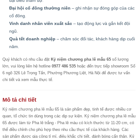
đại biểu tham dự.
Đại hội cổ đông thường niên
– ghi nhận sự đóng góp của các
cổ đông.
Vinh danh nhân viên xuất sắc
– tạo động lực và gắn kết đội
ngũ.
Quà tết doanh nghiệp
– chăm sóc đối tác, khách hàng dịp cuối
năm.
Quý khách có nhu cầu đặt
Kỷ niệm chương pha lê mẫu 65
số lượng
lớn, vui lòng liên hệ hotline
0977 486 535
hoặc đến trực tiếp showroom Số
6 ngõ 326 Lê Trọng Tấn, Phường Phương Liệt, Hà Nội để được tư vấn
chi tiết và xem mẫu thực tế.
Mô tả chi tiết
Kỷ niệm chương pha lê mẫu
65 là sản phẩm đẹp, tinh tế được nhiều cơ
quan, tổ chức tin dùng trong các dịp sự kiện.
Kỷ niệm chương pha lê mẫu
65 được làm từ Pha lê trắng - Pha lê màu có kích thước từ 11-20 cm, có
thể điều chỉnh cho phù hợp theo nhu cầu thực tế của khách hàng. Các
sản phẩm được gia công tỉ mỉ, điêu khắc chi tiết, đánh bóng cẩn thận. Kỷ