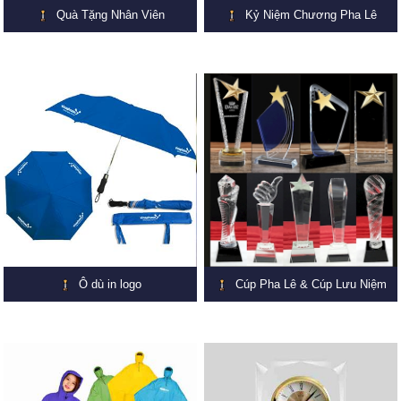
Quà Tặng Nhân Viên
Kỷ Niệm Chương Pha Lê
Ô dù in logo
Cúp Pha Lê & Cúp Lưu Niệm