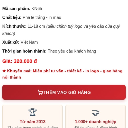
Mã sản phẩm:
KN65
Chất liệu:
Pha lê trắng - in màu
Kích thước:
11-18 cm
(điều chỉnh tuỳ logo và yêu cầu của quý
khách)
Xuất xứ:
Việt Nam
Thời gian hoàn thành:
Theo yêu cầu khách hàng
Giá: 320.000 đ
★ Khuyến mại: Miễn phí tư vấn - thiết kế - in logo - giao hàng
nội thành
THÊM VÀO GIỎ HÀNG
🏆
🤝
Từ năm 2013
1.000+ doanh nghiệp
13+ năm trong ngành quà tặng
Đã tin dùng và đồng hành