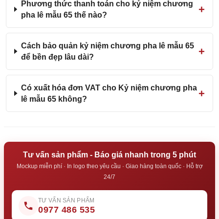
Phương thức thanh toán cho kỷ niệm chương
pha lê mẫu 65 thế nào?
Cách bảo quản kỷ niệm chương pha lê mẫu 65
để bền đẹp lâu dài?
Có xuất hóa đơn VAT cho Kỷ niệm chương pha
lê mẫu 65 không?
Tư vấn sản phẩm - Báo giá nhanh trong 5 phút
Mockup miễn phí · In logo theo yêu cầu · Giao hàng toàn quốc · Hỗ trợ
24/7
TƯ VẤN SẢN PHẨM
0977 486 535