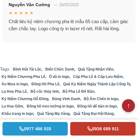
Nguyễn Văn Cường
—
16/02/2025
★ ★ ★ ★ ★
Chất liệu kỷ niệm chương pha lê mẫu 65 cao cấp, cảm giác
cầm chắc tay. Logo công ty in lazer rõ nét. Rất hài lòng.
Tags :
Bình Hút Tài Lộc,
Biển Chức Danh,
Quà Tặng Nhân Viên,
Kỷ Niệm Chương Pha Lê,
Ô dù in logo,
Cúp Pha Lê & Cúp Lưu Niệm,
Áo Mưa in logo,
Đồng Hồ Pha Lê,
Quà Kỷ Niệm Ngày Thành Lập Công Ty,
Lọ Hoa Pha Lê,
Bộ cốc thủy tinh,
Bộ Pha Lê Để Bàn,
Kỷ Niệm Chương Gỗ Đồng,
Bảng Vinh Danh,
Bộ Ấm Chén in logo,
Lọ Hoa Gốm,
Đồng hồ treo tường in logo,
Đồng hồ để bàn in logo,
Khẩu trang in logo,
Quà Tặng Mạ Vàng,
Quà Tặng Đại Hội Đảng,
Sổ sạc đa năng,
Quà Tặng Pha Lê 3D,
0977 486 535
0936 689 911