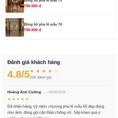
Đồng hồ pha lê mẫu 75
750.000 đ
Đồng hồ pha lê mẫu 74
750.000 đ
Đánh giá khách hàng
★ ★ ★ ★ ☆
4.8
/5
226
đánh giá
Hoàng Anh Cường
—
04/06/2026
★ ★ ★ ★ ★
Đã nhận hàng, kỷ niệm chương pha lê mẫu 65 đẹp đúng
như ảnh, đóng gói cẩn thận chống vỡ. Sếp khen quà ý