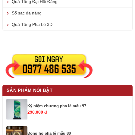
Quà Tặng Đại Hội Đảng
Sổ sạc đa năng
Quà Tặng Pha Lê 3D
SẢN PHẨM NỔI BẬT
Kỷ niệm chương pha lê mẫu 97
290.000 đ
Đồng hồ pha lê mẫu 80