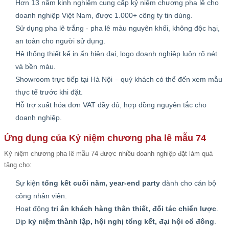
Hơn 13 năm kinh nghiệm cung cấp kỷ niệm chương pha lê cho
doanh nghiệp Việt Nam, được 1.000+ công ty tin dùng.
Sử dụng pha lê trắng - pha lê màu nguyên khối, không độc hại,
an toàn cho người sử dụng.
Hệ thống thiết kế in ấn hiện đại, logo doanh nghiệp luôn rõ nét
và bền màu.
Showroom trực tiếp tại Hà Nội – quý khách có thể đến xem mẫu
thực tế trước khi đặt.
Hỗ trợ xuất hóa đơn VAT đầy đủ, hợp đồng nguyên tắc cho
doanh nghiệp.
Ứng dụng của Kỷ niệm chương pha lê mẫu 74
Kỷ niệm chương pha lê mẫu 74 được nhiều doanh nghiệp đặt làm quà
tặng cho:
Sự kiện
tổng kết cuối năm, year-end party
dành cho cán bộ
công nhân viên.
Hoạt động
tri ân khách hàng thân thiết, đối tác chiến lược
.
Dịp
kỷ niệm thành lập, hội nghị tổng kết, đại hội cổ đông
.