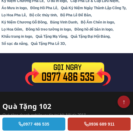
Kỷ Niệm Chương Pha Lê,
Ô dù in logo,
Cúp Pha Lê & Cúp Lưu Niệm,
Áo Mưa in logo,
Đồng Hồ Pha Lê,
Quà Kỷ Niệm Ngày Thành Lập Công Ty,
Lọ Hoa Pha Lê,
Bộ cốc thủy tinh,
Bộ Pha Lê Để Bàn,
Kỷ Niệm Chương Gỗ Đồng,
Bảng Vinh Danh,
Bộ Ấm Chén in logo,
Lọ Hoa Gốm,
Đồng hồ treo tường in logo,
Đồng hồ để bàn in logo,
Khẩu trang in logo,
Quà Tặng Mạ Vàng,
Quà Tặng Đại Hội Đảng,
Sổ sạc đa năng,
Quà Tặng Pha Lê 3D,
Quà Tặng 102
Quà tặng doanh nghiệp uy tín tại Hà Nội từ 2013
0977 486 535
0936 689 911
Chuyên cung cấp kỷ niệm chương pha lê, cúp vinh danh,
đồng hồ, bộ ấm chén in logo. Miễn phí thiết kế & sản xuất