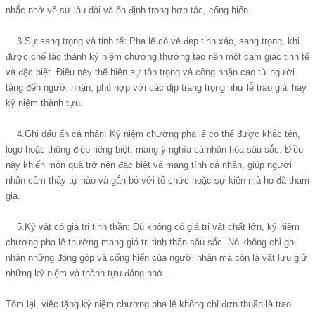
nhắc nhở về sự lâu dài và ổn định trong hợp tác, cống hiến.
3.Sự sang trọng và tinh tế: Pha lê có vẻ đẹp tinh xảo, sang trọng, khi
được chế tác thành kỷ niệm chương thường tạo nên một cảm giác tinh tế
và đặc biệt. Điều này thể hiện sự tôn trọng và công nhận cao từ người
tặng đến người nhận, phù hợp với các dịp trang trọng như lễ trao giải hay
kỷ niệm thành tựu.
4.Ghi dấu ấn cá nhân: Kỷ niệm chương pha lê có thể được khắc tên,
logo hoặc thông điệp riêng biệt, mang ý nghĩa cá nhân hóa sâu sắc. Điều
này khiến món quà trở nên đặc biệt và mang tính cá nhân, giúp người
nhận cảm thấy tự hào và gắn bó với tổ chức hoặc sự kiện mà họ đã tham
gia.
5.Kỷ vật có giá trị tinh thần: Dù không có giá trị vật chất lớn, kỷ niệm
chương pha lê thường mang giá trị tinh thần sâu sắc. Nó không chỉ ghi
nhận những đóng góp và cống hiến của người nhận mà còn là vật lưu giữ
những kỷ niệm và thành tựu đáng nhớ.
Tóm lại, việc tặng kỷ niệm chương pha lê không chỉ đơn thuần là trao