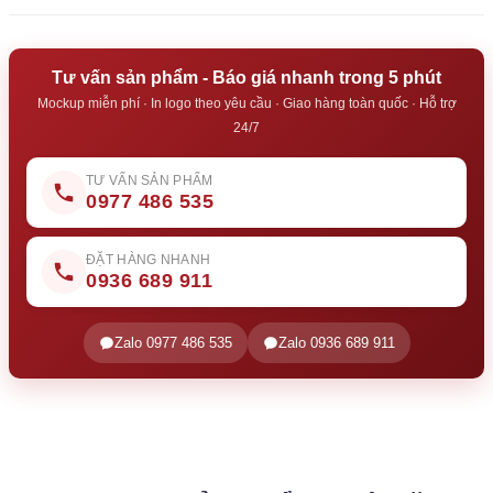
Tư vấn sản phẩm - Báo giá nhanh trong 5 phút
Mockup miễn phí · In logo theo yêu cầu · Giao hàng toàn quốc · Hỗ trợ
24/7
TƯ VẤN SẢN PHẨM
0977 486 535
ĐẶT HÀNG NHANH
0936 689 911
Zalo 0977 486 535
Zalo 0936 689 911