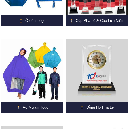
Ô dù in logo
Cúp Pha Lê & Cúp Lưu Niệm
Áo Mưa in logo
Đồng Hồ Pha Lê