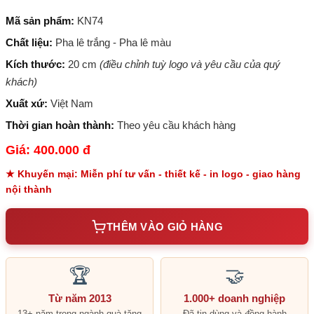
Mã sản phẩm:
KN74
Chất liệu:
Pha lê trắng - Pha lê màu
Kích thước:
20 cm
(điều chỉnh tuỳ logo và yêu cầu của quý
khách)
Xuất xứ:
Việt Nam
Thời gian hoàn thành:
Theo yêu cầu khách hàng
Giá: 400.000 đ
★ Khuyến mại: Miễn phí tư vấn - thiết kế - in logo - giao hàng
nội thành
THÊM VÀO GIỎ HÀNG
🏆
🤝
Từ năm 2013
1.000+ doanh nghiệp
13+ năm trong ngành quà tặng
Đã tin dùng và đồng hành