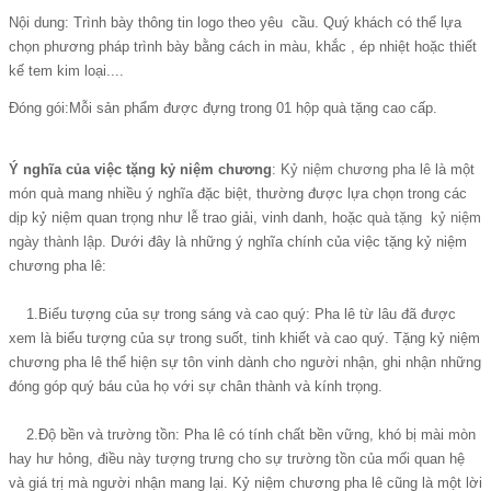
Nội dung: Trình bày thông tin logo theo yêu cầu. Quý khách có thể lựa
chọn phương pháp trình bày bằng cách in màu, khắc , ép nhiệt hoặc thiết
kế tem kim loại....
Đóng gói:Mỗi sản phẩm được đựng trong 01 hộp quà tặng cao cấp.
Ý nghĩa của việc tặng kỷ niệm chương
:
Kỷ niệm chương pha lê
là một
món quà mang nhiều ý nghĩa đặc biệt, thường được lựa chọn trong các
dịp kỷ niệm quan trọng như lễ trao giải, vinh danh, hoặc
quà tặng kỷ niệm
ngày thành lập
. Dưới đây là những ý nghĩa chính của việc tặng kỷ niệm
chương pha lê:
1.Biểu tượng của sự trong sáng và cao quý: Pha lê từ lâu đã được
xem là biểu tượng của sự trong suốt, tinh khiết và cao quý. Tặng kỷ niệm
chương pha lê thể hiện sự tôn vinh dành cho người nhận, ghi nhận những
đóng góp quý báu của họ với sự chân thành và kính trọng.
2.Độ bền và trường tồn: Pha lê có tính chất bền vững, khó bị mài mòn
hay hư hỏng, điều này tượng trưng cho sự trường tồn của mối quan hệ
và giá trị mà người nhận mang lại. Kỷ niệm chương pha lê cũng là một lời