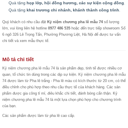
Quà tặng
họp lớp, hội đồng hương, các sự kiện cộng đồng
.
Quà tặng
khai trương chi nhánh, khánh thành công trình
.
Quý khách có nhu cầu đặt
Kỷ niệm chương pha lê mẫu 74
số lượng
lớn, vui lòng liên hệ hotline
0977 486 535
hoặc đến trực tiếp showroom Số
6 ngõ 326 Lê Trọng Tấn, Phường Phương Liệt, Hà Nội để được tư vấn
chi tiết và xem mẫu thực tế.
Mô tả chi tiết
Kỷ niệm chương pha lê mẫu
74 là sản phẩm đẹp, tinh tế được nhiều cơ
quan, tổ chức tin dùng trong các dịp sự kiện.
Kỷ niệm chương pha lê mẫu
74 được làm từ Pha lê trắng - Pha lê màu có kích thước từ 20 cm, có thể
điều chỉnh cho phù hợp theo nhu cầu thực tế của khách hàng. Các sản
phẩm được gia công tỉ mỉ, điêu khắc chi tiết, đánh bóng cẩn thận. Kỷ
niệm chương pha lê mẫu 74 là một lựa chọn phù hợp cho chương trình
của bạn.
Các sản phẩm được làm từ pha lê cao cấp.