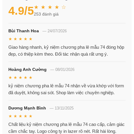
★ ★ ★ ★ ☆
4.9
/5
253
đánh giá
Bùi Thanh Hoa
—
24/07/2026
★ ★ ★ ★ ★
Giao hàng nhanh, kỷ niệm chương pha lê mẫu 74 đóng hộp
đẹp, có thiệp kèm theo. Đối tác nhận quà rất ưng ý.
Hoàng Anh Cường
—
08/01/2026
★ ★ ★ ★ ★
kỷ niệm chương pha lê mẫu 74 nhận về vừa khớp với form
đã duyệt, không sai sót. Shop làm việc chuyên nghiệp.
Dương Mạnh Bình
—
13/11/2025
★ ★ ★ ★ ★
Chất liệu kỷ niệm chương pha lê mẫu 74 cao cấp, cảm giác
cầm chắc tay. Logo công ty in lazer rõ nét. Rất hài lòng.