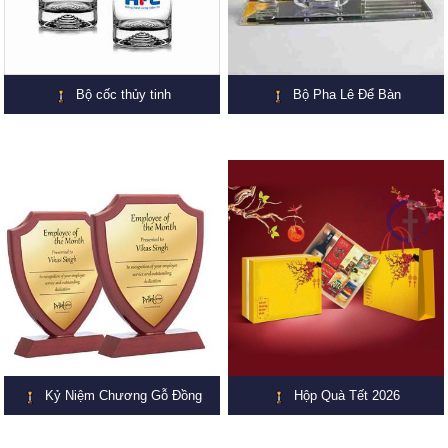
Bộ cốc thủy tinh
Bộ Pha Lê Để Bàn
Kỷ Niệm Chương Gỗ Đồng
Hộp Quà Tết 2026