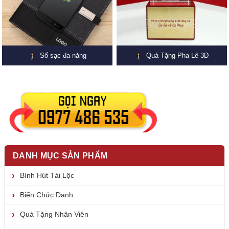
Sổ sạc đa năng
Quà Tặng Pha Lê 3D
DANH MỤC SẢN PHẨM
Bình Hút Tài Lộc
Biển Chức Danh
Quà Tặng Nhân Viên