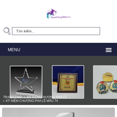
TRANG CHỦ
KỶ NIỆM CHƯƠNG PHA LÊ
KỶ NIỆM CHƯƠNG PHA LÊ MẪU 74