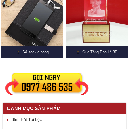
Sổ sạc đa năng
Quà Tặng Pha Lê 3D
DANH MỤC SẢN PHẨM
Bình Hút Tài Lộc