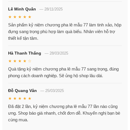
Lê Minh Quân
—
28/11/2025
★ ★ ★ ★ ★
Sản phẩm kỷ niệm chương pha lê mẫu 77 làm tinh xảo, hộp
đựng sang trọng phù hợp làm quà biếu. Nhân viên hỗ trợ
thiết kế tận tâm.
Hà Thanh Thắng
—
28/03/2025
★ ★ ★ ★ ☆
Quà tặng kỷ niệm chương pha lê mẫu 77 sang trọng, đúng
phong cách doanh nghiệp. Sẽ ủng hộ shop lâu dài.
Đỗ Quang Vân
—
25/03/2025
★ ★ ★ ★ ★
Đã đặt 2 lần, kỷ niệm chương pha lê mẫu 77 lần nào cũng
ưng. Shop báo giá nhanh, chốt đơn dễ. Khuyến nghị bạn bè
cùng mua.