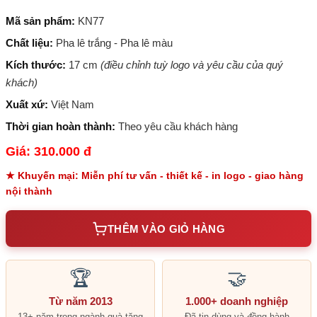
Mã sản phẩm:
KN77
Chất liệu:
Pha lê trắng - Pha lê màu
Kích thước:
17 cm
(điều chỉnh tuỳ logo và yêu cầu của quý
khách)
Xuất xứ:
Việt Nam
Thời gian hoàn thành:
Theo yêu cầu khách hàng
Giá: 310.000 đ
★ Khuyến mại: Miễn phí tư vấn - thiết kế - in logo - giao hàng
nội thành
THÊM VÀO GIỎ HÀNG
🏆
🤝
Từ năm 2013
1.000+ doanh nghiệp
13+ năm trong ngành quà tặng
Đã tin dùng và đồng hành