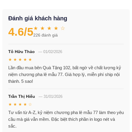
Đánh giá khách hàng
★ ★ ★ ★ ☆
4.6
/5
226
đánh giá
Tô Hữu Thảo
—
01/02/2026
★ ★ ★ ★ ★
Lần đầu mua bên Quà Tặng 102, bất ngờ về chất lượng kỷ
niệm chương pha lê mẫu 77. Giá hợp lý, miễn phí ship nội
thành. 5 sao!
Trần Thị Hiếu
—
31/01/2026
★ ★ ★ ★ ☆
Tư vấn từ A-Z, kỷ niệm chương pha lê mẫu 77 làm theo yêu
cầu mà giá vẫn mềm. Đặc biệt thích phần in logo nét và
sắc.