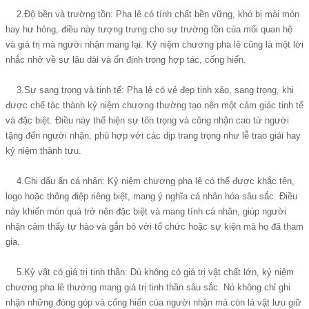
2.Độ bền và trường tồn: Pha lê có tính chất bền vững, khó bị mài mòn
hay hư hỏng, điều này tượng trưng cho sự trường tồn của mối quan hệ
và giá trị mà người nhận mang lại. Kỷ niệm chương pha lê cũng là một lời
nhắc nhở về sự lâu dài và ổn định trong hợp tác, cống hiến.
3.Sự sang trọng và tinh tế: Pha lê có vẻ đẹp tinh xảo, sang trọng, khi
được chế tác thành kỷ niệm chương thường tạo nên một cảm giác tinh tế
và đặc biệt. Điều này thể hiện sự tôn trọng và công nhận cao từ người
tặng đến người nhận, phù hợp với các dịp trang trọng như lễ trao giải hay
kỷ niệm thành tựu.
4.Ghi dấu ấn cá nhân: Kỷ niệm chương pha lê có thể được khắc tên,
logo hoặc thông điệp riêng biệt, mang ý nghĩa cá nhân hóa sâu sắc. Điều
này khiến món quà trở nên đặc biệt và mang tính cá nhân, giúp người
nhận cảm thấy tự hào và gắn bó với tổ chức hoặc sự kiện mà họ đã tham
gia.
5.Kỷ vật có giá trị tinh thần: Dù không có giá trị vật chất lớn, kỷ niệm
chương pha lê thường mang giá trị tinh thần sâu sắc. Nó không chỉ ghi
nhận những đóng góp và cống hiến của người nhận mà còn là vật lưu giữ