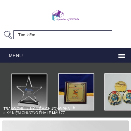
TRANG CHỦ
KỶ NIỆM CHƯƠNG PHA LÊ
KỶ NIỆM CHƯƠNG PHA LÊ MẪU 77