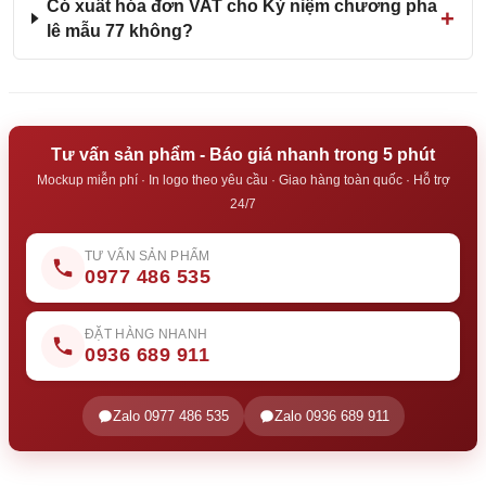
Có xuất hóa đơn VAT cho Kỷ niệm chương pha
lê mẫu 77 không?
Tư vấn sản phẩm - Báo giá nhanh trong 5 phút
Mockup miễn phí · In logo theo yêu cầu · Giao hàng toàn quốc · Hỗ trợ
24/7
TƯ VẤN SẢN PHẨM
0977 486 535
ĐẶT HÀNG NHANH
0936 689 911
Zalo 0977 486 535
Zalo 0936 689 911