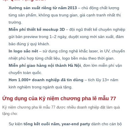
Xưởng sản xuất riêng từ năm 2013
– chủ động chất lượng
từng sản phẩm, không qua trung gian, giá cạnh tranh nhất thị
trường.
Miễn phí thiết kế mockup 3D
– đội ngũ thiết kế chuyên nghiệp
gửi bản preview trong 1–2 ngày, duyệt xong mới sản xuất, đảm
bảo đúng ý quý khách.
In logo sắc nét
– sử dụng công nghệ khắc laser, in UV, chuyển
nhiệt phù hợp từng chất liệu, logo bền màu theo thời gian.
Miễn phí giao hàng nội thành Hà Nội
, đơn lớn miễn phí vận
chuyển toàn quốc.
Hơn 1.000+ doanh nghiệp đã tin dùng
– tích lũy 13+ năm
kinh nghiệm trong ngành quà tặng.
Ứng dụng của Kỷ niệm chương pha lê mẫu 77
Kỷ niệm chương pha lê mẫu 77 được nhiều doanh nghiệp đặt làm quà
tặng cho:
Sự kiện
tổng kết cuối năm, year-end party
dành cho cán bộ