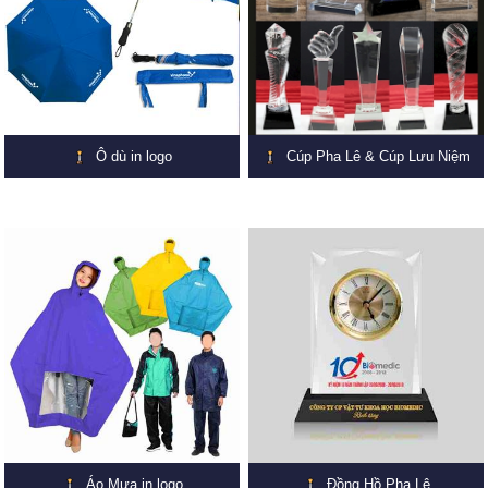
Ô dù in logo
Cúp Pha Lê & Cúp Lưu Niệm
Áo Mưa in logo
Đồng Hồ Pha Lê