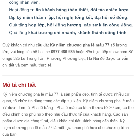
công nhân viên.
Hoạt động
tri ân khách hàng thân thiết, đối tác chiến lược
.
Dịp
kỷ niệm thành lập, hội nghị tổng kết, đại hội cổ đông
.
Quà tặng
họp lớp, hội đồng hương, các sự kiện cộng đồng
.
Quà tặng
khai trương chi nhánh, khánh thành công trình
.
Quý khách có nhu cầu đặt
Kỷ niệm chương pha lê mẫu 77
số lượng
lớn, vui lòng liên hệ hotline
0977 486 535
hoặc đến trực tiếp showroom Số
6 ngõ 326 Lê Trọng Tấn, Phường Phương Liệt, Hà Nội để được tư vấn
chi tiết và xem mẫu thực tế.
Mô tả chi tiết
Kỷ niệm chương pha lê mẫu
77 là sản phẩm đẹp, tinh tế được nhiều cơ
quan, tổ chức tin dùng trong các dịp sự kiện.
Kỷ niệm chương pha lê mẫu
77 được làm từ Pha lê trắng - Pha lê màu có kích thước từ 20 cm, có thể
điều chỉnh cho phù hợp theo nhu cầu thực tế của khách hàng. Các sản
phẩm được gia công tỉ mỉ, điêu khắc chi tiết, đánh bóng cẩn thận. Kỷ
niệm chương pha lê mẫu 77 là một lựa chọn phù hợp cho chương trình
của bạn.