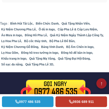
Tags :
Bình Hút Tài Lộc,
Biển Chức Danh,
Quà Tặng Nhân Viên,
Kỷ Niệm Chương Pha Lê,
Ô dù in logo,
Cúp Pha Lê & Cúp Lưu Niệm,
Áo Mưa in logo,
Đồng Hồ Pha Lê,
Quà Kỷ Niệm Ngày Thành Lập Công Ty,
Lọ Hoa Pha Lê,
Bộ cốc thủy tinh,
Bộ Pha Lê Để Bàn,
Kỷ Niệm Chương Gỗ Đồng,
Bảng Vinh Danh,
Bộ Ấm Chén in logo,
Lọ Hoa Gốm,
Đồng hồ treo tường in logo,
Đồng hồ để bàn in logo,
Khẩu trang in logo,
Quà Tặng Mạ Vàng,
Quà Tặng Đại Hội Đảng,
Sổ sạc đa năng,
Quà Tặng Pha Lê 3D,
0977 486 535
0936 689 911