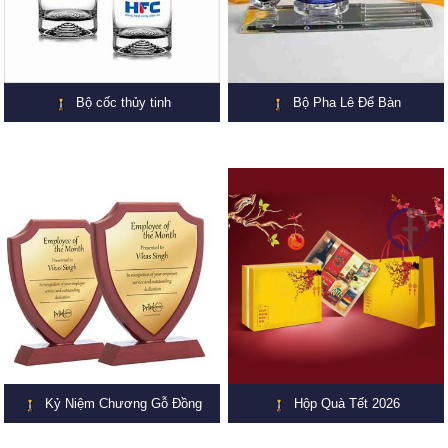
Bộ cốc thủy tinh
Bộ Pha Lê Để Bàn
Kỷ Niệm Chương Gỗ Đồng
Hộp Quà Tết 2026