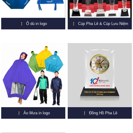
Ô dù in logo
Cúp Pha Lê & Cúp Lưu Niệm
Áo Mưa in logo
Đồng Hồ Pha Lê