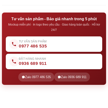
Tư vấn sản phẩm - Báo giá nhanh trong 5 phút
Mockup miễn phí · In logo theo yêu cầu · Giao hàng toàn quốc · Hỗ trợ
24/7
TƯ VẤN SẢN PHẨM
0977 486 535
ĐẶT HÀNG NHANH
0936 689 911
Zalo 0977 486 535
Zalo 0936 689 911