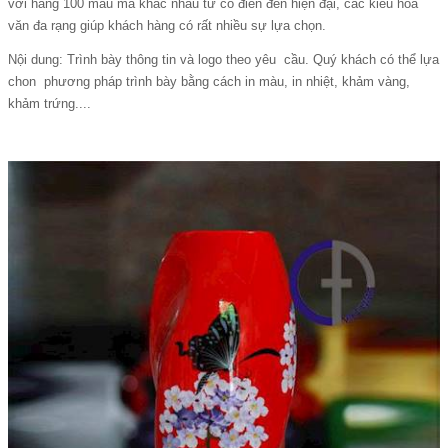
với hàng 100 mẫu mã khác nhau từ cổ điển đến hiện đại, các kiểu hoa
văn đa rạng giúp khách hàng có rất nhiều sự lựa chọn.
Nội dung: Trình bày thông tin và logo theo yêu cầu. Quý khách có thể lựa
chon phương pháp trình bày bằng cách in màu, in nhiệt, khảm vàng,
khảm trứng....