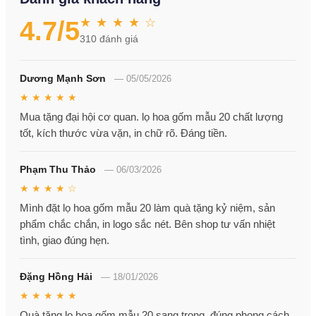
★ ★ ★ ★ ☆
4.7
/5
310
đánh giá
Dương Mạnh Sơn
—
05/05/2026
★ ★ ★ ★ ★
Mua tặng đại hội cơ quan. lọ hoa gốm mẫu 20 chất lượng
tốt, kích thước vừa vặn, in chữ rõ. Đáng tiền.
Phạm Thu Thảo
—
06/03/2026
★ ★ ★ ★ ☆
Mình đặt lọ hoa gốm mẫu 20 làm quà tặng kỷ niệm, sản
phẩm chắc chắn, in logo sắc nét. Bên shop tư vấn nhiệt
tình, giao đúng hẹn.
Đặng Hồng Hải
—
18/01/2026
★ ★ ★ ★ ★
Quà tặng lọ hoa gốm mẫu 20 sang trọng, đúng phong cách