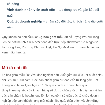
cổ đông.
Vinh danh nhân viên xuất sắc
– tạo động lực và gắn kết đội
ngũ.
Quà tết doanh nghiệp
– chăm sóc đối tác, khách hàng dịp cuối
năm.
Quý khách có nhu cầu đặt
Lọ hoa gốm mẫu 20
số lượng lớn, vui lòng
liên hệ hotline
0977 486 535
hoặc đến trực tiếp showroom Số 6 ngõ 326
Lê Trọng Tấn, Phường Phương Liệt, Hà Nội để được tư vấn chi tiết và
xem mẫu thực tế.
Mô tả chi tiết
Lọ hoa gốm mẫu 20
: Với kinh nghiệm sản xuất gốm sứ đúc kết suốt chiều
dài lịch sử 1000 năm. Các sản phẩm gốm sứ cao cấp từ làng gốm Bát
Tràng luôn là sự lựa chọn số 1 để quý khách sử dụng làm quà
tặng.Thương hiệu của khách hàng sẽ được chúng tôi trình bày tinh tế lên
các sản phẩm lọ hoa.
In logo lên lọ hoa gốm
sẽ giúp các tổ chức doanh
nghiệp tiếp cận khách hàng một cách hiệu quả, thân thiện và bền vững.