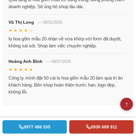
doanh nghiệp. Sẽ ủng hộ shop lâu dài.
Vũ Thị Long
—
08/01/2026
★ ★ ★ ★ ☆
lọ hoa gốm mẫu 20 nhận về vừa khớp với form đã duyệt,
không sai sót. Shop làm việc chuyên nghiệp.
Hoàng Anh Bình
—
09/07/2025
★ ★ ★ ★ ★
Công ty mình đặt 50 cái lọ hoa gốm mẫu 20 làm quà tri ân
khách hàng. Bên shop hoàn thiện trước hạn, logo đẹp,
không lỗi.
0977 486 535
0936 689 911
Tags :
Bình Hút Tài Lộc,
Biển Chức Danh,
Quà Tặng Nhân Viên,