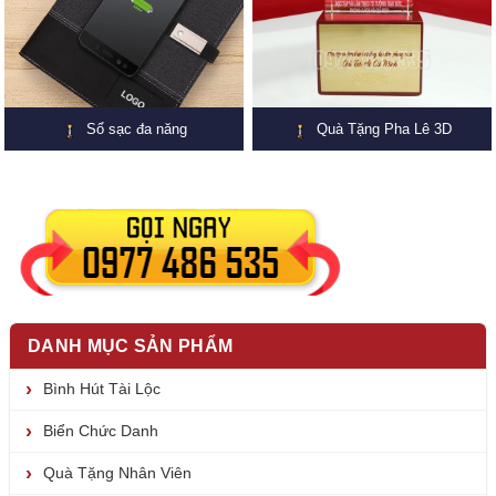
Sổ sạc đa năng
Quà Tặng Pha Lê 3D
DANH MỤC SẢN PHẨM
Bình Hút Tài Lộc
Biển Chức Danh
Quà Tặng Nhân Viên