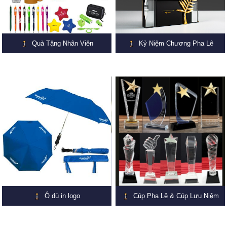
Quà Tặng Nhân Viên
Kỷ Niệm Chương Pha Lê
Ô dù in logo
Cúp Pha Lê & Cúp Lưu Niệm