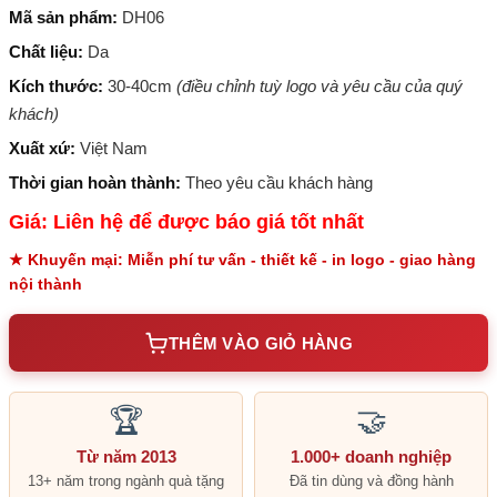
Mã sản phẩm:
DH06
Chất liệu:
Da
Kích thước:
30-40cm
(điều chỉnh tuỳ logo và yêu cầu của quý
khách)
Xuất xứ:
Việt Nam
Thời gian hoàn thành:
Theo yêu cầu khách hàng
Giá: Liên hệ để được báo giá tốt nhất
★ Khuyến mại: Miễn phí tư vấn - thiết kế - in logo - giao hàng
nội thành
THÊM VÀO GIỎ HÀNG
🏆
🤝
Từ năm 2013
1.000+ doanh nghiệp
13+ năm trong ngành quà tặng
Đã tin dùng và đồng hành