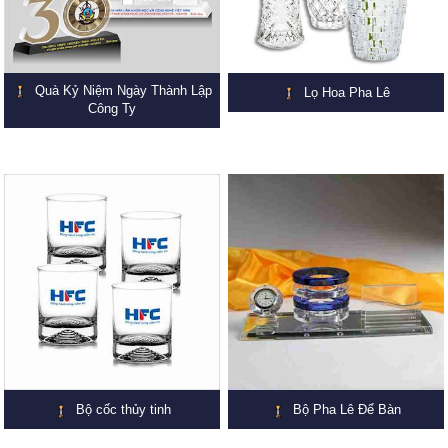
Quà Kỷ Niệm Ngày Thành Lập
Lọ Hoa Pha Lê
Công Ty
Bộ cốc thủy tinh
Bộ Pha Lê Để Bàn