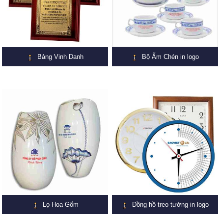
Bảng Vinh Danh
Bộ Ấm Chén in logo
Lọ Hoa Gốm
Đồng hồ treo tường in logo