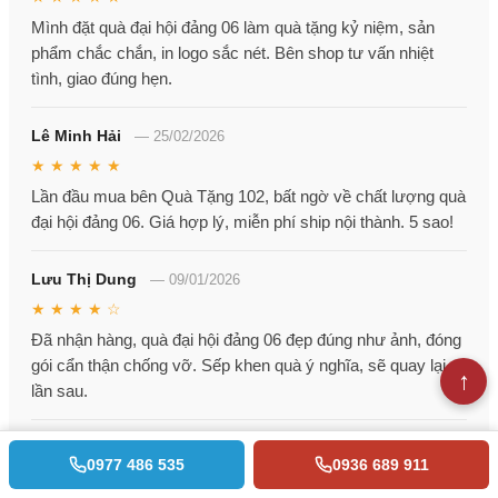
Mình đặt quà đại hội đảng 06 làm quà tặng kỷ niệm, sản
phẩm chắc chắn, in logo sắc nét. Bên shop tư vấn nhiệt
tình, giao đúng hẹn.
Lê Minh Hải
—
25/02/2026
★ ★ ★ ★ ★
Lần đầu mua bên Quà Tặng 102, bất ngờ về chất lượng quà
đại hội đảng 06. Giá hợp lý, miễn phí ship nội thành. 5 sao!
Lưu Thị Dung
—
09/01/2026
★ ★ ★ ★ ☆
Đã nhận hàng, quà đại hội đảng 06 đẹp đúng như ảnh, đóng
gói cẩn thận chống vỡ. Sếp khen quà ý nghĩa, sẽ quay lại
lần sau.
Lý Hoài Trang
—
21/12/2025
0977 486 535
0936 689 911
★ ★ ★ ★ ★