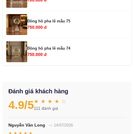
Đồng hồ pha lê mẫu 75
750.000 đ
Đồng hồ pha lê mẫu 74
750.000 đ
Đánh giá khách hàng
★ ★ ★ ★ ☆
4.9
/5
111
đánh giá
Nguyễn Văn Long
—
14/07/2026
★ ★ ★ ★ ★