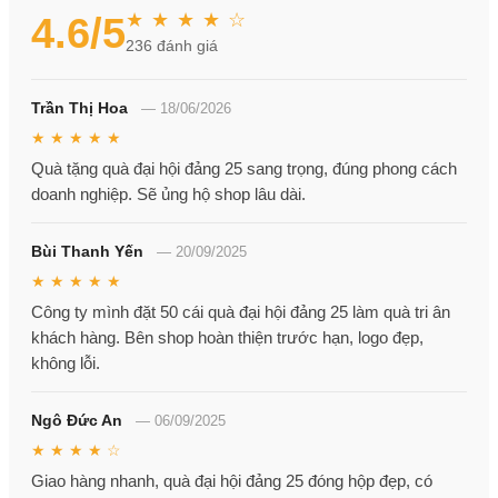
★ ★ ★ ★ ☆
4.6
/5
236
đánh giá
Trần Thị Hoa
—
18/06/2026
★ ★ ★ ★ ★
Quà tặng quà đại hội đảng 25 sang trọng, đúng phong cách
doanh nghiệp. Sẽ ủng hộ shop lâu dài.
Bùi Thanh Yến
—
20/09/2025
★ ★ ★ ★ ★
Công ty mình đặt 50 cái quà đại hội đảng 25 làm quà tri ân
khách hàng. Bên shop hoàn thiện trước hạn, logo đẹp,
không lỗi.
Ngô Đức An
—
06/09/2025
★ ★ ★ ★ ☆
Giao hàng nhanh, quà đại hội đảng 25 đóng hộp đẹp, có