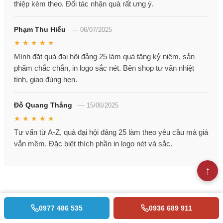
thiệp kèm theo. Đối tác nhận quà rất ưng ý.
Phạm Thu Hiếu
—
06/07/2025
★ ★ ★ ★ ★
Mình đặt quà đại hội đảng 25 làm quà tặng kỷ niệm, sản
phẩm chắc chắn, in logo sắc nét. Bên shop tư vấn nhiệt
tình, giao đúng hẹn.
Đỗ Quang Thắng
—
15/06/2025
★ ★ ★ ★ ★
Tư vấn từ A-Z, quà đại hội đảng 25 làm theo yêu cầu mà giá
vẫn mềm. Đặc biệt thích phần in logo nét và sắc.
0977 486 535
0936 689 911
Tags :
Bình Hút Tài Lộc,
Biển Chức Danh,
Quà Tặng Nhân Viên,
Kỷ Niệm Chương Pha Lê,
Ô dù in logo,
Cúp Pha Lê & Cúp Lưu Niệm,