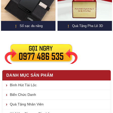
Sổ sạc đa năng
Quà Tặng Pha Lê 3D
DANH MỤC SẢN PHẨM
Bình Hút Tài Lộc
Biển Chức Danh
Quà Tặng Nhân Viên