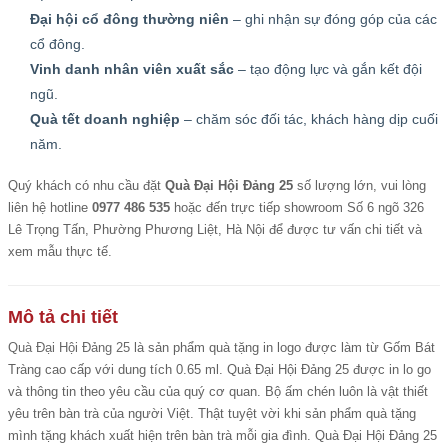
Đại hội cổ đông thường niên
– ghi nhận sự đóng góp của các
cổ đông.
Vinh danh nhân viên xuất sắc
– tạo động lực và gắn kết đội
ngũ.
Quà tết doanh nghiệp
– chăm sóc đối tác, khách hàng dịp cuối
năm.
Quý khách có nhu cầu đặt
Quà Đại Hội Đảng 25
số lượng lớn, vui lòng
liên hệ hotline
0977 486 535
hoặc đến trực tiếp showroom Số 6 ngõ 326
Lê Trọng Tấn, Phường Phương Liệt, Hà Nội để được tư vấn chi tiết và
xem mẫu thực tế.
Mô tả chi tiết
Quà Đại Hội Đảng 25
là sản phẩm quà tặng in logo được làm từ Gốm Bát
Tràng cao cấp với dung tích 0.65 ml. Quà Đại Hội Đảng 25 được in lo go
và thông tin theo yêu cầu của quý cơ quan. Bộ ấm chén luôn là vật thiết
yêu trên bàn trà của người Việt. Thật tuyệt vời khi sản phẩm quà tặng
mình tặng khách xuất hiện trên bàn trà mỗi gia đình. Quà Đại Hội Đảng 25