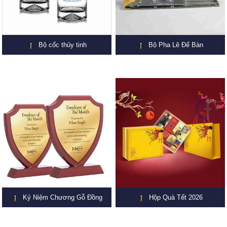
Bộ cốc thủy tinh
Bộ Pha Lê Để Bàn
Kỷ Niệm Chương Gỗ Đồng
Hộp Quà Tết 2026