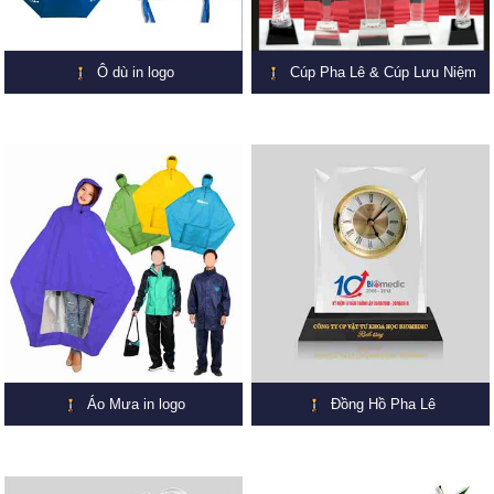
Ô dù in logo
Cúp Pha Lê & Cúp Lưu Niệm
Áo Mưa in logo
Đồng Hồ Pha Lê