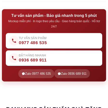
Tư vấn sản phẩm - Báo giá nhanh trong 5 phút
Mockup miễn phí · In logo theo yêu cầu · Giao hàng toàn quốc · Hỗ trợ
24/7
TƯ VẤN SẢN PHẨM
0977 486 535
ĐẶT HÀNG NHANH
0936 689 911
Zalo 0977 486 535
Zalo 0936 689 911