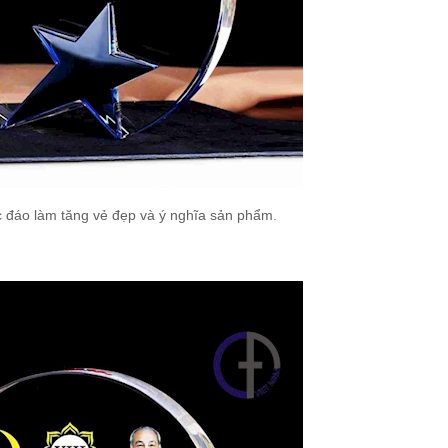
độc đáo làm tăng vẻ đẹp và ý nghĩa sản phẩm.