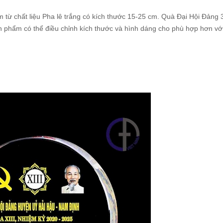
 từ chất liệu Pha lê trắng có kích thước 15-25 cm. Quà Đại Hội Đảng 
ản phẩm có thể điều chỉnh kích thước và hình dáng cho phù hợp hơn vớ