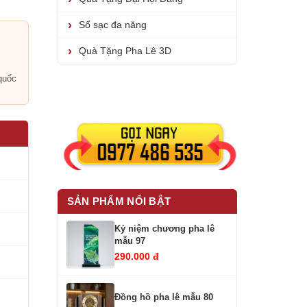
Sổ sạc đa năng
Quà Tặng Pha Lê 3D
i
quốc
SẢN PHẨM NỔI BẬT
Kỷ niệm chương pha lê
mẫu 97
290.000 đ
Đồng hồ pha lê mẫu 80