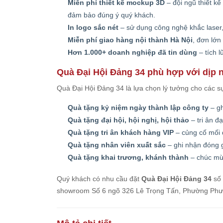
Miễn phí thiết kế mockup 3D
– đội ngũ thiết k
đảm bảo đúng ý quý khách.
In logo sắc nét
– sử dụng công nghệ khắc laser, 
Miễn phí giao hàng nội thành Hà Nội
, đơn lớn
Hơn 1.000+ doanh nghiệp đã tin dùng
– tích 
Quà Đại Hội Đảng 34 phù hợp với dịp 
Quà Đại Hội Đảng 34 là lựa chọn lý tưởng cho các s
Quà tặng kỷ niệm ngày thành lập công ty
– gh
Quà tặng đại hội, hội nghị, hội thảo
– tri ân đạ
Quà tặng tri ân khách hàng VIP
– củng cố mối 
Quà tặng nhân viên xuất sắc
– ghi nhận đóng g
Quà tặng khai trương, khánh thành
– chúc mừ
Quý khách có nhu cầu đặt
Quà Đại Hội Đảng 34
số 
showroom Số 6 ngõ 326 Lê Trọng Tấn, Phường Phương