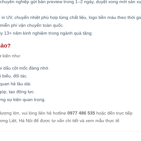
ế chuyên nghiệp gửi bản preview trong 1–2 ngày, duyệt xong mới sản xu
in UV, chuyển nhiệt phù hợp từng chất liệu, logo bền màu theo thời gi
 miễn phí vận chuyển toàn quốc.
lũy 13+ năm kinh nghiệm trong ngành quà tặng.
nào?
ự kiện như:
i dấu cột mốc đáng nhớ.
i biểu, đối tác.
quan hệ lâu dài.
óp, tạo động lực.
ng sự kiện quan trọng.
lượng lớn, vui lòng liên hệ hotline
0977 486 535
hoặc đến trực tiếp
 Liệt, Hà Nội để được tư vấn chi tiết và xem mẫu thực tế.