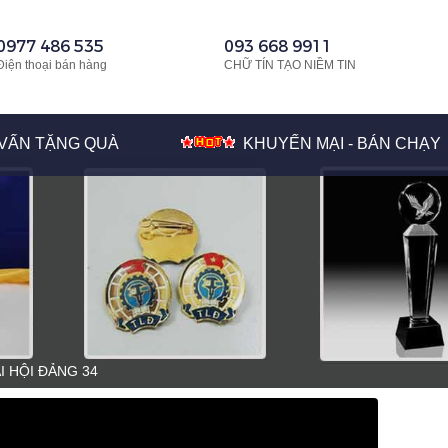
0977 486 535
093 668 9911
Điện thoại bán hàng
CHỮ TÍN TẠO NIỀM TIN
VẤN TẶNG QUÀ
KHUYẾN MẠI - BÁN CHẠY
I HỘI ĐẢNG 34