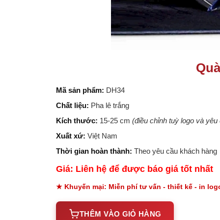
Quà
Mã sản phẩm:
DH34
Chất liệu:
Pha lê trắng
Kích thước:
15-25 cm
(điều chỉnh tuỳ logo và yê
Xuất xứ:
Việt Nam
Thời gian hoàn thành:
Theo yêu cầu khách hàng
Giá: Liên hệ để được báo giá tốt nhất
★ Khuyến mại: Miễn phí tư vấn - thiết kế - in lo
THÊM VÀO GIỎ HÀNG