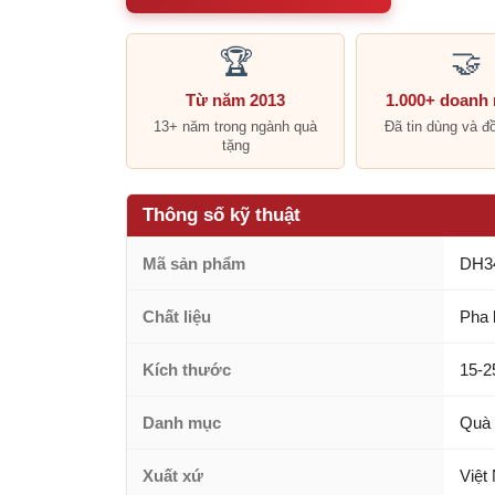
🏆
🤝
Từ năm 2013
1.000+ doanh
13+ năm trong ngành quà
Đã tin dùng và đ
tặng
Thông số kỹ thuật
Mã sản phẩm
DH3
Chất liệu
Pha 
Kích thước
15-2
Danh mục
Quà 
Xuất xứ
Việt