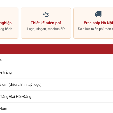
🎨
🚚
 nghiệp
Thiết kế miễn phí
Free ship Hà Nộ
ồng hành
Logo, slogan, mockup 3D
Đơn lớn miễn phí toàn 
4
lê trắng
5 cm (điều chỉnh tuỳ logo)
Tặng Đại Hội Đảng
 Nam