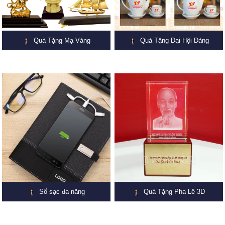
Quà Tặng Mạ Vàng
Quà Tặng Đại Hội Đảng
Sổ sạc đa năng
Quà Tặng Pha Lê 3D