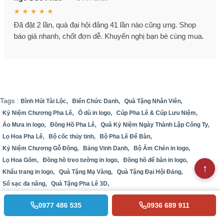
★ ★ ★ ★ ★
Đã đặt 2 lần, quà đại hội đảng 41 lần nào cũng ưng. Shop
báo giá nhanh, chốt đơn dễ. Khuyến nghị bạn bè cùng mua.
Tags :
Bình Hút Tài Lộc,
Biển Chức Danh,
Quà Tặng Nhân Viên,
Kỷ Niệm Chương Pha Lê,
Ô dù in logo,
Cúp Pha Lê & Cúp Lưu Niệm,
Áo Mưa in logo,
Đồng Hồ Pha Lê,
Quà Kỷ Niệm Ngày Thành Lập Công Ty,
Lọ Hoa Pha Lê,
Bộ cốc thủy tinh,
Bộ Pha Lê Để Bàn,
Kỷ Niệm Chương Gỗ Đồng,
Bảng Vinh Danh,
Bộ Ấm Chén in logo,
Lọ Hoa Gốm,
Đồng hồ treo tường in logo,
Đồng hồ để bàn in logo,
Khẩu trang in logo,
Quà Tặng Mạ Vàng,
Quà Tặng Đại Hội Đảng,
Sổ sạc đa năng,
Quà Tặng Pha Lê 3D,
0977 486 535
0936 689 911