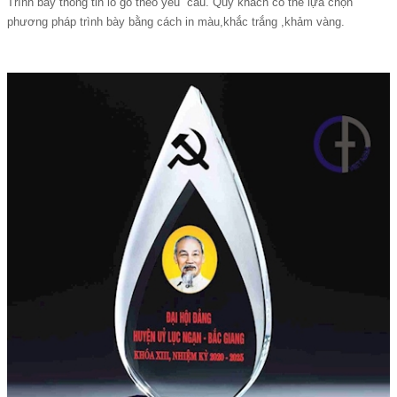
Trình bày thông tin lo go theo yêu cầu. Quý khách có thể lựa chọn
phương pháp trình bày bằng cách in màu,khắc trắng ,khảm vàng.