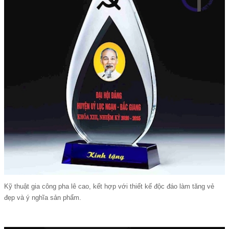
Kỹ thuật gia công pha lê cao, kết hợp với thiết kế độc đáo làm tăng vẻ
đẹp và ý nghĩa sản phẩm.