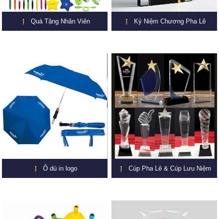
Quà Tặng Nhân Viên
Kỷ Niệm Chương Pha Lê
Ô dù in logo
Cúp Pha Lê & Cúp Lưu Niệm