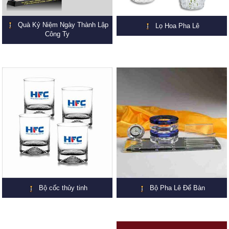
Quà Kỷ Niệm Ngày Thành Lập
Lọ Hoa Pha Lê
Công Ty
Bộ cốc thủy tinh
Bộ Pha Lê Để Bàn