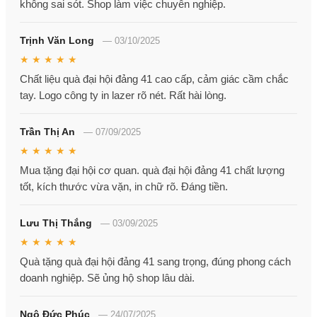
không sai sót. Shop làm việc chuyên nghiệp.
Trịnh Văn Long
—
03/10/2025
★ ★ ★ ★ ★
Chất liệu quà đại hội đảng 41 cao cấp, cảm giác cầm chắc
tay. Logo công ty in lazer rõ nét. Rất hài lòng.
Trần Thị An
—
07/09/2025
★ ★ ★ ★ ★
Mua tặng đại hội cơ quan. quà đại hội đảng 41 chất lượng
tốt, kích thước vừa vặn, in chữ rõ. Đáng tiền.
Lưu Thị Thắng
—
03/09/2025
★ ★ ★ ★ ★
Quà tặng quà đại hội đảng 41 sang trọng, đúng phong cách
doanh nghiệp. Sẽ ủng hộ shop lâu dài.
Ngô Đức Phúc
—
24/07/2025