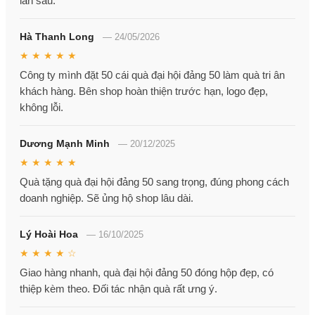
lần sau.
Hà Thanh Long
—
24/05/2026
★ ★ ★ ★ ★
Công ty mình đặt 50 cái quà đại hội đảng 50 làm quà tri ân
khách hàng. Bên shop hoàn thiện trước hạn, logo đẹp,
không lỗi.
Dương Mạnh Minh
—
20/12/2025
★ ★ ★ ★ ★
Quà tặng quà đại hội đảng 50 sang trọng, đúng phong cách
doanh nghiệp. Sẽ ủng hộ shop lâu dài.
Lý Hoài Hoa
—
16/10/2025
★ ★ ★ ★ ☆
Giao hàng nhanh, quà đại hội đảng 50 đóng hộp đẹp, có
thiệp kèm theo. Đối tác nhận quà rất ưng ý.