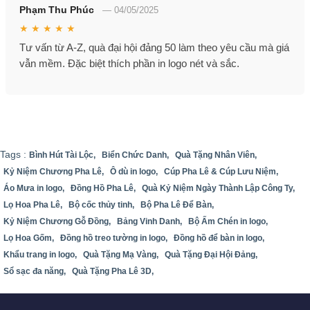
Phạm Thu Phúc
—
04/05/2025
★ ★ ★ ★ ★
Tư vấn từ A-Z, quà đại hội đảng 50 làm theo yêu cầu mà giá
vẫn mềm. Đặc biệt thích phần in logo nét và sắc.
Tags :
Bình Hút Tài Lộc,
Biển Chức Danh,
Quà Tặng Nhân Viên,
Kỷ Niệm Chương Pha Lê,
Ô dù in logo,
Cúp Pha Lê & Cúp Lưu Niệm,
Áo Mưa in logo,
Đồng Hồ Pha Lê,
Quà Kỷ Niệm Ngày Thành Lập Công Ty,
Lọ Hoa Pha Lê,
Bộ cốc thủy tinh,
Bộ Pha Lê Để Bàn,
Kỷ Niệm Chương Gỗ Đồng,
Bảng Vinh Danh,
Bộ Ấm Chén in logo,
Lọ Hoa Gốm,
Đồng hồ treo tường in logo,
Đồng hồ để bàn in logo,
Khẩu trang in logo,
Quà Tặng Mạ Vàng,
Quà Tặng Đại Hội Đảng,
Sổ sạc đa năng,
Quà Tặng Pha Lê 3D,