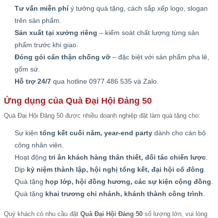
Tư vấn miễn phí
ý tưởng quà tặng, cách sắp xếp logo, slogan
trên sản phẩm.
Sản xuất tại xưởng riêng
– kiểm soát chất lượng từng sản
phẩm trước khi giao.
Đóng gói cẩn thận chống vỡ
– đặc biệt với sản phẩm pha lê,
gốm sứ.
Hỗ trợ 24/7
qua hotline 0977 486 535 và Zalo.
Ứng dụng của Quà Đại Hội Đảng 50
Quà Đại Hội Đảng 50 được nhiều doanh nghiệp đặt làm quà tặng cho:
Sự kiện
tổng kết cuối năm, year-end party
dành cho cán bộ
công nhân viên.
Hoạt động
tri ân khách hàng thân thiết, đối tác chiến lược
.
Dịp
kỷ niệm thành lập, hội nghị tổng kết, đại hội cổ đông
.
Quà tặng
họp lớp, hội đồng hương, các sự kiện cộng đồng
.
Quà tặng
khai trương chi nhánh, khánh thành công trình
.
Quý khách có nhu cầu đặt
Quà Đại Hội Đảng 50
số lượng lớn, vui lòng