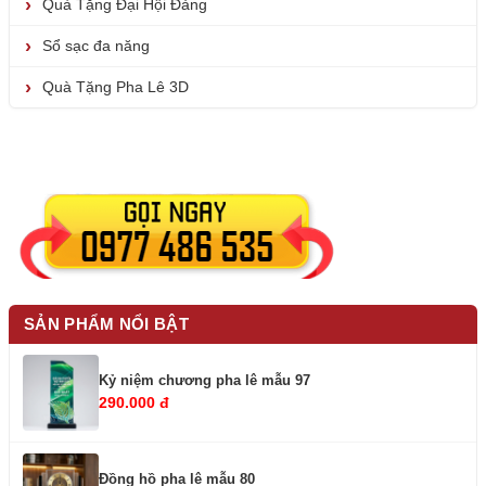
Quà Tặng Đại Hội Đảng
Sổ sạc đa năng
Quà Tặng Pha Lê 3D
SẢN PHẨM NỔI BẬT
Kỷ niệm chương pha lê mẫu 97
290.000 đ
Đồng hồ pha lê mẫu 80