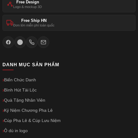
Free Design
Logo & mockup 3D
Free Ship HN
Đơn lớn miễn phí toàn quốc
DANH MỤC SẢN PHẨM
Biển Chức Danh
Bình Hút Tài Lộc
Quà Tặng Nhân Viên
Kỷ Niệm Chương Pha Lê
Cúp Pha Lê & Cúp Lưu Niệm
Ô dù in logo