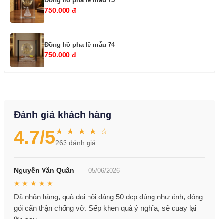
Đồng hồ pha lê mẫu 75
750.000 đ
Đồng hồ pha lê mẫu 74
750.000 đ
Đánh giá khách hàng
★ ★ ★ ★ ☆
4.7
/5
263
đánh giá
Nguyễn Văn Quân
—
05/06/2026
★ ★ ★ ★ ★
Đã nhận hàng, quà đại hội đảng 50 đẹp đúng như ảnh, đóng
gói cẩn thận chống vỡ. Sếp khen quà ý nghĩa, sẽ quay lại