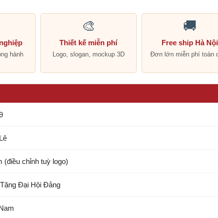
🎨
🚚
 nghiệp
Thiết kế miễn phí
Free ship Hà Nộ
ồng hành
Logo, slogan, mockup 3D
Đơn lớn miễn phí toàn 
9
Lê
 (điều chỉnh tuỳ logo)
Tặng Đại Hội Đảng
 Nam