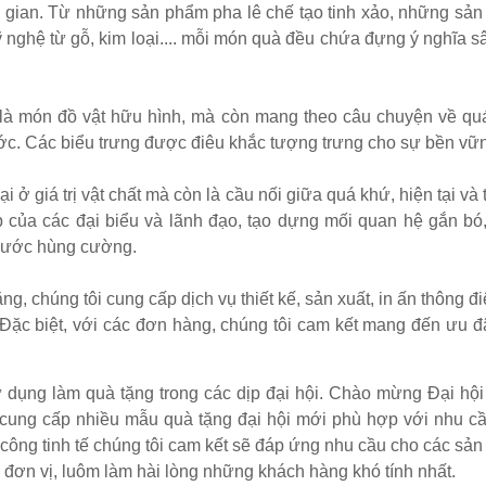
ời gian. Từ những sản phẩm pha lê chế tạo tinh xảo, những sả
ghệ từ gỗ, kim loại.... mỗi món quà đều chứa đựng ý nghĩa s
 món đồ vật hữu hình, mà còn mang theo câu chuyện về quá
ớc. Các biểu trưng được điêu khắc tượng trưng cho sự bền vững
ở giá trị vật chất mà còn là cầu nối giữa quá khứ, hiện tại và
 của các đại biểu và lãnh đạo, tạo dựng mối quan hệ gắn bó
 nước hùng cường.
, chúng tôi cung cấp dịch vụ thiết kế, sản xuất, in ấn thông đi
 Đặc biệt, với các đơn hàng, chúng tôi cam kết mang đến ưu đ
 dụng làm quà tặng trong các dịp đại hội. Chào mừng Đại hộ
 cung cấp nhiều mẫu
quà tặng đại hội
mới phù hợp với nhu c
a công tinh tế chúng tôi cam kết sẽ đáp ứng nhu cầu cho các sả
 đơn vị, luôm
làm hài lòng những khách hàng khó tính nhất.