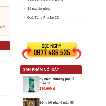
Sổ sạc đa năng
Quà Tặng Pha Lê 3D
i
quốc
SẢN PHẨM NỔI BẬT
Kỷ niệm chương pha lê
mẫu 97
290.000 đ
Đồng hồ pha lê mẫu 80