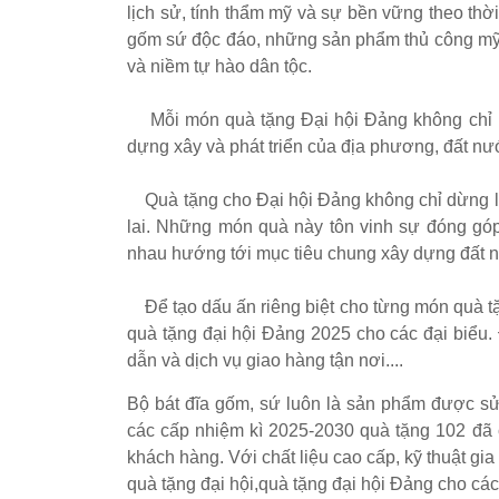
lịch sử, tính thẩm mỹ và sự bền vững theo th
gốm sứ độc đáo, những sản phẩm thủ công mỹ n
và niềm tự hào dân tộc.
Mỗi món quà tặng Đại hội Đảng không chỉ là
dựng xây và phát triển của địa phương, đất nư
Quà tặng cho Đại hội Đảng không chỉ dừng lại 
lai. Những món quà này tôn vinh sự đóng góp
nhau hướng tới mục tiêu chung xây dựng đất
Để tạo dấu ấn riêng biệt cho từng món quà tặng
quà tặng đại hội Đảng 2025 cho các đại biểu.
dẫn và dịch vụ giao hàng tận nơi....
Bộ bát đĩa gốm, sứ luôn là sản phẩm được sử
các cấp nhiệm kì 2025-2030 quà tặng 102 đã
khách hàng. Với chất liệu cao cấp, kỹ thuật gi
quà tặng đại hội,
quà tặng đại hội Đảng
cho các