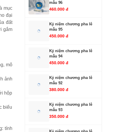
mẫu 96
và mục
460.000 đ
ho đại
ủa đất
Kỷ niệm chương pha lê
ửi gắm
mẫu 95
450.000 đ
Kỷ niệm chương pha lê
mẫu 94
450.000 đ
ng, mô
Kỷ niệm chương pha lê
nh ảnh
mẫu 92
380.000 đ
ới hộp
Kỷ niệm chương pha lê
c biểu
mẫu 93
350.000 đ
: tính
Kỷ niệm chương pha lê