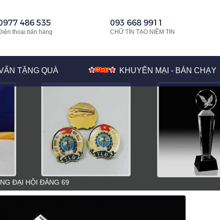
0977 486 535
093 668 9911
Điện thoại bán hàng
CHỮ TÍN TẠO NIỀM TIN
VẤN TẶNG QUÀ
KHUYẾN MẠI - BÁN CHẠY
NG ĐẠI HỘI ĐẢNG 69