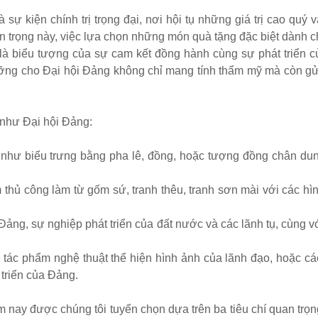
 kiện chính trị trọng đại, nơi hội tụ những giá trị cao quý 
an trọng này, việc lựa chọn những món quà tặng đặc biệt dành c
 là biểu tượng của sự cam kết đồng hành cùng sự phát triển c
ng cho Đại hội Đảng không chỉ mang tính thẩm mỹ mà còn g
như Đại hội Đảng:
hư biểu trưng bằng pha lê, đồng, hoặc tượng đồng chân du
ủ công làm từ gốm sứ, tranh thêu, tranh sơn mài với các hì
Đảng, sự nghiệp phát triển của đất nước và các lãnh tụ, cùng v
tác phẩm nghệ thuật thể hiện hình ảnh của lãnh đạo, hoặc cá
 triển của Đảng.
y được chúng tôi tuyển chọn dựa trên ba tiêu chí quan trọng