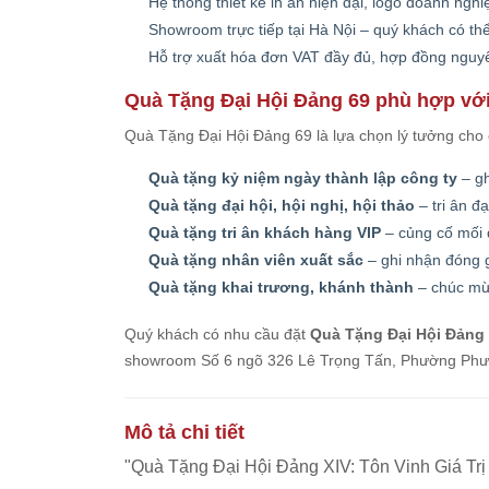
Hệ thống thiết kế in ấn hiện đại, logo doanh ngh
Showroom trực tiếp tại Hà Nội – quý khách có th
Hỗ trợ xuất hóa đơn VAT đầy đủ, hợp đồng nguy
Quà Tặng Đại Hội Đảng 69 phù hợp với
Quà Tặng Đại Hội Đảng 69 là lựa chọn lý tưởng cho 
Quà tặng kỷ niệm ngày thành lập công ty
– gh
Quà tặng đại hội, hội nghị, hội thảo
– tri ân đạ
Quà tặng tri ân khách hàng VIP
– củng cố mối 
Quà tặng nhân viên xuất sắc
– ghi nhận đóng g
Quà tặng khai trương, khánh thành
– chúc mừ
Quý khách có nhu cầu đặt
Quà Tặng Đại Hội Đảng
showroom Số 6 ngõ 326 Lê Trọng Tấn, Phường Phương
Mô tả chi tiết
"
Quà Tặng Đại Hội Đảng
XIV: Tôn Vinh Giá Trị