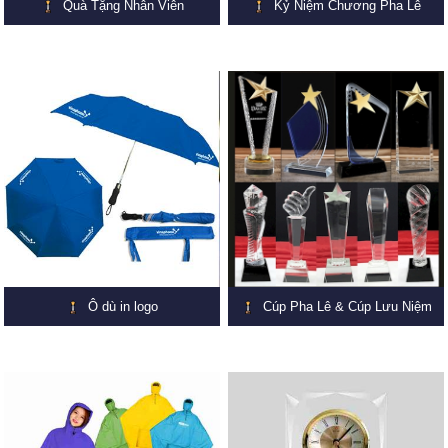
Quà Tặng Nhân Viên
Kỷ Niệm Chương Pha Lê
Ô dù in logo
Cúp Pha Lê & Cúp Lưu Niệm