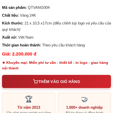
Mã sản phẩm:
QTVANG004
Chất liệu:
Vàng 24K
Kích thước:
21 x 10,5 x17cm
(điều chỉnh tuỳ logo và yêu cầu của
quý khách)
Xuất xứ:
Việt Nam
Thời gian hoàn thành:
Theo yêu cầu khách hàng
Giá: 2.200.000 đ
★ Khuyến mại: Miễn phí tư vấn - thiết kế - in logo - giao hàng
nội thành
THÊM VÀO GIỎ HÀNG
🏆
🤝
Từ năm 2013
1.000+ doanh nghiệp
13+ năm trong ngành quà tặng
Đã tin dùng và đồng hành