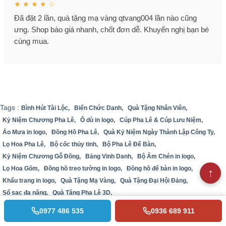
★ ★ ★ ★ ☆
Đã đặt 2 lần, quà tặng mạ vàng qtvang004 lần nào cũng
ưng. Shop báo giá nhanh, chốt đơn dễ. Khuyến nghị bạn bè
cùng mua.
Tags :
Bình Hút Tài Lộc,
Biển Chức Danh,
Quà Tặng Nhân Viên,
Kỷ Niệm Chương Pha Lê,
Ô dù in logo,
Cúp Pha Lê & Cúp Lưu Niệm,
Áo Mưa in logo,
Đồng Hồ Pha Lê,
Quà Kỷ Niệm Ngày Thành Lập Công Ty,
Lọ Hoa Pha Lê,
Bộ cốc thủy tinh,
Bộ Pha Lê Để Bàn,
Kỷ Niệm Chương Gỗ Đồng,
Bảng Vinh Danh,
Bộ Ấm Chén in logo,
Lọ Hoa Gốm,
Đồng hồ treo tường in logo,
Đồng hồ để bàn in logo,
Khẩu trang in logo,
Quà Tặng Mạ Vàng,
Quà Tặng Đại Hội Đảng,
Sổ sạc đa năng,
Quà Tặng Pha Lê 3D,
0977 486 535
0936 689 911