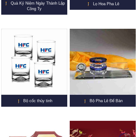
Quà Kỷ Niệm Ngày Thành Lập
Lọ Hoa Pha Lê
Công Ty
Bộ cốc thủy tinh
Bộ Pha Lê Để Bàn