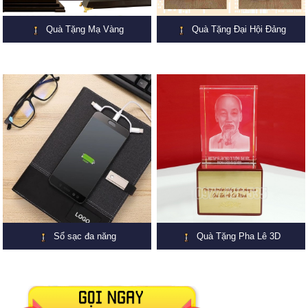
Quà Tặng Mạ Vàng
Quà Tặng Đại Hội Đảng
Sổ sạc đa năng
Quà Tặng Pha Lê 3D