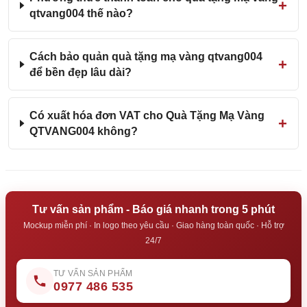
qtvang004 thế nào?
Cách bảo quản quà tặng mạ vàng qtvang004
để bền đẹp lâu dài?
Có xuất hóa đơn VAT cho Quà Tặng Mạ Vàng
QTVANG004 không?
Tư vấn sản phẩm - Báo giá nhanh trong 5 phút
Mockup miễn phí · In logo theo yêu cầu · Giao hàng toàn quốc · Hỗ trợ
24/7
TƯ VẤN SẢN PHẨM
0977 486 535