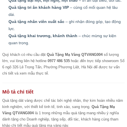
Quà tặng đại hội, hội nghị, hội thảo
– tri ân đại biểu, đối tác.
Quà tặng tri ân khách hàng VIP
– củng cố mối quan hệ lâu
dài.
Quà tặng nhân viên xuất sắc
– ghi nhận đóng góp, tạo động
lực.
Quà tặng khai trương, khánh thành
– chúc mừng sự kiện
quan trọng.
Quý khách có nhu cầu đặt
Quà Tặng Mạ Vàng QTVANG004
số lượng
lớn, vui lòng liên hệ hotline
0977 486 535
hoặc đến trực tiếp showroom Số
6 ngõ 326 Lê Trọng Tấn, Phường Phương Liệt, Hà Nội để được tư vấn
chi tiết và xem mẫu thực tế.
Mô tả chi tiết
Quà tặng dát vàng được chế tác bởi nghệ nhân, thợ kim hoàn nhiều năm
kinh nghiệm, với thiết kế tinh tế, tinh xảo, sang trọng.
Quà Tặng Mạ
Vàng QTVANG004
là 1 trong những mẫu quà tặng mang nhiều ý nghĩa
dành tặng cho Doanh nghiệp, tặng sếp, đối tác, khách hàng cùng tham
khảo chi tiết mẫu quà tặng mạ vàng này.