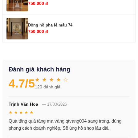
750.000 đ
Đồng hồ pha lê mẫu 74
750.000 đ
Đánh giá khách hàng
★ ★ ★ ★ ☆
4.7
/5
120
đánh giá
Trịnh Văn Hoa
—
17/03/2026
★ ★ ★ ★ ★
Quà tặng quà tặng mạ vàng qtvang004 sang trọng, đúng
phong cách doanh nghiệp. Sẽ ủng hộ shop lâu dài.