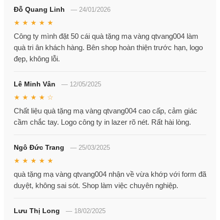
Đỗ Quang Linh
—
24/01/2026
★ ★ ★ ★ ★
Công ty mình đặt 50 cái quà tặng mạ vàng qtvang004 làm
quà tri ân khách hàng. Bên shop hoàn thiện trước hạn, logo
đẹp, không lỗi.
Lê Minh Vân
—
12/05/2025
★ ★ ★ ★ ☆
Chất liệu quà tặng mạ vàng qtvang004 cao cấp, cảm giác
cầm chắc tay. Logo công ty in lazer rõ nét. Rất hài lòng.
Ngô Đức Trang
—
25/03/2025
★ ★ ★ ★ ★
quà tặng mạ vàng qtvang004 nhận về vừa khớp với form đã
duyệt, không sai sót. Shop làm việc chuyên nghiệp.
Lưu Thị Long
—
18/02/2025