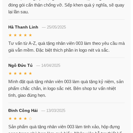
đóng gói cẩn thận chống vỡ. Sếp khen quà ý nghĩa, sẽ quay
lại lần sau.
Hà Thanh Linh
—
25/05/2025
★ ★ ★ ★ ★
Tư vấn từ A-Z, quà tặng nhân viên 003 làm theo yêu cầu mà
giá vẫn mềm. Đặc biệt thích phần in logo nét và sắc.
Ngô Đức Tú
—
14/04/2025
★ ★ ★ ★ ★
Mình đặt quà tặng nhân viên 003 làm quà tặng kỷ niệm, sản
phẩm chắc chắn, in logo sắc nét. Bên shop tư vấn nhiệt
tình, giao đúng hẹn.
Đinh Công Hải
—
13/03/2025
★ ★ ★ ★ ☆
Sản phẩm quà tặng nhân viên 003 làm tinh xảo, hộp đựng