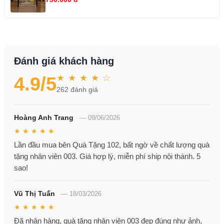
Đánh giá khách hàng
★ ★ ★ ★ ☆
4.9
/5
262
đánh giá
Hoàng Anh Trang
—
09/06/2026
★ ★ ★ ★ ★
Lần đầu mua bên Quà Tặng 102, bất ngờ về chất lượng quà
tặng nhân viên 003. Giá hợp lý, miễn phí ship nội thành. 5
sao!
Vũ Thị Tuấn
—
18/03/2026
★ ★ ★ ★ ★
Đã nhận hàng, quà tặng nhân viên 003 đẹp đúng như ảnh,