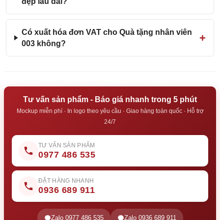
đẹp lâu dài?
Có xuất hóa đơn VAT cho Quà tặng nhân viên
003 không?
Tư vấn sản phẩm - Báo giá nhanh trong 5 phút
Mockup miễn phí · In logo theo yêu cầu · Giao hàng toàn quốc · Hỗ trợ
24/7
TƯ VẤN SẢN PHẨM
0977 486 535
ĐẶT HÀNG NHANH
0936 689 911
Zalo 0977 486 535
Zalo 0936 689 911