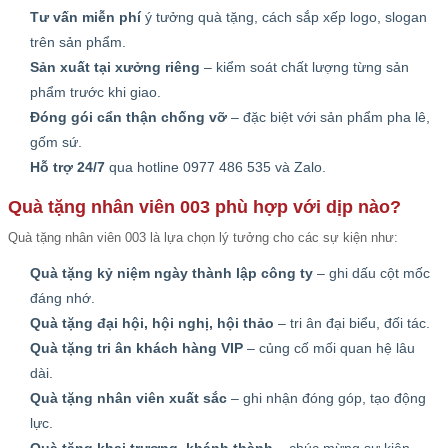
Tư vấn miễn phí
ý tưởng quà tặng, cách sắp xếp logo, slogan
trên sản phẩm.
Sản xuất tại xưởng riêng
– kiểm soát chất lượng từng sản
phẩm trước khi giao.
Đóng gói cẩn thận chống vỡ
– đặc biệt với sản phẩm pha lê,
gốm sứ.
Hỗ trợ 24/7
qua hotline 0977 486 535 và Zalo.
Quà tặng nhân viên 003 phù hợp với dịp nào?
Quà tặng nhân viên 003 là lựa chọn lý tưởng cho các sự kiện như:
Quà tặng kỷ niệm ngày thành lập công ty
– ghi dấu cột mốc
đáng nhớ.
Quà tặng đại hội, hội nghị, hội thảo
– tri ân đại biểu, đối tác.
Quà tặng tri ân khách hàng VIP
– củng cố mối quan hệ lâu
dài.
Quà tặng nhân viên xuất sắc
– ghi nhận đóng góp, tạo động
lực.