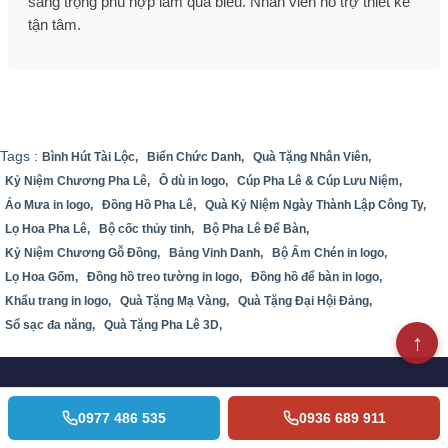
sang trọng phù hợp làm quà biếu. Nhân viên hỗ trợ thiết kế
tận tâm.
Tags :
Bình Hút Tài Lộc,
Biển Chức Danh,
Quà Tặng Nhân Viên,
Kỷ Niệm Chương Pha Lê,
Ô dù in logo,
Cúp Pha Lê & Cúp Lưu Niệm,
Áo Mưa in logo,
Đồng Hồ Pha Lê,
Quà Kỷ Niệm Ngày Thành Lập Công Ty,
Lọ Hoa Pha Lê,
Bộ cốc thủy tinh,
Bộ Pha Lê Để Bàn,
Kỷ Niệm Chương Gỗ Đồng,
Bảng Vinh Danh,
Bộ Ấm Chén in logo,
Lọ Hoa Gốm,
Đồng hồ treo tường in logo,
Đồng hồ để bàn in logo,
Khẩu trang in logo,
Quà Tặng Mạ Vàng,
Quà Tặng Đại Hội Đảng,
Sổ sạc đa năng,
Quà Tặng Pha Lê 3D,
0977 486 535
0936 689 911