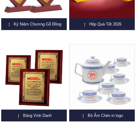
Kỷ Niệm Chương Gỗ Đồng
Hộp Quà Tết 2026
Bảng Vinh Danh
Bộ Ấm Chén in logo