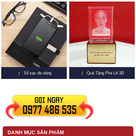
Sổ sạc đa năng
Quà Tặng Pha Lê 3D
DANH MỤC SẢN PHẨM