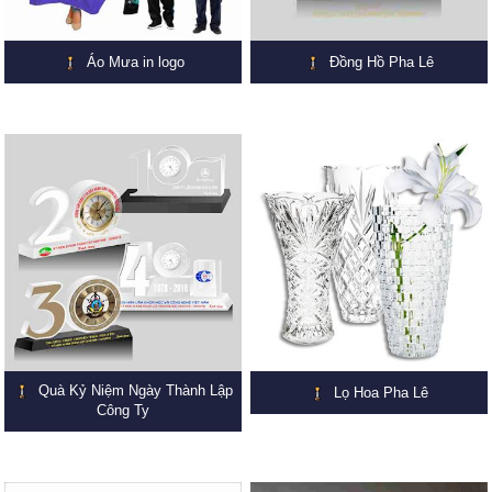
Áo Mưa in logo
Đồng Hồ Pha Lê
Quà Kỷ Niệm Ngày Thành Lập
Lọ Hoa Pha Lê
Công Ty