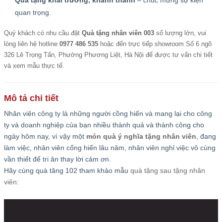
Quà tặng khai trương, khánh thành
– chúc mừng sự kiện
quan trọng.
Quý khách có nhu cầu đặt
Quà tặng nhân viên 003
số lượng lớn, vui
lòng liên hệ hotline
0977 486 535
hoặc đến trực tiếp showroom Số 6 ngõ
326 Lê Trọng Tấn, Phường Phương Liệt, Hà Nội để được tư vấn chi tiết
và xem mẫu thực tế.
Mô tả chi tiết
Nhân viên công ty là những người cồng hiến và mang lại cho công
ty và doanh nghiệp của bạn nhiều thành quả và thành công cho
ngày hôm nay, vì vậy một
món quà ý nghĩa tặng nhân viên
, đang
làm việc, nhân viên cống hiến lâu năm, nhân viên nghỉ việc vô cùng
vần thiết để tri ân thay lời cảm ơn.
Hãy cùng quà tăng 102 tham khảo mẫu
quà tặng sau tặng nhân
viên: