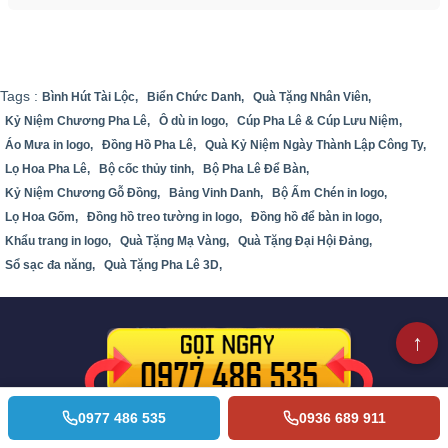
Tags :
Bình Hút Tài Lộc,
Biển Chức Danh,
Quà Tặng Nhân Viên,
Kỷ Niệm Chương Pha Lê,
Ô dù in logo,
Cúp Pha Lê & Cúp Lưu Niệm,
Áo Mưa in logo,
Đồng Hồ Pha Lê,
Quà Kỷ Niệm Ngày Thành Lập Công Ty,
Lọ Hoa Pha Lê,
Bộ cốc thủy tinh,
Bộ Pha Lê Để Bàn,
Kỷ Niệm Chương Gỗ Đồng,
Bảng Vinh Danh,
Bộ Ấm Chén in logo,
Lọ Hoa Gốm,
Đồng hồ treo tường in logo,
Đồng hồ để bàn in logo,
Khẩu trang in logo,
Quà Tặng Mạ Vàng,
Quà Tặng Đại Hội Đảng,
Sổ sạc đa năng,
Quà Tặng Pha Lê 3D,
0977 486 535
0936 689 911