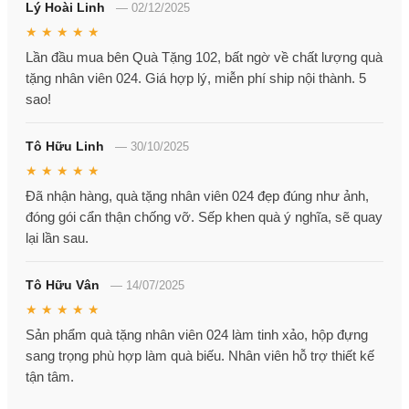
Lý Hoài Linh
—
02/12/2025
★ ★ ★ ★ ★
Lần đầu mua bên Quà Tặng 102, bất ngờ về chất lượng quà
tặng nhân viên 024. Giá hợp lý, miễn phí ship nội thành. 5
sao!
Tô Hữu Linh
—
30/10/2025
★ ★ ★ ★ ★
Đã nhận hàng, quà tặng nhân viên 024 đẹp đúng như ảnh,
đóng gói cẩn thận chống vỡ. Sếp khen quà ý nghĩa, sẽ quay
lại lần sau.
Tô Hữu Vân
—
14/07/2025
★ ★ ★ ★ ★
Sản phẩm quà tặng nhân viên 024 làm tinh xảo, hộp đựng
sang trọng phù hợp làm quà biếu. Nhân viên hỗ trợ thiết kế
tận tâm.