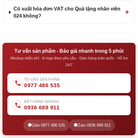
Có xuất hóa đơn VAT cho Quà tặng nhân viên
024 không?
Tư vấn sản phẩm - Báo giá nhanh trong 5 phút
Mockup miễn phí · In logo theo yêu cầu · Giao hàng toàn quốc · Hỗ trợ
24/7
TƯ VẤN SẢN PHẨM
0977 486 535
ĐẶT HÀNG NHANH
0936 689 911
Zalo 0977 486 535
Zalo 0936 689 911