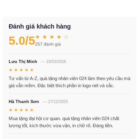
Đánh giá khách hàng
★ ★ ★ ★ ☆
5.0
/5
257
đánh giá
Lưu Thị Minh
—
19/03/2026
★ ★ ★ ★ ★
Tư vấn từ A-Z, quà tặng nhân viên 024 làm theo yêu cầu mà
giá vẫn mềm. Đặc biệt thích phần in logo nét và sắc.
Hà Thanh Sơn
—
27/12/2025
★ ★ ★ ★ ★
Mua tặng đại hội cơ quan. quà tặng nhân viên 024 chất
lượng tốt, kích thước vừa vặn, in chữ rõ. Đáng tiền.