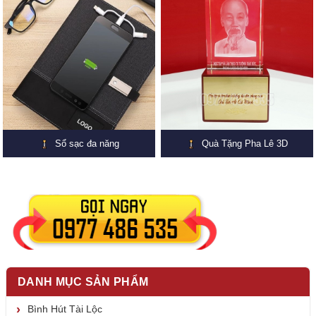
Sổ sạc đa năng
Quà Tặng Pha Lê 3D
DANH MỤC SẢN PHẨM
Bình Hút Tài Lộc