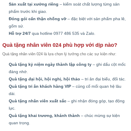
Sản xuất tại xưởng riêng
– kiểm soát chất lượng từng sản
phẩm trước khi giao.
Đóng gói cẩn thận chống vỡ
– đặc biệt với sản phẩm pha lê,
gốm sứ.
Hỗ trợ 24/7
qua hotline 0977 486 535 và Zalo.
Quà tặng nhân viên 024 phù hợp với dịp nào?
Quà tặng nhân viên 024 là lựa chọn lý tưởng cho các sự kiện như:
Quà tặng kỷ niệm ngày thành lập công ty
– ghi dấu cột mốc
đáng nhớ.
Quà tặng đại hội, hội nghị, hội thảo
– tri ân đại biểu, đối tác.
Quà tặng tri ân khách hàng VIP
– củng cố mối quan hệ lâu
dài.
Quà tặng nhân viên xuất sắc
– ghi nhận đóng góp, tạo động
lực.
Quà tặng khai trương, khánh thành
– chúc mừng sự kiện
quan trọng.