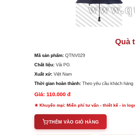
Quà t
Mã sản phẩm:
QTNV029
Chất liệu:
Vải PG
Xuất xứ:
Việt Nam
Thời gian hoàn thành:
Theo yêu cầu khách hàng
Giá: 110.000 đ
★ Khuyến mại: Miễn phí tư vấn - thiết kế - in lo
THÊM VÀO GIỎ HÀNG