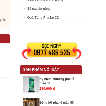
Sổ sạc đa năng
i
Quà Tặng Pha Lê 3D
quốc
SẢN PHẨM NỔI BẬT
Kỷ niệm chương pha lê
mẫu 97
290.000 đ
Đồng hồ pha lê mẫu 80