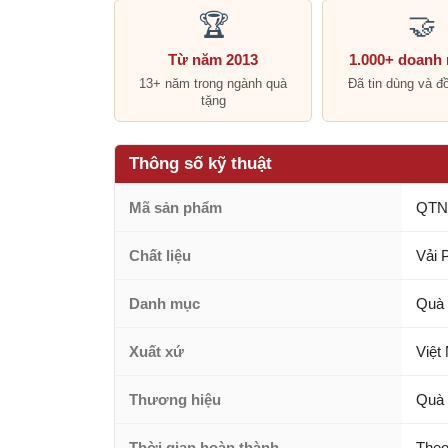
🏆
🤝
Từ năm 2013
1.000+ doanh
13+ năm trong ngành quà
Đã tin dùng và đ
tặng
Thông số kỹ thuật
Mã sản phẩm
QTN
Chất liệu
Vải 
Danh mục
Quà 
Xuất xứ
Việt
Thương hiệu
Quà 
Thời gian hoàn thành
Theo