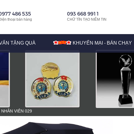
0977 486 535
093 668 9911
Điện thoại bán hàng
CHỮ TÍN TẠO NIỀM TIN
VẤN TẶNG QUÀ
KHUYẾN MẠI - BÁN CHẠY
 NHÂN VIÊN 029