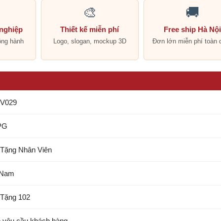
🎨
🚚
 nghiệp
Thiết kế miễn phí
Free ship Hà Nộ
ồng hành
Logo, slogan, mockup 3D
Đơn lớn miễn phí toàn 
V029
PG
Tặng Nhân Viên
 Nam
Tặng 102
 yêu cầu khách hàng