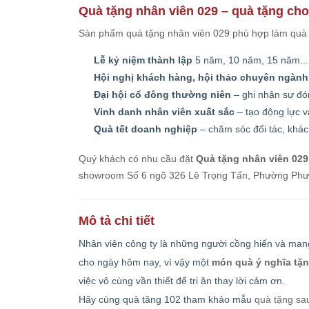
Quà tặng nhân viên 029 – quà tặng ch
Sản phẩm quà tặng nhân viên 029 phù hợp làm quà t
Lễ kỷ niệm thành lập
5 năm, 10 năm, 15 năm... 
Hội nghị khách hàng, hội thảo chuyên ngành
Đại hội cổ đông thường niên
– ghi nhận sự đó
Vinh danh nhân viên xuất sắc
– tạo động lực v
Quà tết doanh nghiệp
– chăm sóc đối tác, khác
Quý khách có nhu cầu đặt
Quà tặng nhân viên 029
showroom Số 6 ngõ 326 Lê Trọng Tấn, Phường Phương
Mô tả chi tiết
Nhân viên công ty là những người cồng hiến và mang
cho ngày hôm nay, vì vậy một
món quà ý nghĩa tặn
việc vô cùng vần thiết để tri ân thay lời cảm ơn.
Hãy cùng quà tăng 102 tham khảo mẫu
quà tặng sa