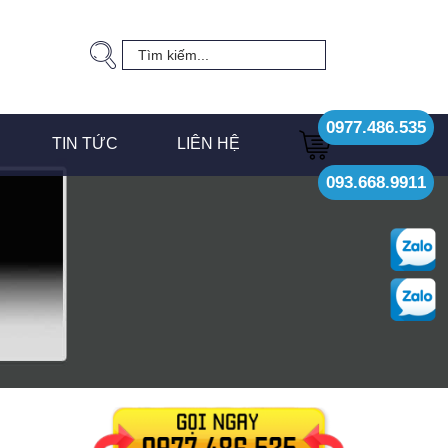
0977.486.535
TIN TỨC
LIÊN HỆ
093.668.9911