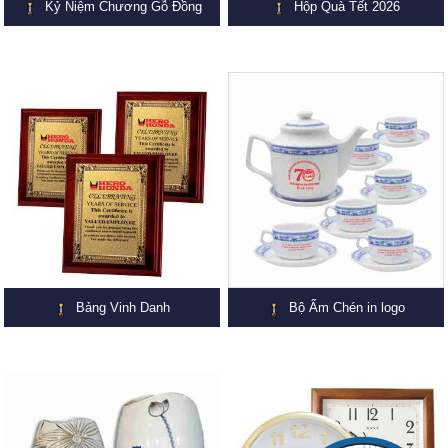
Kỷ Niệm Chương Gỗ Đồng
Hộp Quà Tết 2026
Bảng Vinh Danh
Bộ Ấm Chén in logo