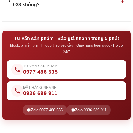
038 không?
Tư vấn sản phẩm - Báo giá nhanh trong 5 phút
Mockup miễn phí · In logo theo yêu cầu · Giao hàng toàn quốc · Hỗ trợ
24/7
TƯ VẤN SẢN PHẨM
0977 486 535
ĐẶT HÀNG NHANH
0936 689 911
Zalo 0977 486 535
Zalo 0936 689 911