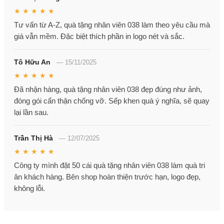
★ ★ ★ ★ ★
Tư vấn từ A-Z, quà tặng nhân viên 038 làm theo yêu cầu mà
giá vẫn mềm. Đặc biệt thích phần in logo nét và sắc.
Tô Hữu An
—
15/11/2025
★ ★ ★ ★ ★
Đã nhận hàng, quà tặng nhân viên 038 đẹp đúng như ảnh,
đóng gói cẩn thận chống vỡ. Sếp khen quà ý nghĩa, sẽ quay
lại lần sau.
Trần Thị Hà
—
12/07/2025
★ ★ ★ ★ ★
Công ty mình đặt 50 cái quà tặng nhân viên 038 làm quà tri
ân khách hàng. Bên shop hoàn thiện trước hạn, logo đẹp,
không lỗi.