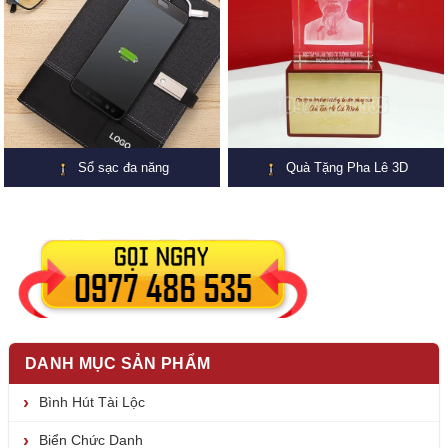
Sổ sạc đa năng
Quà Tặng Pha Lê 3D
DANH MỤC SẢN PHẨM
Bình Hút Tài Lộc
Biển Chức Danh