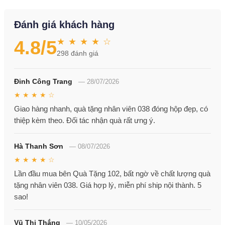
Đánh giá khách hàng
★ ★ ★ ★ ☆
4.8
/5
298
đánh giá
Đinh Công Trang
—
28/07/2026
★ ★ ★ ★ ☆
Giao hàng nhanh, quà tặng nhân viên 038 đóng hộp đẹp, có
thiệp kèm theo. Đối tác nhận quà rất ưng ý.
Hà Thanh Sơn
—
08/07/2026
★ ★ ★ ★ ☆
Lần đầu mua bên Quà Tặng 102, bất ngờ về chất lượng quà
tặng nhân viên 038. Giá hợp lý, miễn phí ship nội thành. 5
sao!
Vũ Thị Thắng
—
10/05/2026