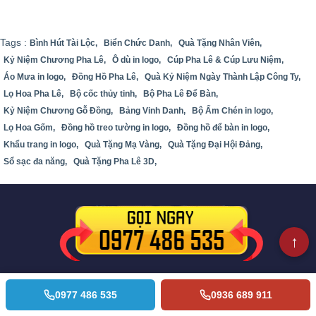
Tags :
Bình Hút Tài Lộc,
Biển Chức Danh,
Quà Tặng Nhân Viên,
Kỷ Niệm Chương Pha Lê,
Ô dù in logo,
Cúp Pha Lê & Cúp Lưu Niệm,
Áo Mưa in logo,
Đồng Hồ Pha Lê,
Quà Kỷ Niệm Ngày Thành Lập Công Ty,
Lọ Hoa Pha Lê,
Bộ cốc thủy tinh,
Bộ Pha Lê Để Bàn,
Kỷ Niệm Chương Gỗ Đồng,
Bảng Vinh Danh,
Bộ Ấm Chén in logo,
Lọ Hoa Gốm,
Đồng hồ treo tường in logo,
Đồng hồ để bàn in logo,
Khẩu trang in logo,
Quà Tặng Mạ Vàng,
Quà Tặng Đại Hội Đảng,
Sổ sạc đa năng,
Quà Tặng Pha Lê 3D,
0977 486 535
0936 689 911
Quà Tặng 102