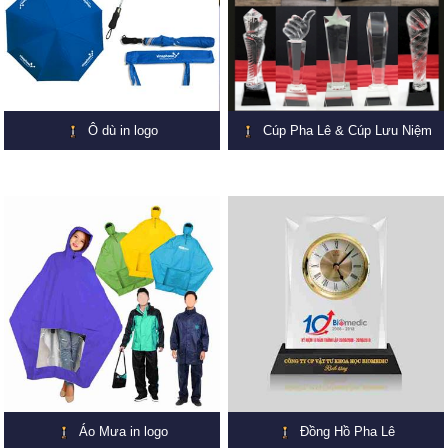
Ô dù in logo
Cúp Pha Lê & Cúp Lưu Niệm
Áo Mưa in logo
Đồng Hồ Pha Lê