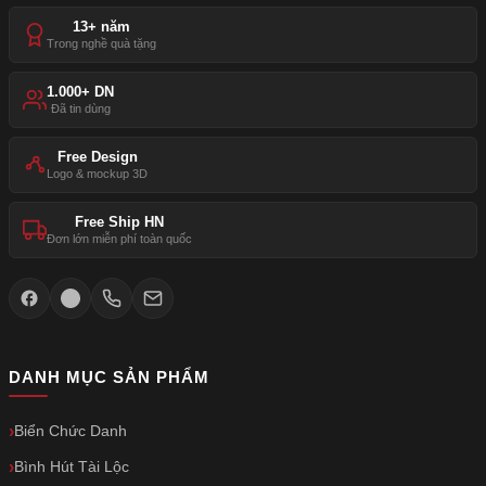
13+ năm
Trong nghề quà tặng
1.000+ DN
Đã tin dùng
Free Design
Logo & mockup 3D
Free Ship HN
Đơn lớn miễn phí toàn quốc
DANH MỤC SẢN PHẨM
Biển Chức Danh
Bình Hút Tài Lộc