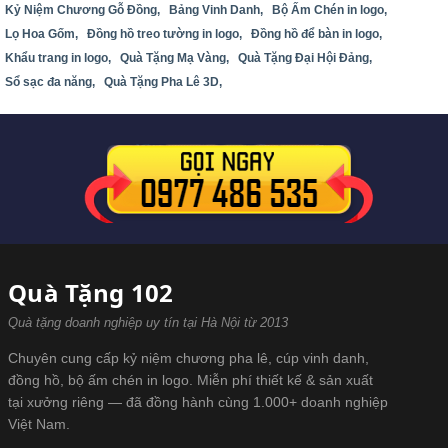
Kỷ Niệm Chương Gỗ Đồng,
Bảng Vinh Danh,
Bộ Ấm Chén in logo,
Lọ Hoa Gốm,
Đồng hồ treo tường in logo,
Đồng hồ để bàn in logo,
Khẩu trang in logo,
Quà Tặng Mạ Vàng,
Quà Tặng Đại Hội Đảng,
Sổ sạc đa năng,
Quà Tặng Pha Lê 3D,
Quà Tặng 102
Quà tặng doanh nghiệp uy tín tại Hà Nội từ 2013
Chuyên cung cấp kỷ niệm chương pha lê, cúp vinh danh,
đồng hồ, bộ ấm chén in logo. Miễn phí thiết kế & sản xuất
tại xưởng riêng — đã đồng hành cùng 1.000+ doanh nghiệp
Việt Nam.