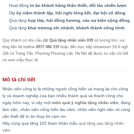
Hoạt động
tri ân khách hàng thân thiết, đối tác chiến lược
.
Dịp
kỷ niệm thành lập, hội nghị tổng kết, đại hội cổ đông
.
Quà tặng
họp lớp, hội đồng hương, các sự kiện cộng đồng
.
Quà tặng
khai trương chi nhánh, khánh thành công trình
.
Quý khách có nhu cầu đặt
Quà tặng nhân viên 039
số lượng lớn, vui
lòng liên hệ hotline
0977 486 535
hoặc đến trực tiếp showroom Số 6 ngõ
326 Lê Trọng Tấn, Phường Phương Liệt, Hà Nội để được tư vấn chi tiết
và xem mẫu thực tế.
Mô tả chi tiết
Nhân viên công ty là những người cồng hiến và mang lại cho công
ty và doanh nghiệp của bạn nhiều thành quả và thành công cho
ngày hôm nay, vì vậy một
món quà ý nghĩa tặng nhân viên
, đang
làm việc, nhân viên cống hiến lâu năm, nhân viên nghỉ việc vô cùng
vần thiết để tri ân thay lời cảm ơn.
Hãy cùng quà tăng 102 tham khảo mẫu
quà tặng sau tặng nhân
viên: