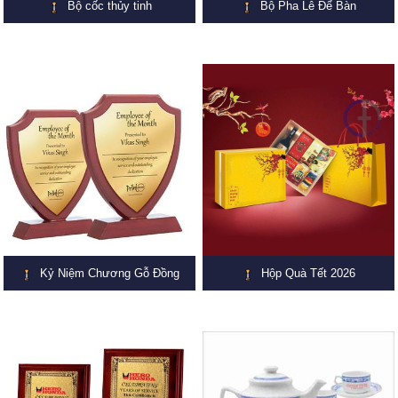
Bộ cốc thủy tinh
Bộ Pha Lê Để Bàn
Kỷ Niệm Chương Gỗ Đồng
Hộp Quà Tết 2026