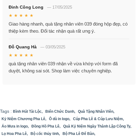
Đinh Công Long
—
17/05/2025
★ ★ ★ ★ ★
Giao hàng nhanh, quà tặng nhân viên 039 đóng hộp đẹp, có
thiệp kèm theo. Đối tác nhận quà rất ưng ý.
Đỗ Quang Hà
—
03/05/2025
★ ★ ★ ★ ★
quà tặng nhân viên 039 nhận về vừa khớp với form đã
duyệt, không sai sót. Shop làm việc chuyên nghiệp.
Tags :
Bình Hút Tài Lộc,
Biển Chức Danh,
Quà Tặng Nhân Viên,
Kỷ Niệm Chương Pha Lê,
Ô dù in logo,
Cúp Pha Lê & Cúp Lưu Niệm,
Áo Mưa in logo,
Đồng Hồ Pha Lê,
Quà Kỷ Niệm Ngày Thành Lập Công Ty,
Lọ Hoa Pha Lê,
Bộ cốc thủy tinh,
Bộ Pha Lê Để Bàn,