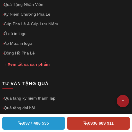
Quà Tặng Nhân Viên
Kỷ Niệm Chương Pha Lê
Cúp Pha Lê & Cúp Lưu Niệm
Ô dù in logo
Áo Mưa in logo
Đồng Hồ Pha Lê
→ Xem tất cả sản phẩm
TƯ VẤN TẶNG QUÀ
Quà tặng kỷ niệm thành lập
Quà tặng đại hội
Quà tặng hội nghị, hội thảo
0977 486 535
0936 689 911
Quà tặng công nhân