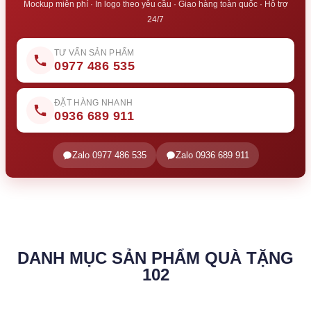
Mockup miễn phí · In logo theo yêu cầu · Giao hàng toàn quốc · Hỗ trợ
24/7
TƯ VẤN SẢN PHẨM
0977 486 535
ĐẶT HÀNG NHANH
0936 689 911
Zalo 0977 486 535
Zalo 0936 689 911
DANH MỤC SẢN PHẨM QUÀ TẶNG
102