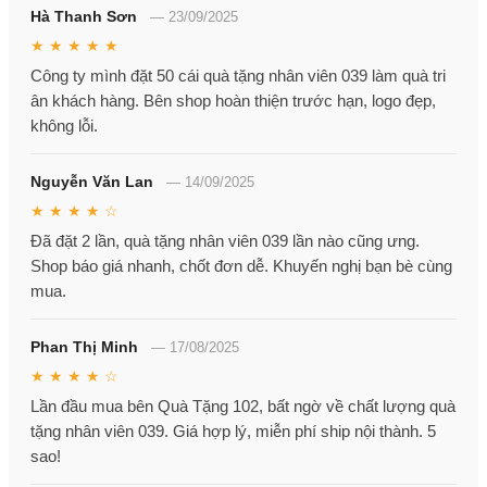
Hà Thanh Sơn
—
23/09/2025
★ ★ ★ ★ ★
Công ty mình đặt 50 cái quà tặng nhân viên 039 làm quà tri
ân khách hàng. Bên shop hoàn thiện trước hạn, logo đẹp,
không lỗi.
Nguyễn Văn Lan
—
14/09/2025
★ ★ ★ ★ ☆
Đã đặt 2 lần, quà tặng nhân viên 039 lần nào cũng ưng.
Shop báo giá nhanh, chốt đơn dễ. Khuyến nghị bạn bè cùng
mua.
Phan Thị Minh
—
17/08/2025
★ ★ ★ ★ ☆
Lần đầu mua bên Quà Tặng 102, bất ngờ về chất lượng quà
tặng nhân viên 039. Giá hợp lý, miễn phí ship nội thành. 5
sao!