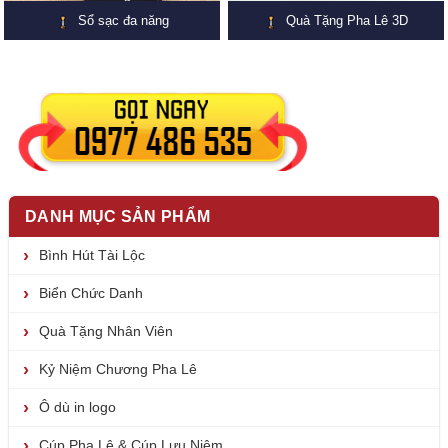
Sổ sạc đa năng
Quà Tặng Pha Lê 3D
DANH MỤC SẢN PHẨM
Bình Hút Tài Lộc
Biển Chức Danh
Quà Tặng Nhân Viên
Kỷ Niệm Chương Pha Lê
Ô dù in logo
Cúp Pha Lê & Cúp Lưu Niệm