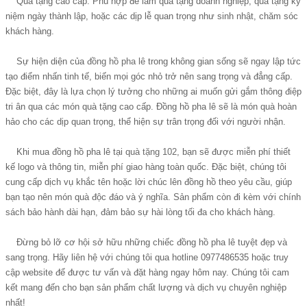
Quà tặng cao cấp: Phù hợp để làm quà tặng doanh nghiệp, quà tặng kỷ
niệm ngày thành lập, hoặc các dịp lễ quan trọng như sinh nhật, chăm sóc
khách hàng.
Sự hiện diện của
đồng hồ pha lê
trong không gian sống sẽ ngay lập tức
tạo điểm nhấn tinh tế, biến mọi góc nhỏ trở nên sang trọng và đẳng cấp.
Đặc biệt, đây là lựa chọn lý tưởng cho những ai muốn gửi gắm thông điệp
tri ân qua các món quà tặng cao cấp. Đồng hồ pha lê sẽ là món quà hoàn
hảo cho các dịp quan trọng, thể hiện sự trân trọng đối với người nhận.
Khi mua đồng hồ pha lê tại
quà tặng 102
, bạn sẽ được miễn phí thiết
kế logo và thông tin, miễn phí giao hàng toàn quốc. Đặc biệt, chúng tôi
cung cấp dịch vụ khắc tên hoặc lời chúc lên đồng hồ theo yêu cầu, giúp
bạn tạo nên món quà độc đáo và ý nghĩa. Sản phẩm còn đi kèm với chính
sách bảo hành dài hạn, đảm bảo sự hài lòng tối đa cho khách hàng.
Đừng bỏ lỡ cơ hội sở hữu những chiếc đồng hồ pha lê tuyệt đẹp và
sang trọng. Hãy liên hệ với chúng tôi qua hotline 0977486535 hoặc truy
cập website để được tư vấn và đặt hàng ngay hôm nay. Chúng tôi cam
kết mang đến cho bạn sản phẩm chất lượng và dịch vụ chuyên nghiệp
nhất!