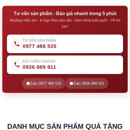
Tư vấn sản phẩm - Báo giá nhanh trong 5 phút
Mockup miễn phí · In logo theo yêu cầu · Giao hàng toàn quốc · Hỗ trợ
24/7
TƯ VẤN SẢN PHẨM
0977 486 535
ĐẶT HÀNG NHANH
0936 689 911
Zalo 0977 486 535
Zalo 0936 689 911
DANH MỤC SẢN PHẨM QUÀ TẶNG