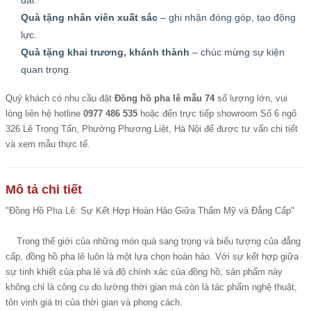
dài.
Quà tặng nhân viên xuất sắc
– ghi nhận đóng góp, tạo động
lực.
Quà tặng khai trương, khánh thành
– chúc mừng sự kiện
quan trọng.
Quý khách có nhu cầu đặt
Đồng hồ pha lê mẫu 74
số lượng lớn, vui
lòng liên hệ hotline
0977 486 535
hoặc đến trực tiếp showroom Số 6 ngõ
326 Lê Trọng Tấn, Phường Phương Liệt, Hà Nội để được tư vấn chi tiết
và xem mẫu thực tế.
Mô tả chi tiết
"
Đồng Hồ Pha Lê
: Sự Kết Hợp Hoàn Hảo Giữa Thẩm Mỹ và Đẳng Cấp"
Trong thế giới của những món quà sang trọng và biểu tượng của đẳng
cấp, đồng hồ pha lê luôn là một lựa chọn hoàn hảo. Với sự kết hợp giữa
sự tinh khiết của pha lê và độ chính xác của đồng hồ, sản phẩm này
không chỉ là công cụ đo lường thời gian mà còn là tác phẩm nghệ thuật,
tôn vinh giá trị của thời gian và phong cách.