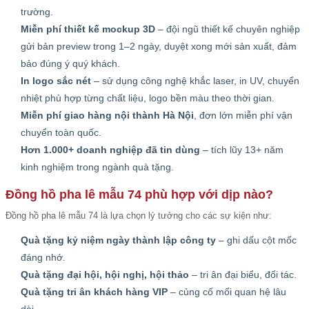
trường.
Miễn phí thiết kế mockup 3D
– đội ngũ thiết kế chuyên nghiệp
gửi bản preview trong 1–2 ngày, duyệt xong mới sản xuất, đảm
bảo đúng ý quý khách.
In logo sắc nét
– sử dụng công nghệ khắc laser, in UV, chuyển
nhiệt phù hợp từng chất liệu, logo bền màu theo thời gian.
Miễn phí giao hàng nội thành Hà Nội
, đơn lớn miễn phí vận
chuyển toàn quốc.
Hơn 1.000+ doanh nghiệp đã tin dùng
– tích lũy 13+ năm
kinh nghiệm trong ngành quà tặng.
Đồng hồ pha lê mẫu 74 phù hợp với dịp nào?
Đồng hồ pha lê mẫu 74 là lựa chọn lý tưởng cho các sự kiện như:
Quà tặng kỷ niệm ngày thành lập công ty
– ghi dấu cột mốc
đáng nhớ.
Quà tặng đại hội, hội nghị, hội thảo
– tri ân đại biểu, đối tác.
Quà tặng tri ân khách hàng VIP
– củng cố mối quan hệ lâu