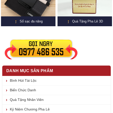
Sổ sạc đa năng
Quà Tặng Pha Lê 3D
DANH MỤC SẢN PHẨM
Bình Hút Tài Lộc
Biển Chức Danh
Quà Tặng Nhân Viên
Kỷ Niệm Chương Pha Lê