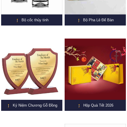
Bộ cốc thủy tinh
Bộ Pha Lê Để Bàn
Kỷ Niệm Chương Gỗ Đồng
Hộp Quà Tết 2026