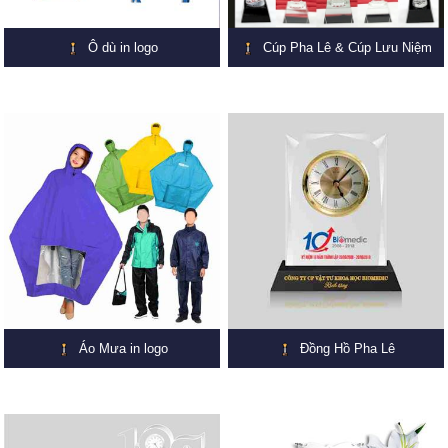
Ô dù in logo
Cúp Pha Lê & Cúp Lưu Niệm
Áo Mưa in logo
Đồng Hồ Pha Lê