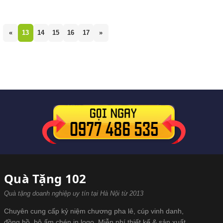
«
13
14
15
16
17
»
Quà Tặng 102
Quà tặng doanh nghiệp uy tín tại Hà Nội từ 2013
Chuyên cung cấp kỷ niệm chương pha lê, cúp vinh danh,
đồng hồ, bộ ấm chén in logo. Miễn phí thiết kế & sản xuất