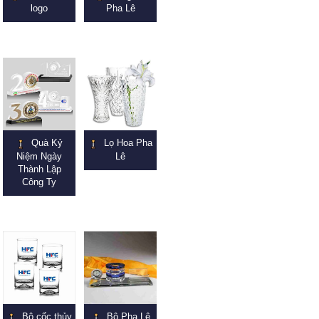
logo
Pha Lê
Quà Kỷ
Lọ Hoa Pha
Niệm Ngày
Lê
Thành Lập
Công Ty
Bộ cốc thủy
Bộ Pha Lê