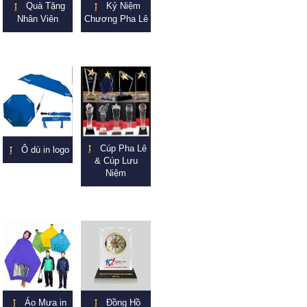
Quà Tặng
Kỷ Niệm
Nhân Viên
Chương Pha Lê
Cúp Pha Lê
Ô dù in logo
& Cúp Lưu
Niệm
Áo Mưa in
Đồng Hồ