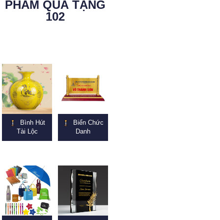
PHẨM QUÀ TẶNG
102
Bình Hút
Biển Chức
Tài Lộc
Danh