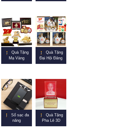
Quà Tặng
Quà Tặng
Mạ Vàng
Đại Hội Đảng
Sổ sạc đa
Quà Tặng
năng
Pha Lê 3D