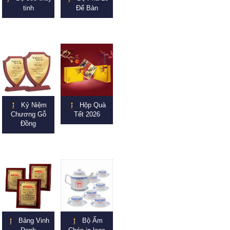
tinh
Để Bàn
Kỷ Niệm
Hộp Quà
Chương Gỗ
Tết 2026
Đồng
Bảng Vinh
Bộ Ấm