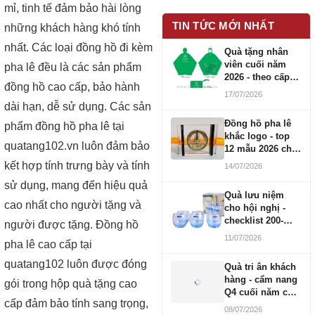
mỉ, tinh tế đảm bảo hài lòng
TIN TỨC MỚI NHẤT
những khách hàng khó tính
nhất. Các loại đồng hồ đi kèm
Quà tặng nhân
viên cuối năm
pha lê đều là các sản phẩm
2026 - theo cấp
đồng hồ cao cấp, bảo hành
bậc CBNV
17/07/2026
dài hạn, dễ sử dụng. Các sản
Đồng hồ pha lê
phẩm đồng hồ pha lê tại
khắc logo - top
quatang102.vn luôn đảm bảo
12 mẫu 2026 cho
doanh nghiệp
kết hợp tính trưng bày và tính
14/07/2026
sử dụng, mang đến hiệu quả
Quà lưu niệm
cao nhất cho người tặng và
cho hội nghị -
checklist 200-
người được tặng. Đồng hồ
1000 người
11/07/2026
pha lê cao cấp tại
quatang102 luôn được đóng
Quà tri ân khách
hàng - cẩm nang
gói trong hộp quà tặng cao
Q4 cuối năm cho
cấp đảm bảo tính sang trọng,
doanh nghiệp
08/07/2026