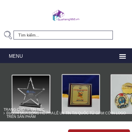
TRANG CHỦ
TIN TỨC
ĐỊA CHỈ MUA ĐỒNG HỒ PHA LÊ UY TÍN TẠI QUỐC TỬ GIÁM CÓ IN LOGO
TRÊN SẢN PHẨM