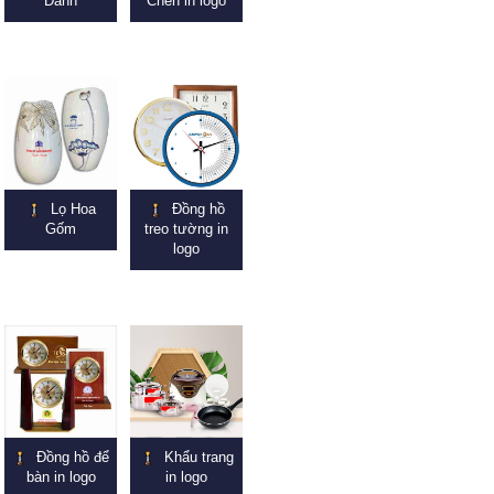
Danh
Chén in logo
Lọ Hoa
Đồng hồ
Gốm
treo tường in
logo
Đồng hồ để
Khẩu trang
bàn in logo
in logo