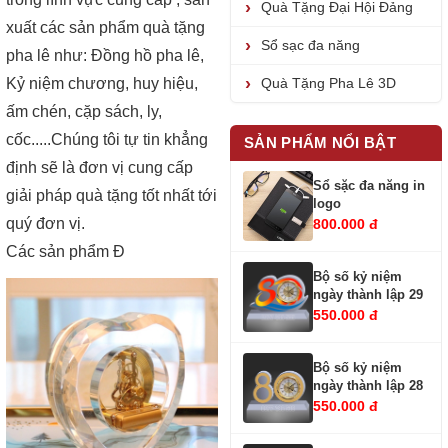
Quà Tặng Đại Hội Đảng
xuất các sản phẩm quà tặng
Sổ sạc đa năng
pha lê như: Đồng hồ pha lê,
Kỷ niệm chương, huy hiệu,
Quà Tặng Pha Lê 3D
ấm chén, cặp sách, ly,
cốc.....Chúng tôi tự tin khẳng
SẢN PHẨM NỔI BẬT
định sẽ là đơn vị cung cấp
Sổ sặc đa năng in
giải pháp quà tặng tốt nhất tới
logo
quý đơn vị.
800.000 đ
Các sản phẩm Đ
Bộ số kỷ niệm
ngày thành lập 29
550.000 đ
Bộ số kỷ niệm
ngày thành lập 28
550.000 đ