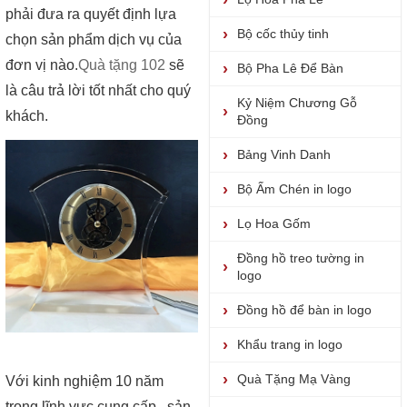
phải đưa ra quyết định lựa
Bộ cốc thủy tinh
chọn sản phẩm dịch vụ của
đơn vị nào.
Quà tặng 102
sẽ
Bộ Pha Lê Để Bàn
là câu trả lời tốt nhất cho quý
Kỷ Niệm Chương Gỗ
khách.
Đồng
Bảng Vinh Danh
Bộ Ấm Chén in logo
Lọ Hoa Gốm
Đồng hồ treo tường in
logo
Đồng hồ để bàn in logo
Khẩu trang in logo
Quà Tặng Mạ Vàng
Với kinh nghiệm 10 năm
trong lĩnh vực cung cấp , sản