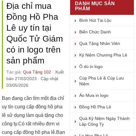
DANH MỤC SẢN
Địa chỉ mua
PHẨM
Đồng Hồ Pha
Bình Hút Tài Lộc
Lê uy tín tại
Biển Chức Danh
Quốc Tử Giám
Quà Tặng Nhân Viên
có in logo trên
Kỷ Niệm Chương Pha Lê
sản phẩm
Ô dù in logo
Tác giả:
Quà Tặng 102
·
Xuất
Cúp Pha Lê & Cúp Lưu
bản 27/03/2023
·
Cập nhật
Niệm
03/05/2026
Áo Mưa in logo
Bạn đang cần tìm một địa chỉ
uy tín cung cấp đồng hồ pha
Đồng Hồ Pha Lê
lê sử dụng làm quà tặng cho
Quà Kỷ Niệm Ngày Thành
công ty.Có rất nhiều đơn vị
Lập Công Ty
cung cấp đồng hồ pha lê.Bạn
Lọ Hoa Pha Lê