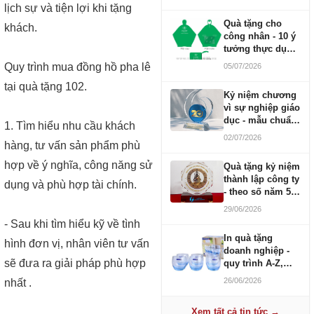
lịch sự và tiện lợi khi tặng
Quà tặng cho
khách.
công nhân - 10 ý
tưởng thực dụng
ngân sách 100-
Quy trình mua đồng hồ pha lê
05/07/2026
500K
tại quà tặng 102.
Kỷ niệm chương
vì sự nghiệp giáo
dục - mẫu chuẩn
1. Tìm hiểu nhu cầu khách
2026
02/07/2026
hàng, tư vấn sản phẩm phù
hợp về ý nghĩa, công năng sử
Quà tặng kỷ niệm
thành lập công ty
dụng và phù hợp tài chính.
- theo số năm 5,
10, 20, 30, 50
29/06/2026
- Sau khi tìm hiểu kỹ về tình
In quà tặng
hình đơn vị, nhân viên tư vấn
doanh nghiệp -
sẽ đưa ra giải pháp phù hợp
quy trình A-Z,
báo giá và thời
26/06/2026
nhất .
gian
Xem tất cả tin tức →