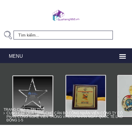
TRANG CHỦ
TIN TỨC
CUNG CẤP QUÀ TẶNG CHO CÁN BỘ CÔNG NHÂN VIÊN CÔNG TY CỔ
PHẦN CÔNG NGHỆ VIỄN THÔNG VITECO NHÂN NGÀY QUỐC TẾ LAO
ĐỘNG 1-5