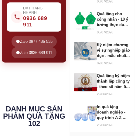
08/07/2026
ĐẶT HÀNG
NHANH
Quà tặng cho
0936 689
công nhân - 10 ý
911
tưởng thực dụng
ngân sách 100-
05/07/2026
500K
Zalo 0977 486 535
Kỷ niệm chương
vì sự nghiệp giáo
Zalo 0936 689 911
dục - mẫu chuẩn
2026
02/07/2026
Quà tặng kỷ niệm
thành lập công ty
- theo số năm 5,
10, 20, 30, 50
29/06/2026
In quà tặng
DANH MỤC SẢN
doanh nghiệp -
PHẨM QUÀ TẶNG
quy trình A-Z,
102
báo giá và thời
26/06/2026
gian