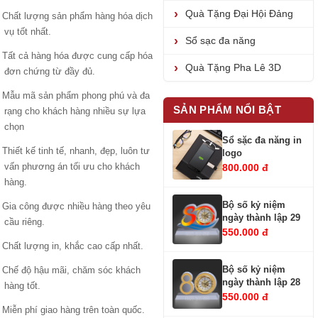
Quà Tặng Đại Hội Đảng
Chất lượng sản phẩm hàng hóa dịch
vụ tốt nhất.
Sổ sạc đa năng
Tất cả hàng hóa được cung cấp hóa
Quà Tặng Pha Lê 3D
đơn chứng từ đầy đủ.
Mẫu mã sản phẩm phong phú và đa
SẢN PHẨM NỔI BẬT
rạng cho khách hàng nhiều sự lựa
chọn
Sổ sặc đa năng in
Thiết kế tinh tế, nhanh, đẹp, luôn tư
logo
vấn phương án tối ưu cho khách
800.000 đ
hàng.
Bộ số kỷ niệm
Gia công được nhiều hàng theo yêu
ngày thành lập 29
cầu riêng.
550.000 đ
Chất lượng in, khắc cao cấp nhất.
Bộ số kỷ niệm
Chế độ hậu mãi, chăm sóc khách
ngày thành lập 28
hàng tốt.
550.000 đ
Miễn phí giao hàng trên toàn quốc.