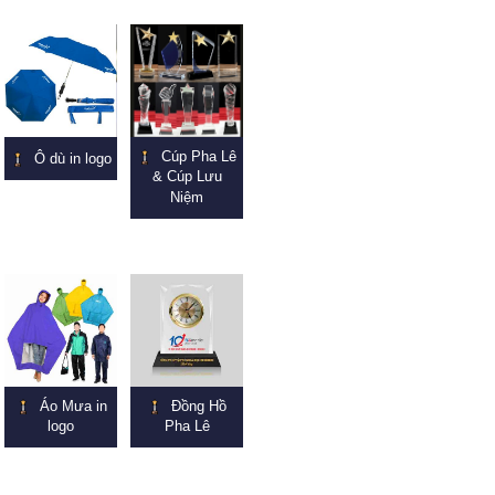
Cúp Pha Lê
Ô dù in logo
& Cúp Lưu
Niệm
Áo Mưa in
Đồng Hồ
logo
Pha Lê