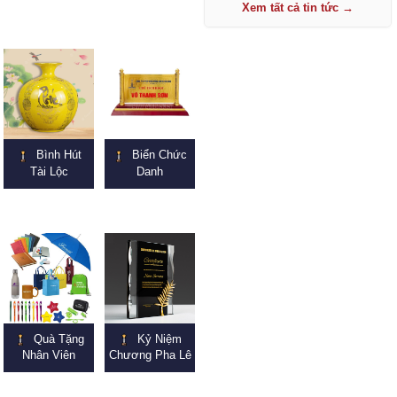
Xem tất cả tin tức →
Bình Hút
Biển Chức
Tài Lộc
Danh
Quà Tặng
Kỷ Niệm
Nhân Viên
Chương Pha Lê