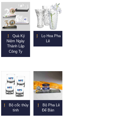
Quà Kỷ
Lọ Hoa Pha
Niệm Ngày
Lê
Thành Lập
Công Ty
Bộ cốc thủy
Bộ Pha Lê
tinh
Để Bàn