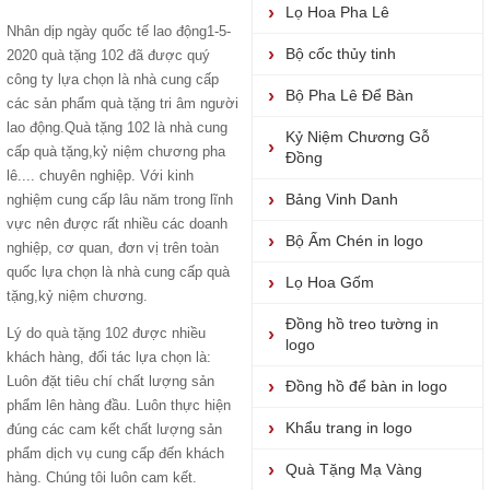
Lọ Hoa Pha Lê
Nhân dịp ngày quốc tế lao động1-5-
Bộ cốc thủy tinh
2020 quà tặng 102 đã được quý
công ty lựa chọn là nhà cung cấp
Bộ Pha Lê Để Bàn
các sản phẩm quà tặng tri âm người
lao động.Quà tặng 102 là nhà cung
Kỷ Niệm Chương Gỗ
cấp quà tặng,kỷ niệm chương pha
Đồng
lê.... chuyên nghiệp. Với kinh
Bảng Vinh Danh
nghiệm cung cấp lâu năm trong lĩnh
vực nên được rất nhiều các doanh
Bộ Ấm Chén in logo
nghiệp, cơ quan, đơn vị trên toàn
quốc lựa chọn là nhà cung cấp quà
Lọ Hoa Gốm
tặng,kỷ niệm chương.
Đồng hồ treo tường in
Lý do
quà tặng 102
được nhiều
logo
khách hàng, đối tác lựa chọn là:
Luôn đặt tiêu chí chất lượng sản
Đồng hồ để bàn in logo
phẩm lên hàng đầu. Luôn thực hiện
Khẩu trang in logo
đúng các cam kết chất lượng sản
phẩm dịch vụ cung cấp đến khách
Quà Tặng Mạ Vàng
hàng. Chúng tôi luôn cam kết.