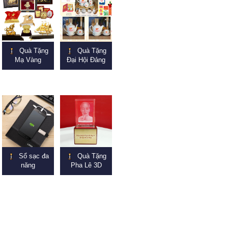
Quà Tặng
Quà Tặng
Mạ Vàng
Đại Hội Đảng
Sổ sạc đa
Quà Tặng
năng
Pha Lê 3D