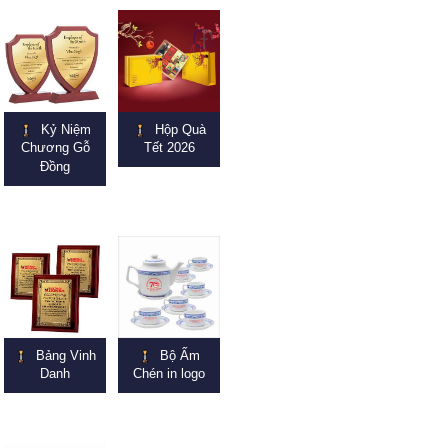
Kỷ Niệm
Hộp Quà
Chương Gỗ
Tết 2026
Đồng
Bảng Vinh
Bộ Ấm
Danh
Chén in logo