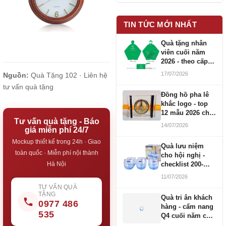
TIN TỨC MỚI NHẤT
Quà tặng nhân
viên cuối năm
2026 - theo cấp
bậc CBNV
17/07/2026
Nguồn:
Quà Tặng 102 ·
Liên hệ
tư vấn quà tặng
Đồng hồ pha lê
khắc logo - top
12 mẫu 2026 cho
Tư vấn quà tặng - Báo
doanh nghiệp
14/07/2026
giá miễn phí 24/7
Mockup thiết kế trong 24h · Giao
Quà lưu niệm
toàn quốc · Miễn phí nội thành
cho hội nghị -
checklist 200-
Hà Nội
1000 người
11/07/2026
TƯ VẤN QUÀ
TẶNG
Quà tri ân khách
0977 486
hàng - cẩm nang
535
Q4 cuối năm cho
doanh nghiệp