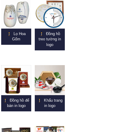
Lọ Hoa
Đồng hồ
Gốm
treo tường in
logo
Đồng hồ để
Khẩu trang
bàn in logo
in logo