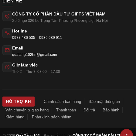
LIÊN HỆ
CÔNG TY CỔ PHẦN ĐẦU TƯ GIFTS VIỆT NAM
Số 6 ngõ 326 Lê Trọng Tấn
,
Phường Phương Liệt
,
Hà Nội
Hotline
0977 486 535
–
0936 689 911
Email
quatang102hn@gmail.com
Giờ làm việc
Thứ 2 – Thứ 7, 08:00 – 17:30
Chính sách bán hàng
Bảo mật thông tin
HỖ TRỢ KH
Vận chuyển & giao hàng
Thanh toán
Đổi trả
Bảo hành
Kiểm hàng
Phân định trách nhiệm
© 2026
Quà Tặng 102
– Bản quyền thuộc
CÔNG TY CỔ PHẦN ĐẦU TƯ GIFTS