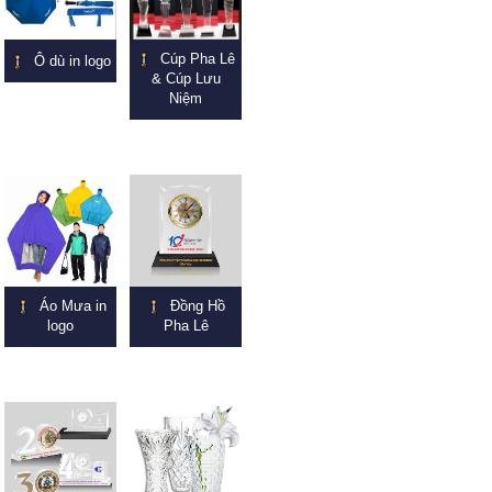
Cúp Pha Lê
Ô dù in logo
& Cúp Lưu
Niệm
Áo Mưa in
Đồng Hồ
logo
Pha Lê