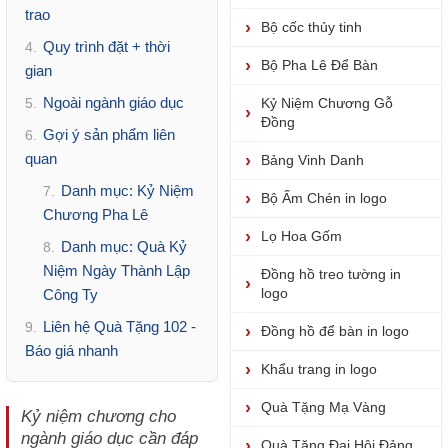
trao
Bộ cốc thủy tinh
Quy trình đặt + thời
4.
Bộ Pha Lê Để Bàn
gian
Ngoài ngành giáo dục
5.
Kỷ Niệm Chương Gỗ
Đồng
Gợi ý sản phẩm liên
6.
quan
Bảng Vinh Danh
Danh mục: Kỷ Niệm
7.
Bộ Ấm Chén in logo
Chương Pha Lê
Lọ Hoa Gốm
Danh mục: Quà Kỷ
8.
Niệm Ngày Thành Lập
Đồng hồ treo tường in
logo
Công Ty
Liên hệ Quà Tặng 102 -
9.
Đồng hồ để bàn in logo
Báo giá nhanh
Khẩu trang in logo
Quà Tặng Mạ Vàng
Kỷ niệm chương cho
ngành giáo dục cần đáp
Quà Tặng Đại Hội Đảng