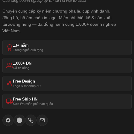
Quà tặng doanh nghiệp uy tín tại Hà Nội từ 2013
Chuyên cung cấp kỷ niệm chương pha lê, cúp vinh danh,
đồng hồ, bộ ấm chén in logo. Miễn phí thiết kế & sản xuất
tại xưởng riêng — đã đồng hành cùng 1.000+ doanh nghiệp
Việt Nam.
13+ năm
Trong nghề quà tặng
1.000+ DN
Đã tin dùng
Free Design
Logo & mockup 3D
Free Ship HN
Đơn lớn miễn phí toàn quốc