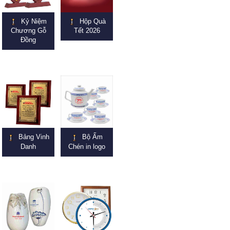
Kỷ Niệm
Hộp Quà
Chương Gỗ
Tết 2026
Đồng
Bảng Vinh
Bộ Ấm
Danh
Chén in logo