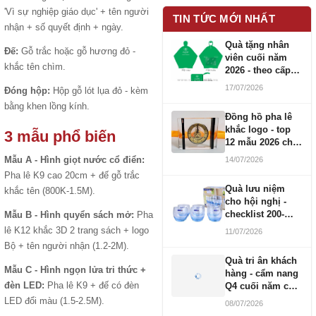
'Vì sự nghiệp giáo dục' + tên người
TIN TỨC MỚI NHẤT
nhận + số quyết định + ngày.
Quà tặng nhân
Đế:
Gỗ trắc hoặc gỗ hương đỏ -
viên cuối năm
khắc tên chìm.
2026 - theo cấp
bậc CBNV
17/07/2026
Đóng hộp:
Hộp gỗ lót lụa đỏ - kèm
bằng khen lồng kính.
Đồng hồ pha lê
khắc logo - top
3 mẫu phổ biến
12 mẫu 2026 cho
doanh nghiệp
Mẫu A - Hình giọt nước cổ điển:
14/07/2026
Pha lê K9 cao 20cm + đế gỗ trắc
Quà lưu niệm
khắc tên (800K-1.5M).
cho hội nghị -
checklist 200-
Mẫu B - Hình quyển sách mở:
Pha
1000 người
lê K12 khắc 3D 2 trang sách + logo
11/07/2026
Bộ + tên người nhận (1.2-2M).
Quà tri ân khách
Mẫu C - Hình ngọn lửa tri thức +
hàng - cẩm nang
đèn LED:
Pha lê K9 + đế có đèn
Q4 cuối năm cho
doanh nghiệp
LED đổi màu (1.5-2.5M).
08/07/2026