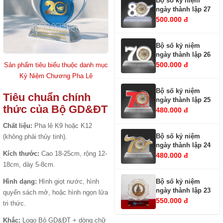
Bộ số kỷ niệm
ngày thành lập 27
500.000 đ
Bộ số kỷ niệm
ngày thành lập 26
500.000 đ
Sản phẩm tiêu biểu thuộc danh mục
Kỷ Niệm Chương Pha Lê
Bộ số kỷ niệm
Tiêu chuẩn chính
ngày thành lập 25
thức của Bộ GD&ĐT
480.000 đ
Chất liệu:
Pha lê K9 hoặc K12
Bộ số kỷ niệm
(không phải thủy tinh).
ngày thành lập 24
Kích thước:
Cao 18-25cm, rộng 12-
480.000 đ
18cm, dày 5-8cm.
Bộ số kỷ niệm
Hình dạng:
Hình giọt nước, hình
ngày thành lập 23
quyển sách mở, hoặc hình ngọn lửa
550.000 đ
tri thức.
Khắc:
Logo Bộ GD&ĐT + dòng chữ