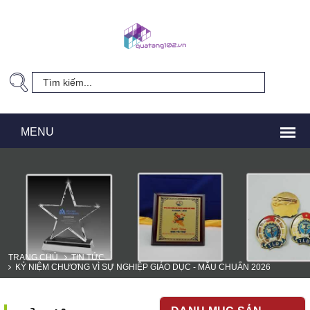
TRANG CHỦ
TIN TỨC
KỶ NIỆM CHƯƠNG VÌ SỰ NGHIỆP GIÁO DỤC - MẪU CHUẨN 2026