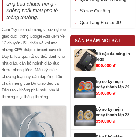
ứng tiêu chuẩn riêng -
không phải mẫu pha lê
Sổ sạc đa năng
thông thường.
Quà Tặng Pha Lê 3D
Cụm "kỷ niệm chương vì sự nghiệp
giáo dục" trong Google Ads đem về
SẢN PHẨM NỔI BẬT
12 chuyển đổi - thấp về volume
nhưng
CPA thấp + intent cực rõ
.
Sổ sặc đa năng in
Đây là loại quà rất cụ thể: dành cho
logo
nhà giáo, cán bộ ngành giáo dục
800.000 đ
được phong tặng. Mẫu kỷ niệm
chương loại này cần đáp ứng tiêu
Bộ số kỷ niệm
chuẩn riêng của Bộ Giáo dục và
ngày thành lập 29
Đào tạo - không phải mẫu pha lê
550.000 đ
thương mại thông thường.
Bộ số kỷ niệm
ngày thành lập 28
550.000 đ