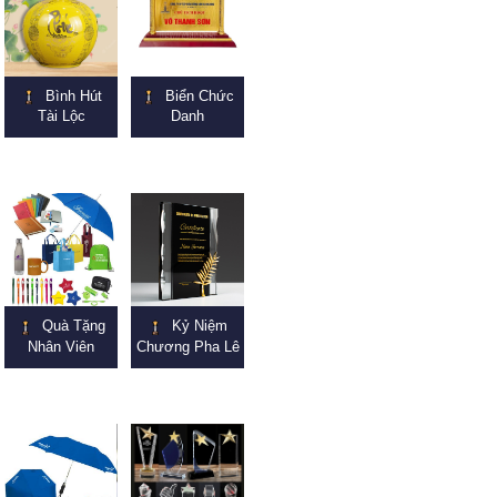
Bình Hút
Biển Chức
Tài Lộc
Danh
Quà Tặng
Kỷ Niệm
Nhân Viên
Chương Pha Lê