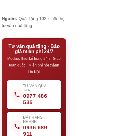
Nguồn:
Quà Tặng 102 ·
Liên hệ
tư vấn quà tặng
Tư vấn quà tặng - Báo
giá miễn phí 24/7
Mockup thiết kế trong 24h · Giao
toàn quốc · Miễn phí nội thành
Hà Nội
TƯ VẤN QUÀ
TẶNG
0977 486
535
ĐẶT HÀNG
NHANH
0936 689
911