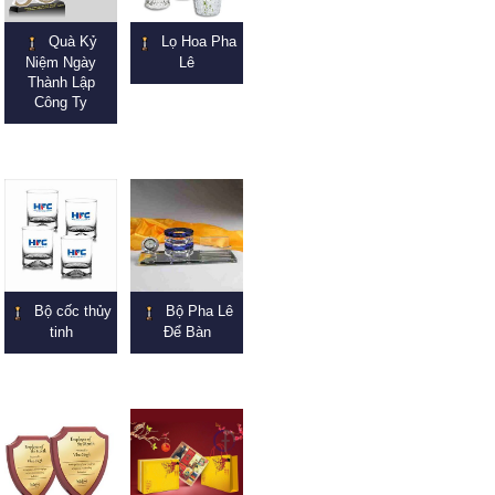
Quà Kỷ
Lọ Hoa Pha
Niệm Ngày
Lê
Thành Lập
Công Ty
Bộ cốc thủy
Bộ Pha Lê
tinh
Để Bàn