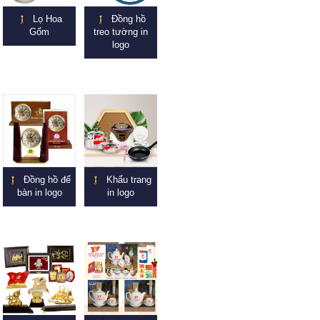
Lọ Hoa
Đồng hồ
Gốm
treo tường in
logo
Đồng hồ để
Khẩu trang
bàn in logo
in logo