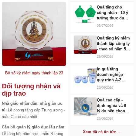
Quà tặng cho
công nhân - 10 ý
tưởng thực dụng
ngân sách 100-
05/07/2026
500K
Quà tặng kỷ niệm
thành lập công ty
- theo số năm 5,
10, 20, 30, 50
29/06/2026
In quà tặng
Bộ số kỷ niệm ngày thành lập 23
doanh nghiệp -
quy trình A-Z,
Đối tượng nhận và
báo giá và thời
26/06/2026
gian
dịp trao
Quà cao cấp -
Nhà giáo nhân dân, nhà giáo ưu
định nghĩa và 8
tú:
Lễ phong tặng cấp Trung ương -
lý do nên chọn
pha lê K9/K12
mẫu C cao cấp nhất.
23/06/2026
Cán bộ quản lý giáo dục lâu năm:
Xem tất cả tin tức →
Lễ tổng kết năm học - mẫu B trung