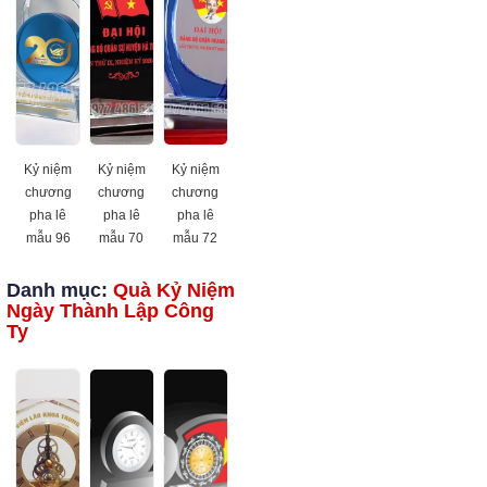
Kỷ niệm
Kỷ niệm
Kỷ niệm
chương
chương
chương
pha lê
pha lê
pha lê
mẫu 96
mẫu 70
mẫu 72
Danh mục:
Quà Kỷ Niệm
Ngày Thành Lập Công
Ty