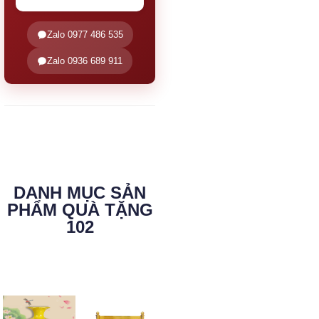
Zalo 0977 486 535
Zalo 0936 689 911
DANH MỤC SẢN
PHẨM QUÀ TẶNG
102