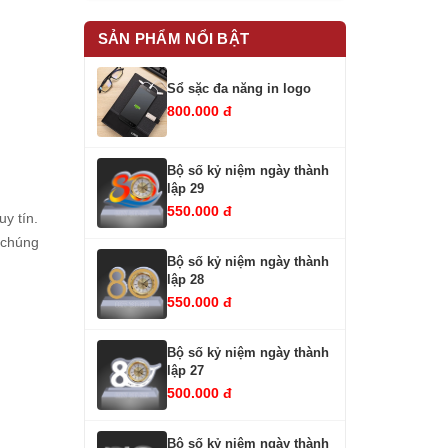
SẢN PHẨM NỔI BẬT
Sổ sặc đa năng in logo
800.000 đ
Bộ số kỷ niệm ngày thành
lập 29
550.000 đ
y tín.
. chúng
Bộ số kỷ niệm ngày thành
lập 28
550.000 đ
Bộ số kỷ niệm ngày thành
lập 27
500.000 đ
Bộ số kỷ niệm ngày thành