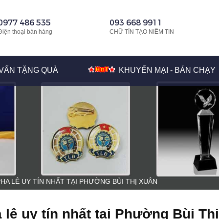
0977 486 535
093 668 9911
Điện thoại bán hàng
CHỮ TÍN TẠO NIỀM TIN
VẤN TẶNG QUÀ
KHUYẾN MẠI - BÁN CHẠY
HA LÊ UY TÍN NHẤT TẠI PHƯỜNG BÙI THỊ XUÂN
lê uy tín nhất tại Phường Bùi Thị