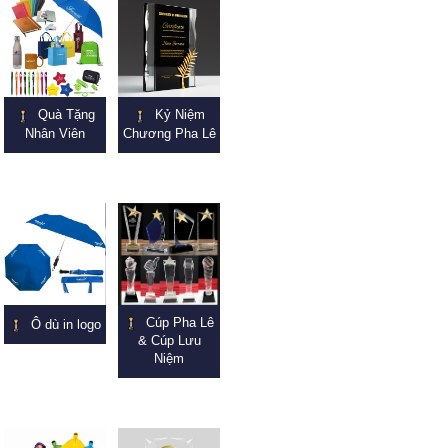
Quà Tặng
Kỷ Niệm
Nhân Viên
Chương Pha Lê
Cúp Pha Lê
Ô dù in logo
& Cúp Lưu
Niệm