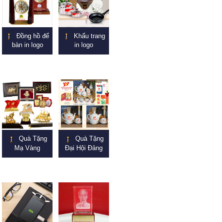
Đồng hồ để
Khẩu trang
bàn in logo
in logo
Quà Tặng
Quà Tặng
Mạ Vàng
Đại Hội Đảng