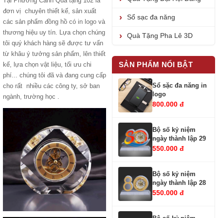
Tại Phương Canh Quà tặng 102 là
đơn vị chuyên thiết kế, sản xuất
Sổ sạc đa năng
các sản phẩm
đồng hồ có in logo
và
thương hiệu uy tín. Lựa chọn chúng
Quà Tặng Pha Lê 3D
tôi quý khách hàng sẽ được tư vấn
từ khâu ý tưởng sản phẩm, lên thiết
SẢN PHẨM NỔI BẬT
kế, lựa chọn vật liệu, tối ưu chi
phí... chúng tôi đã và đang cung cấp
Sổ sặc đa năng in
cho rất nhiều các công ty, sở ban
logo
ngành, trường học .
800.000 đ
Bộ số kỷ niệm
ngày thành lập 29
550.000 đ
Bộ số kỷ niệm
ngày thành lập 28
550.000 đ