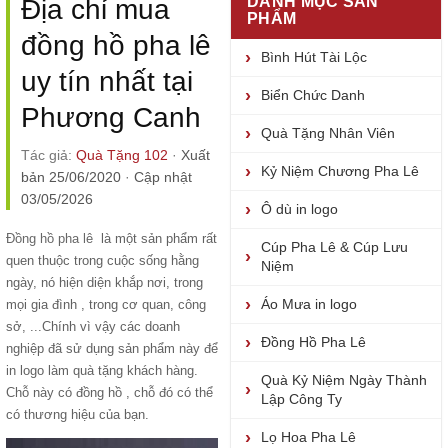
DANH MỤC SẢN
Địa chỉ mua
PHẨM
đồng hồ pha lê
Bình Hút Tài Lộc
uy tín nhất tại
Biển Chức Danh
Phương Canh
Quà Tặng Nhân Viên
Tác giả:
Quà Tặng 102
·
Xuất
Kỷ Niệm Chương Pha Lê
bản 25/06/2020
·
Cập nhật
03/05/2026
Ô dù in logo
Đồng hồ pha lê
là một sản phẩm rất
Cúp Pha Lê & Cúp Lưu
quen thuộc trong cuộc sống hằng
Niệm
ngày, nó hiện diện khắp nơi, trong
Áo Mưa in logo
mọi gia đình , trong cơ quan, công
sở, ...Chính vì vậy các doanh
Đồng Hồ Pha Lê
nghiệp đã sử dụng sản phẩm này để
in logo làm quà tặng khách hàng.
Quà Kỷ Niệm Ngày Thành
Chỗ này có đồng hồ , chỗ đó có thể
Lập Công Ty
có thương hiệu của bạn.
Lọ Hoa Pha Lê