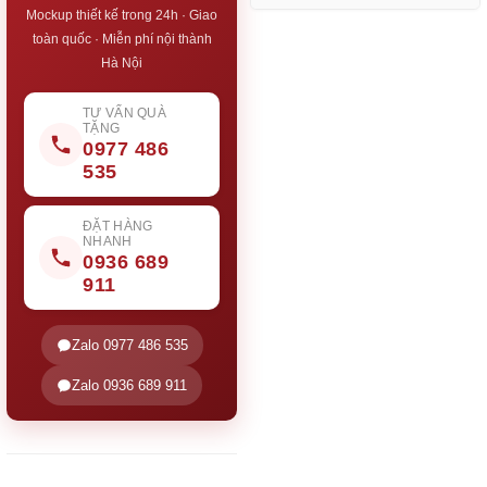
Mockup thiết kế trong 24h · Giao
toàn quốc · Miễn phí nội thành
Hà Nội
TƯ VẤN QUÀ
TẶNG
0977 486
535
ĐẶT HÀNG
NHANH
0936 689
911
Zalo 0977 486 535
Zalo 0936 689 911