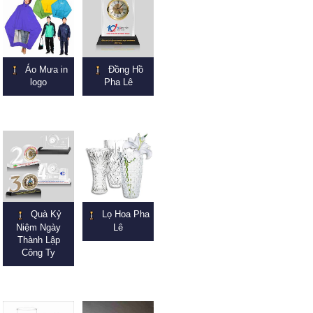
Áo Mưa in
Đồng Hồ
logo
Pha Lê
Quà Kỷ
Lọ Hoa Pha
Niệm Ngày
Lê
Thành Lập
Công Ty