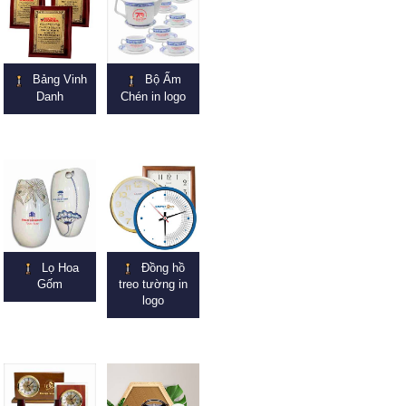
Bảng Vinh
Bộ Ấm
Danh
Chén in logo
Lọ Hoa
Đồng hồ
Gốm
treo tường in
logo