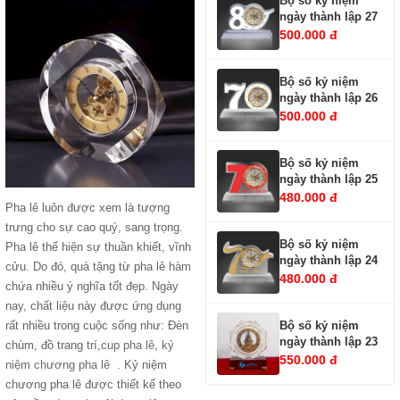
Bộ số kỷ niệm
ngày thành lập 27
500.000 đ
Bộ số kỷ niệm
ngày thành lập 26
500.000 đ
Bộ số kỷ niệm
ngày thành lập 25
480.000 đ
Pha lê luôn được xem là tượng
trưng cho sự cao quý, sang trọng.
Bộ số kỷ niệm
Pha lê thể hiện sự thuần khiết, vĩnh
ngày thành lập 24
cửu. Do đó, quà tặng từ pha lê hàm
480.000 đ
chứa nhiều ý nghĩa tốt đẹp. Ngày
nay, chất liệu này được ứng dụng
Bộ số kỷ niệm
rất nhiều trong cuộc sống như: Đèn
ngày thành lập 23
chùm, đồ trang trí,
cup pha lê
,
kỷ
550.000 đ
niệm chương pha lê
. Kỷ niệm
chương pha lê được thiết kế theo