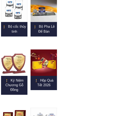
Bộ cốc thủy
Bộ Pha Lê
tinh
Để Bàn
Kỷ Niệm
Hộp Quà
Chương Gỗ
Tết 2026
Đồng