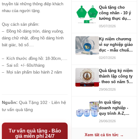
truyền tải những thông điệp khách
Quà tặng cho
nhau của người tặng.
công nhân - 10 ý
tưởng thực dụng
ngân sách 100-
Quy cách sản phẩm:
05/07/2026
500K
– Đồng hồ dáng tròn, dáng vuông,
dáng chữ nhật, đồng hồ dáng hình
Kỷ niệm chương
vì sự nghiệp giáo
bát giác, bộ số….
dục - mẫu chuẩn
2026
02/07/2026
– Kích thước đồng hồ: 18-30cm,….
– Sai số: +/- 60s/tháng
Quà tặng kỷ niệm
– Mọi sản phẩm bảo hành 2 năm
thành lập công ty
- theo số năm 5,
10, 20, 30, 50
29/06/2026
Nguồn:
Quà Tặng 102 ·
Liên hệ
In quà tặng
doanh nghiệp -
tư vấn quà tặng
quy trình A-Z,
báo giá và thời
26/06/2026
gian
Tư vấn quà tặng - Báo
Xem tất cả tin tức →
giá miễn phí 24/7