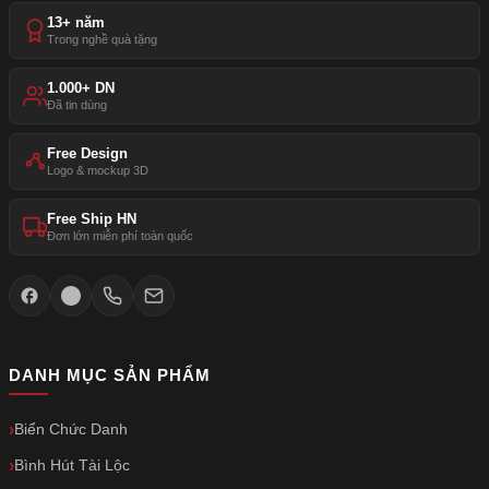
13+ năm
Trong nghề quà tặng
1.000+ DN
Đã tin dùng
Free Design
Logo & mockup 3D
Free Ship HN
Đơn lớn miễn phí toàn quốc
DANH MỤC SẢN PHẨM
Biển Chức Danh
Bình Hút Tài Lộc