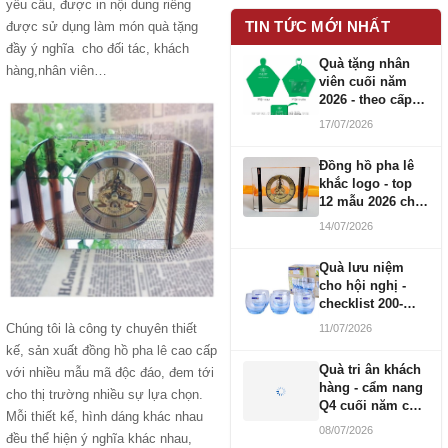
yêu cầu, được in nội dung riêng
TIN TỨC MỚI NHẤT
được sử dụng làm món quà tặng
đầy ý nghĩa cho đối tác, khách
Quà tặng nhân
hàng,nhân viên…
viên cuối năm
2026 - theo cấp
bậc CBNV
17/07/2026
Đồng hồ pha lê
khắc logo - top
12 mẫu 2026 cho
doanh nghiệp
14/07/2026
Quà lưu niệm
cho hội nghị -
checklist 200-
1000 người
Chúng tôi là công ty chuyên thiết
11/07/2026
kế, sản xuất
đồng hồ pha lê
cao cấp
Quà tri ân khách
với nhiều mẫu mã độc đáo, đem tới
hàng - cẩm nang
cho thị trường nhiều sự lựa chọn.
Q4 cuối năm cho
Mỗi thiết kế, hình dáng khác nhau
doanh nghiệp
08/07/2026
đều thể hiện ý nghĩa khác nhau,